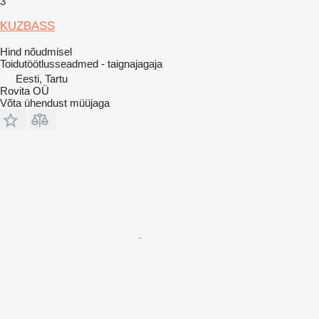
3
KUZBASS
Hind nõudmisel
Toidutöötlusseadmed - taignajagaja
Eesti, Tartu
Rovita OÜ
Võta ühendust müüjaga