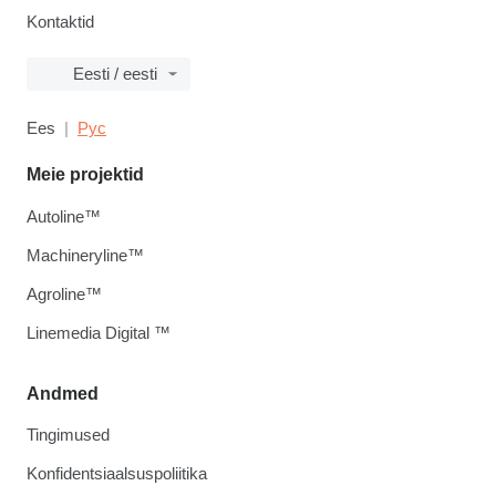
Kontaktid
Eesti / eesti
Ees
Рус
Meie projektid
Autoline™
Machineryline™
Agroline™
Linemedia Digital ™
Andmed
Tingimused
Konfidentsiaalsuspoliitika