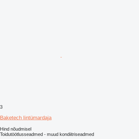
3
Baketech lintümardaja
Hind nõudmisel
Toidutöötlusseadmed - muud kondiitriseadmed