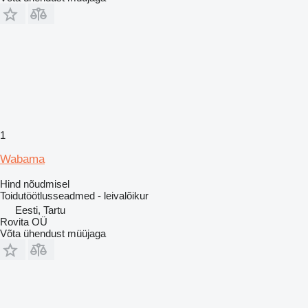
1
Wabama
Hind nõudmisel
Toidutöötlusseadmed - leivalõikur
Eesti, Tartu
Rovita OÜ
Võta ühendust müüjaga