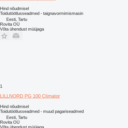
Hind nõudmisel
Toidutöötlusseadmed - taignavormimismasin
Eesti, Tartu
Rovita OÜ
Võta ühendust müüjaga
1
LILLNORD PG 100 Climator
Hind nõudmisel
Toidutöötlusseadmed - muud pagariseadmed
Eesti, Tartu
Rovita OÜ
Võta ühendust müüjaga