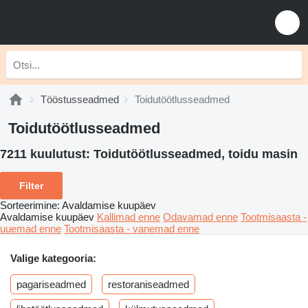
Tööstusseadmed
Toidutöötlusseadmed
Toidutöötlusseadmed
7211 kuulutust:
Toidutöötlusseadmed, toidu masin
Filter
Sorteerimine
:
Avaldamise kuupäev
Avaldamise kuupäev
Kallimad enne
Odavamad enne
Tootmisaasta -
uuemad enne
Tootmisaasta - vanemad enne
Valige kategooria:
pagariseadmed
restoraniseadmed