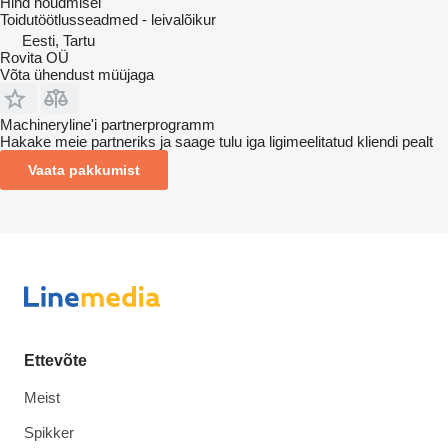
Hind nõudmisel
Toidutöötlusseadmed - leivalõikur
Eesti, Tartu
Rovita OÜ
Võta ühendust müüjaga
Machineryline'i partnerprogramm
Hakake meie partneriks ja saage tulu iga ligimeelitatud kliendi pealt
Vaata pakkumist
Ettevõte
Meist
Spikker