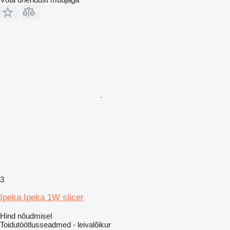
3
Ipeka Ipeka 1W slicer
Hind nõudmisel
Toidutöötlusseadmed - leivalõikur