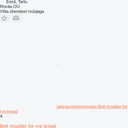
Eesti, Tartu
Rovita OÜ
Võta ühendust müüjaga
taignavormimismasin Belt moulder for
rye bread
4
Belt moulder for rye bread