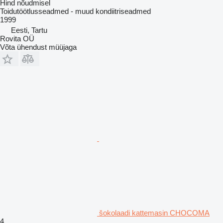
Hind nõudmisel
Toidutöötlusseadmed - muud kondiitriseadmed
1999
Eesti, Tartu
Rovita OÜ
Võta ühendust müüjaga
šokolaadi kattemasin CHOCOMA
4