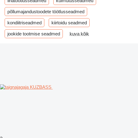
lihatöötlusseadmed
külmutusseadmed
põllumajandustoodete töötlusseadmed
kondiitriseadmed
kiirtoidu seadmed
jookide tootmise seadmed
kuva kõik