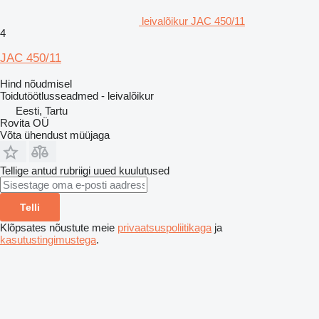
leivalõikur JAC 450/11
4
JAC 450/11
Hind nõudmisel
Toidutöötlusseadmed - leivalõikur
Eesti, Tartu
Rovita OÜ
Võta ühendust müüjaga
Tellige antud rubriigi uued kuulutused
Telli
Klõpsates nõustute meie
privaatsuspoliitikaga
ja
kasutustingimustega
.