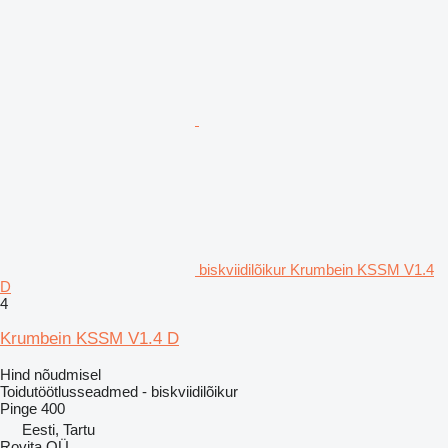
biskviidilõikur Krumbein KSSM V1.4
D
4
Krumbein KSSM V1.4 D
Hind nõudmisel
Toidutöötlusseadmed - biskviidilõikur
Pinge
400
Eesti, Tartu
Rovita OÜ