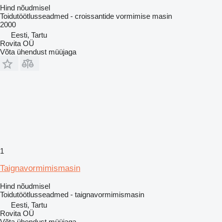
Hind nõudmisel
Toidutöötlusseadmed - croissantide vormimise masin
2000
Eesti, Tartu
Rovita OÜ
Võta ühendust müüjaga
1
Taignavormimismasin
Hind nõudmisel
Toidutöötlusseadmed - taignavormimismasin
Eesti, Tartu
Rovita OÜ
Võta ühendust müüjaga