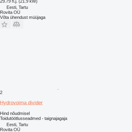
29.79 h.j. (21.9 kW)
Eesti, Tartu
Rovita OÜ
Võta ühendust müüjaga
2
Hydrovoima divider
Hind nõudmisel
Toidutöötlusseadmed - taignajagaja
Eesti, Tartu
Rovita OÜ