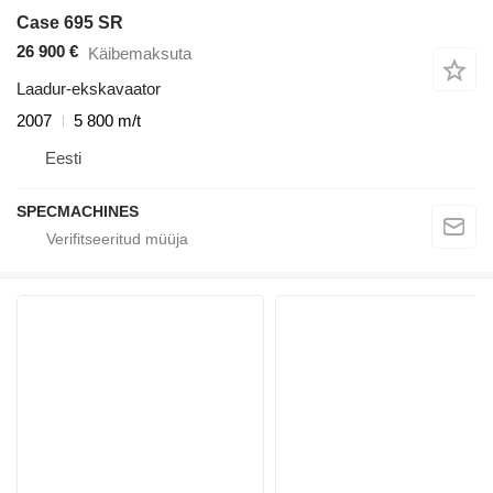
Case 695 SR
26 900 €
Käibemaksuta
Laadur-ekskavaator
2007
5 800 m/t
Eesti
SPECMACHINES