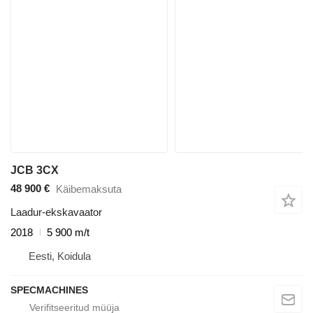
JCB 3CX
48 900 €
Käibemaksuta
Laadur-ekskavaator
2018
5 900 m/t
Eesti, Koidula
SPECMACHINES