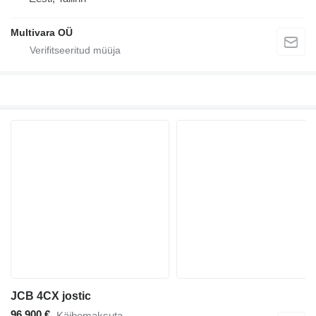
Multivara OÜ
JCB 4CX jostic
96 900 €
Käibemaksuta