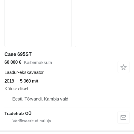
Case 695ST
60 000 €
Käibemaksuta
Laadur-ekskavaator
2019
5 060 m/t
Kütus
diisel
Eesti, Tõrvandi, Kambja vald
Tradehub OÜ