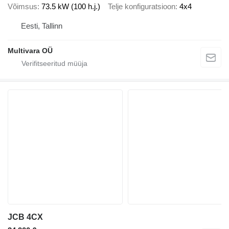
Võimsus
73.5 kW (100 h.j.)
Telje konfiguratsioon
4x4
Eesti, Tallinn
Multivara OÜ
JCB 4CX