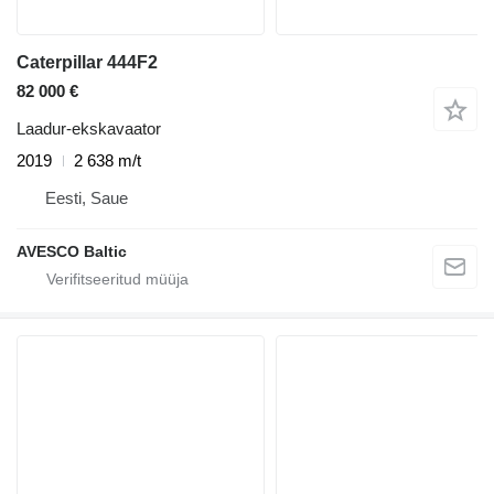
Caterpillar 444F2
82 000 €
Laadur-ekskavaator
2019
2 638 m/t
Eesti, Saue
AVESCO Baltic