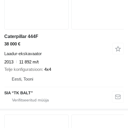
Caterpillar 444F
38 000 €
Laadur-ekskavaator
2013
11 892 m/t
Telje konfiguratsioon
4x4
Eesti, Tooni
SIA “TK BALT”