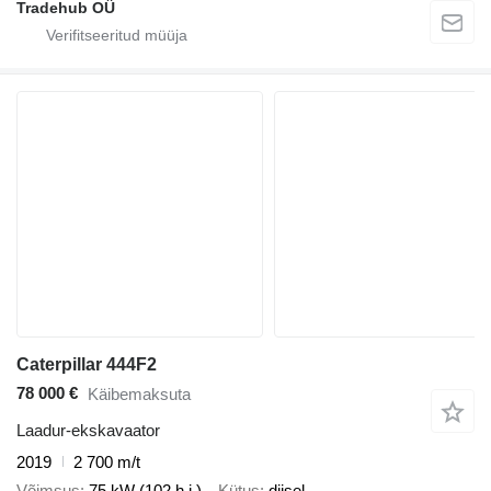
Tradehub OÜ
Caterpillar 444F2
78 000 €
Käibemaksuta
Laadur-ekskavaator
2019
2 700 m/t
Võimsus
75 kW (102 h.j.)
Kütus
diisel