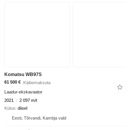
Komatsu WB97S
61 500 €
Käibemaksuta
Laadur-ekskavaator
2021
2 097 m/t
Kütus
diisel
Eesti, Tõrvandi, Kambja vald