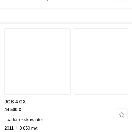
JCB 4 CX
44 500 €
Laadur-ekskavaator
2011
8 850 m/t