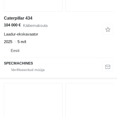
Caterpillar 434
104 000 €
Käibemaksuta
Laadur-ekskavaator
2025
5 m/t
Eesti
SPECMACHINES