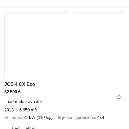
JCB 4 CX Eco
52 500 €
Laadur-ekskavaator
2013
6 650 m/t
Võimsus
81 kW (110 h.j.)
Telje konfiguratsioon
4x4
Eesti, Tallinn