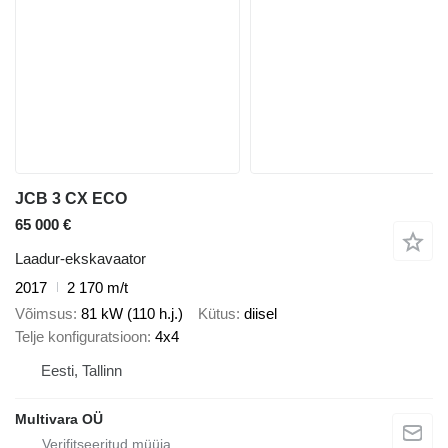
JCB 3 CX ECO
65 000 €
Laadur-ekskavaator
2017
2 170 m/t
Võimsus
81 kW (110 h.j.)
Kütus
diisel
Telje konfiguratsioon
4x4
Eesti, Tallinn
Multivara OÜ