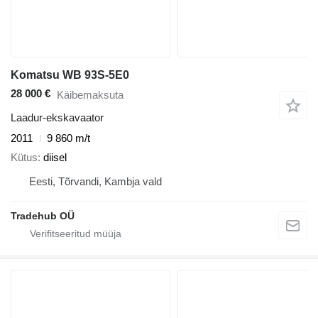
Komatsu WB 93S-5E0
28 000 €
Käibemaksuta
Laadur-ekskavaator
2011
9 860 m/t
Kütus
diisel
Eesti, Tõrvandi, Kambja vald
Tradehub OÜ