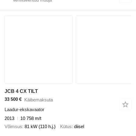
JCB 4 CX TILT
33 500 €
Käibemaksuta
Laadur-ekskavaator
2013
10 758 m/t
Võimsus
81 kW (110 h.j.)
Kütus
diisel