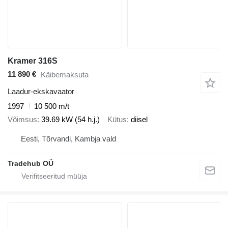
Kramer 316S
11 890 €
Käibemaksuta
Laadur-ekskavaator
1997
10 500 m/t
Võimsus
39.69 kW (54 h.j.)
Kütus
diisel
Eesti, Tõrvandi, Kambja vald
Tradehub OÜ