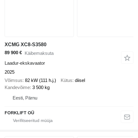
XCMG XC8-S3580
89 900 €
Käibemaksuta
Laadur-ekskavaator
2025
Võimsus
82 kW (111 h.j.)
Kütus
diisel
Kandevõime
3 500 kg
Eesti, Pärnu
FORKLIFT OÜ