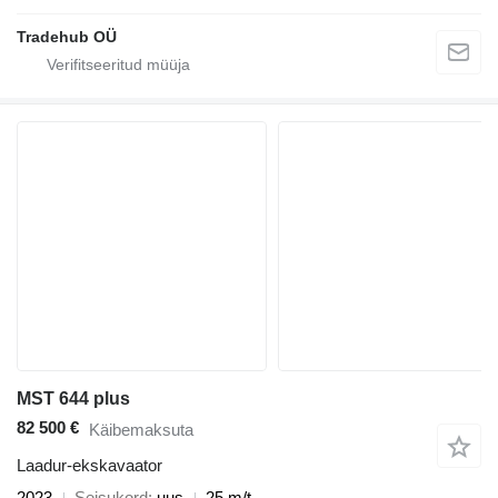
Tradehub OÜ
MST 644 plus
82 500 €
Käibemaksuta
Laadur-ekskavaator
2023
Seisukord
uus
25 m/t