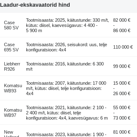
Laadur-ekskavaatorid hind
Tootmisaasta: 2025, käitustunde: 330 m/t,
82 000 €
Case
kütus: diisel, kaevesügavus: 4 400 -
-
580 SV
5 900 m
86 000 €
Case
Tootmisaasta: 2026, seisukord: uus, telje
110 000 €
695 SV
konfiguratsioon: 4x4
Liebherr
Tootmisaasta: 2016, käitustunde: 6 300
99 000 €
R926
m/t
Tootmisaasta: 2007, käitustunde: 17 000
15 000 €
Komatsu
m/t, kütus: diisel, telje konfiguratsioon:
-
WB93
4x4
26 000 €
Tootmisaasta: 2021, käitustunde: 2 100 -
55 000 €
Komatsu
2 400 m/t, kütus: diisel, telje
-
WB97
konfiguratsioon: 4x4, kaevesügavus: 6 m
73 000 €
New
81 000 €
Tootmisaasta: 2023, käitustunde: 1 900 -