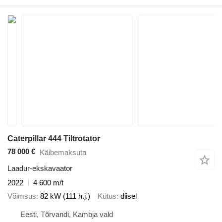
Caterpillar 444 Tiltrotator
78 000 €
Käibemaksuta
Laadur-ekskavaator
2022
4 600 m/t
Võimsus
82 kW (111 h.j.)
Kütus
diisel
Eesti, Tõrvandi, Kambja vald