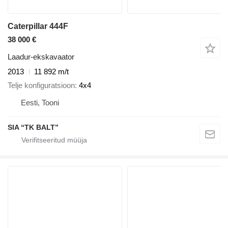
Caterpillar 444F
38 000 €
Laadur-ekskavaator
2013
11 892 m/t
Telje konfiguratsioon
4x4
Eesti, Tooni
SIA “TK BALT”