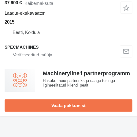
37 900 €
Käibemaksuta
Laadur-ekskavaator
2015
Eesti, Koidula
SPECMACHINES
Machineryline'i partnerprogramm
Hakake meie partneriks ja saage tulu iga
ligimeelitatud kliendi pealt
Vaata pakkumist