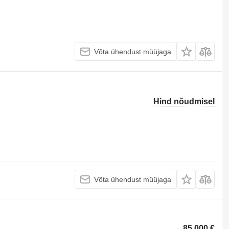
Võta ühendust müüjaga
Hind nõudmisel
Võta ühendust müüjaga
85 000 €