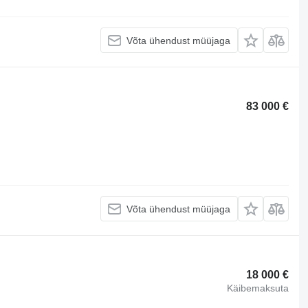
Võta ühendust müüjaga
83 000 €
Võta ühendust müüjaga
18 000 €
Käibemaksuta