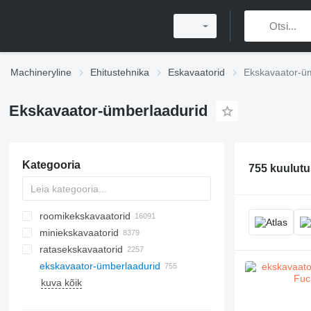
Machineryline
Ehitustehnika
Eskavaatorid
Ekskavaator-ü
Ekskavaator-ümberlaadurid
Kategooria
755 kuulutu
roomikekskavaatorid
miniekskavaatorid
ratasekskavaatorid
ekskavaator-ümberlaadurid
kuva kõik