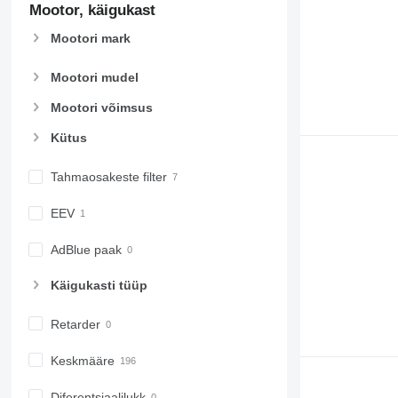
Mootor, käigukast
Mootori mark
Mootori mudel
Mootori võimsus
Kütus
Tahmaosakeste filter
EEV
AdBlue paak
Käigukasti tüüp
Retarder
Keskmääre
Diferentsiaalilukk