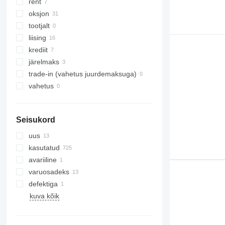
rent
oksjon
tootjalt
liising
krediit
järelmaks
trade-in (vahetus juurdemaksuga)
vahetus
Seisukord
uus
kasutatud
avariiline
varuosadeks
defektiga
kuva kõik