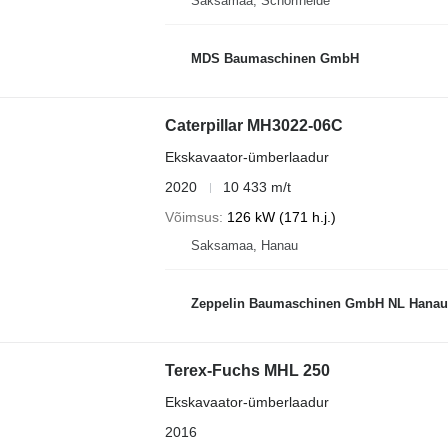
Saksamaa, Schorfheide
MDS Baumaschinen GmbH
Caterpillar MH3022-06C
Ekskavaator-ümberlaadur
2020
10 433 m/t
Võimsus
126 kW (171 h.j.)
Saksamaa, Hanau
Zeppelin Baumaschinen GmbH NL Hanau
Terex-Fuchs MHL 250
Ekskavaator-ümberlaadur
2016