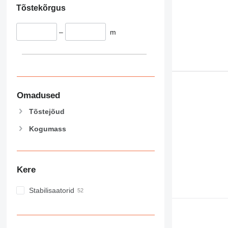
Tõstekõrgus
–
m
Omadused
Tõstejõud
Kogumass
Kere
Stabilisaatorid