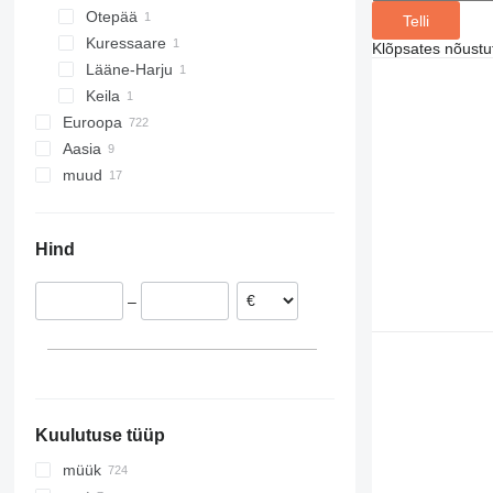
Otepää
870
Telli
Kuressaare
875
Klõpsates nõust
Lääne-Harju
Keila
Euroopa
Aasia
Holland
muud
Saksamaa
Hiina
Poola
Jaapan
Ukraina
Prantsusmaa
Araabia Ühendemiraadid
Maroko
Hind
Rumeenia
Lõuna-Aafrika Vabariik
Itaalia
Uruguai
–
Hispaania
Tšiili
Ühendkuningriik
Brasiilia
kuva kõik
Kuulutuse tüüp
müük