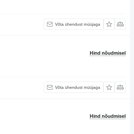
Võta ühendust müüjaga
Hind nõudmisel
Võta ühendust müüjaga
Hind nõudmisel