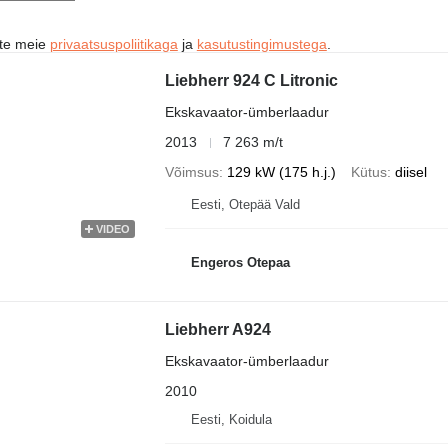
ute meie
privaatsuspoliitikaga
ja
kasutustingimustega
.
Liebherr 924 C Litronic
Ekskavaator-ümberlaadur
2013
7 263 m/t
Võimsus
129 kW (175 h.j.)
Kütus
diisel
Eesti, Otepää Vald
VIDEO
Engeros Otepaa
Liebherr A924
Ekskavaator-ümberlaadur
2010
Eesti, Koidula