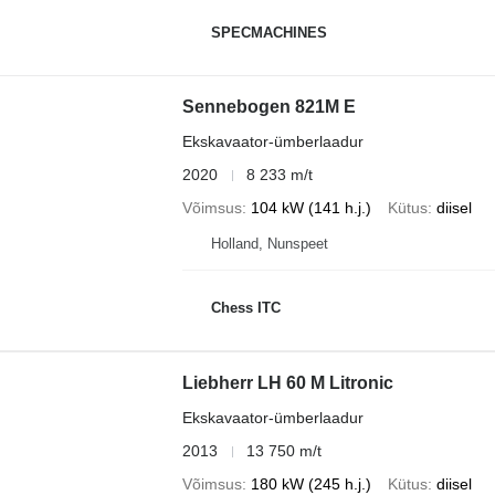
SPECMACHINES
Sennebogen 821M E
Ekskavaator-ümberlaadur
2020
8 233 m/t
Võimsus
104 kW (141 h.j.)
Kütus
diisel
Holland, Nunspeet
Chess ITC
Liebherr LH 60 M Litronic
Ekskavaator-ümberlaadur
2013
13 750 m/t
Võimsus
180 kW (245 h.j.)
Kütus
diisel