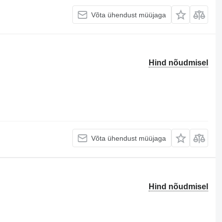
Võta ühendust müüjaga
Hind nõudmisel
Võta ühendust müüjaga
Hind nõudmisel