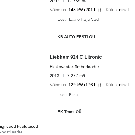
2007
17 789 m/t
Võimsus
148 kW (201 h.j.)
Kütus
diisel
Eesti, Lääne-Harju Vald
KB AUTO EESTI OÜ
Liebherr 924 C Litronic
Ekskavaator-ümberlaadur
2013
7 277 m/t
Võimsus
129 kW (176 h.j.)
Kütus
diisel
Eesti, Kiisa
EK Trans OÜ
riigi uued kuulutused