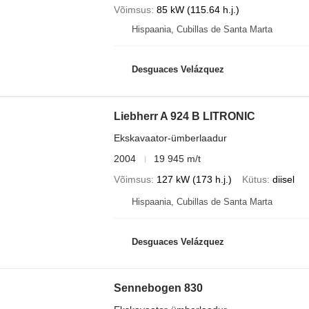
Võimsus
85 kW (115.64 h.j.)
Hispaania, Cubillas de Santa Marta
Desguaces Velázquez
Liebherr A 924 B LITRONIC
Ekskavaator-ümberlaadur
2004
19 945 m/t
Võimsus
127 kW (173 h.j.)
Kütus
diisel
Hispaania, Cubillas de Santa Marta
Desguaces Velázquez
Sennebogen 830