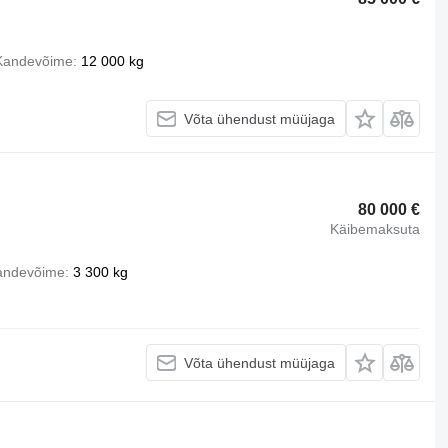
Kandevõime
12 000 kg
Võta ühendust müüjaga
80 000 €
Käibemaksuta
andevõime
3 300 kg
Võta ühendust müüjaga