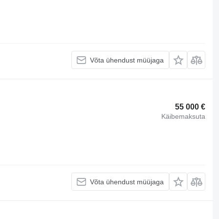
Võta ühendust müüjaga
55 000 €
Käibemaksuta
Võta ühendust müüjaga