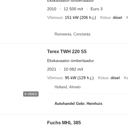
Ekskavaator-ümberlaadur
2010
12 500 m/t
Euro 3
Võimsus
151 kW (206 h.j.)
Kütus
diisel
Rumeenia, Constanța
Terex TWH 220 S5
Ekskavaator-ümberlaadur
2021
10 082 m/t
Võimsus
95 kW (129 h.j.)
Kütus
diisel
K
Holland, Almelo
VIDEO
Autohandel Gebr. Heinhuis
Fuchs MHL 385