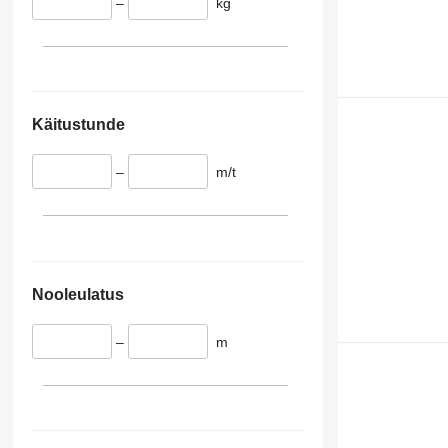
–
kg
Käitustunde
–
m/t
Nooleulatus
–
m