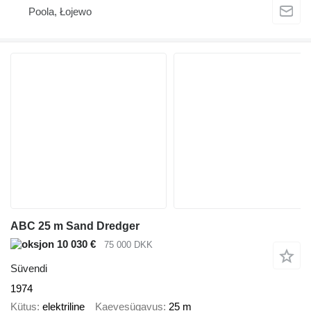
Poola, Łojewo
ABC 25 m Sand Dredger
10 030 €
75 000 DKK
Süvendi
1974
Kütus
elektriline
Kaevesügavus
25 m