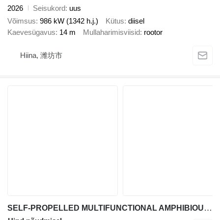
2026
Seisukord
uus
Võimsus
986 kW (1342 h.j.)
Kütus
diisel
Kaevesügavus
14 m
Mullaharimisviisid
rootor
Hiina, 潍坊市
SELF-PROPELLED MULTIFUNCTIONAL AMPHIBIOUS DREDGER