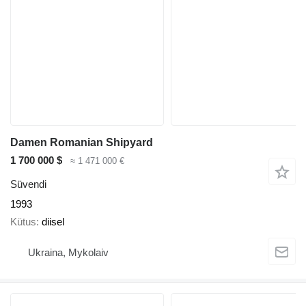
Damen Romanian Shipyard
1 700 000 $
≈ 1 471 000 €
Süvendi
1993
Kütus
diisel
Ukraina, Mykolaiv