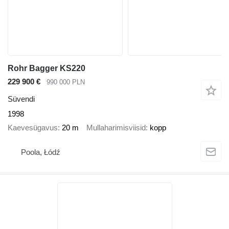
Rohr Bagger KS220
229 900 €
990 000 PLN
Süvendi
1998
Kaevesügavus
20 m
Mullaharimisviisid
kopp
Poola, Łódź