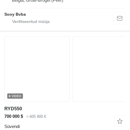
Belgia, Grote-Brogel (Peer)
Sooy Bvba
VIDEO
RYD550
700 000 $
≈ 605 900 €
Süvendi