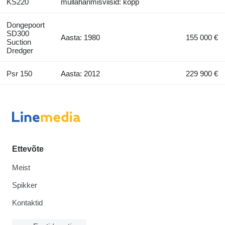
KS220
mullaharimisviisid: kopp
Dongepoort
SD300
Aasta: 1980
155 000 €
Suction
Dredger
Psr 150
Aasta: 2012
229 900 €
Ettevõte
Meist
Spikker
Kontaktid