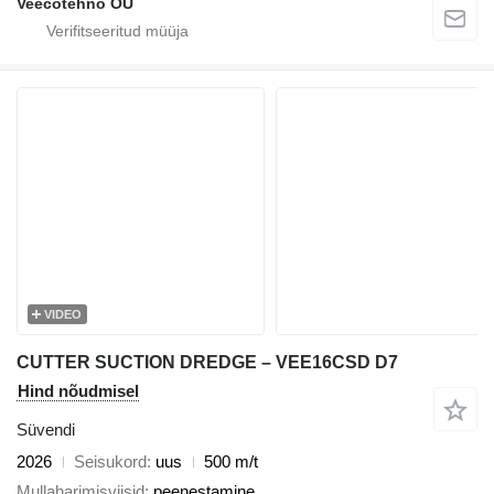
Veecotehno OU
VIDEO
CUTTER SUCTION DREDGE – VEE16CSD D7
Hind nõudmisel
Süvendi
2026
Seisukord
uus
500 m/t
Mullaharimisviisid
peenestamine