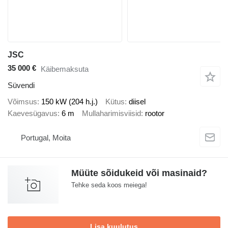
JSC
35 000 €
Käibemaksuta
Süvendi
Võimsus
150 kW (204 h.j.)
Kütus
diisel
Kaevesügavus
6 m
Mullaharimisviisid
rootor
Portugal, Moita
Müüte sõidukeid või masinaid?
Tehke seda koos meiega!
Lisa kuulutus