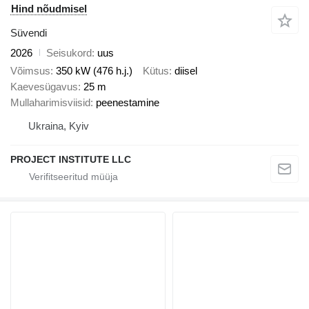
Hind nõudmisel
Süvendi
2026
Seisukord
uus
Võimsus
350 kW (476 h.j.)
Kütus
diisel
Kaevesügavus
25 m
Mullaharimisviisid
peenestamine
Ukraina, Kyiv
PROJECT INSTITUTE LLC