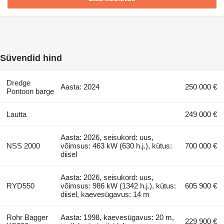
Süvendid hind
Dredge
Aasta: 2024
250 000 €
Pontoon barge
Lautta
249 000 €
Aasta: 2026, seisukord: uus,
NSS 2000
võimsus: 463 kW (630 h.j.), kütus:
700 000 €
diisel
Aasta: 2026, seisukord: uus,
RYD550
võimsus: 986 kW (1342 h.j.), kütus:
605 900 €
diisel, kaevesügavus: 14 m
Rohr Bagger
Aasta: 1998, kaevesügavus: 20 m,
229 900 €