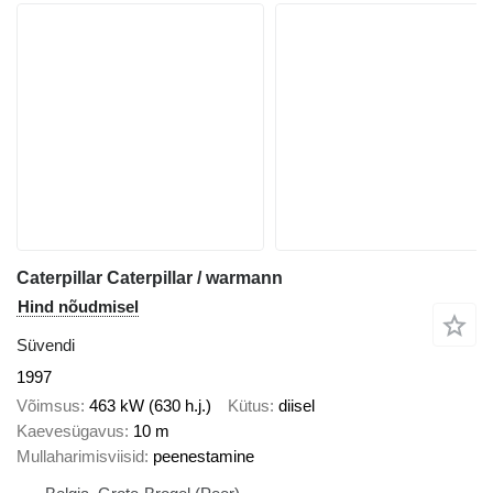
Caterpillar Caterpillar / warmann
Hind nõudmisel
Süvendi
1997
Võimsus
463 kW (630 h.j.)
Kütus
diisel
Kaevesügavus
10 m
Mullaharimisviisid
peenestamine