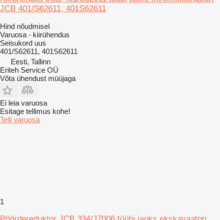
JCB 401/S62611, 401S62611
Hind nõudmisel
Varuosa - kiirühendus
Seisukord
uus
401/S62611, 401S62611
Eesti, Tallinn
Eriteh Service OÜ
Võta ühendust müüjaga
Ei leia varuosa
Esitage tellimus kohe!
Telli varuosa
1
Pöördereduktor JCB 334/J7006 tüübi jaoks ekskavaatori