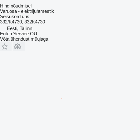
Hind nõudmisel
Varuosa - elektrijuhtmestik
Seisukord
uus
332/K4730, 332K4730
Eesti, Tallinn
Eriteh Service OÜ
Võta ühendust müüjaga