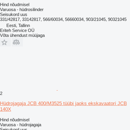
Hind nõudmisel
Varuosa - hüdrosilinder
Seisukord
uus
331/42817, 33142817, 566/60034, 56660034, 903/21045, 90321045
Eesti, Tallinn
Eriteh Service OÜ
Võta ühendust müüjaga
2
Hüdrojagaja JCB 400/M3525 tüübi jaoks ekskavaatori JCB
140X
Hind nõudmisel
Varuosa - hüdrojagaja
Seisukord
uus