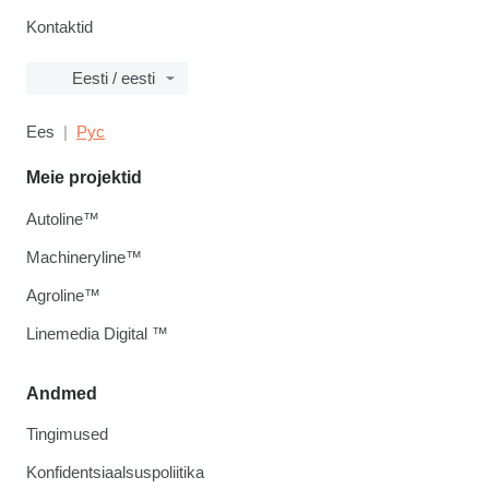
Kontaktid
Eesti / eesti
Ees
Рус
Meie projektid
Autoline™
Machineryline™
Agroline™
Linemedia Digital ™
Andmed
Tingimused
Konfidentsiaalsuspoliitika