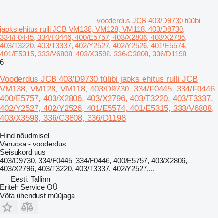
vooderdus JCB 403/D9730 tüübi
jaoks ehitus rulli JCB VM138, VM128, VM118, 403/D9730,
334/F0445, 334/F0446, 400/E5757, 403/X2806, 403/X2796,
403/T3220, 403/T3337, 402/Y2527, 402/Y2526, 401/E5574,
401/E5315, 333/V6808, 403/X3598, 336/C3808, 336/D1198
6
Vooderdus JCB 403/D9730 tüübi jaoks ehitus rulli JCB
VM138, VM128, VM118, 403/D9730, 334/F0445, 334/F0446,
400/E5757, 403/X2806, 403/X2796, 403/T3220, 403/T3337,
402/Y2527, 402/Y2526, 401/E5574, 401/E5315, 333/V6808,
403/X3598, 336/C3808, 336/D1198
Hind nõudmisel
Varuosa - vooderdus
Seisukord
uus
403/D9730, 334/F0445, 334/F0446, 400/E5757, 403/X2806,
403/X2796, 403/T3220, 403/T3337, 402/Y2527,...
Eesti, Tallinn
Eriteh Service OÜ
Võta ühendust müüjaga