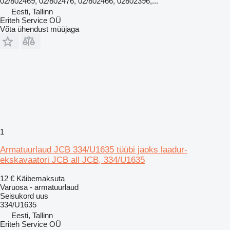
02/802469, 02/802476, 02/802466, 02802396,...
Eesti, Tallinn
Eriteh Service OÜ
Võta ühendust müüjaga
1
Armatuurlaud JCB 334/U1635 tüübi jaoks laadur-
ekskavaatori JCB all JCB, 334/U1635
12 €
Käibemaksuta
Varuosa - armatuurlaud
Seisukord
uus
334/U1635
Eesti, Tallinn
Eriteh Service OÜ