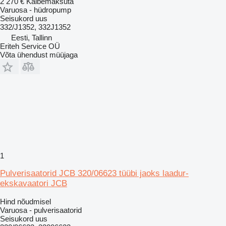
2 270 €
Käibemaksuta
Varuosa - hüdropump
Seisukord
uus
332/J1352, 332J1352
Eesti, Tallinn
Eriteh Service OÜ
Võta ühendust müüjaga
1
Pulverisaatorid JCB 320/06623 tüübi jaoks laadur-
ekskavaatori JCB
Hind nõudmisel
Varuosa - pulverisaatorid
Seisukord
uus