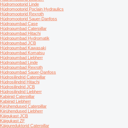
Hüdromootorid Linde
Hüdromootorid Poclain Hydraulics
Hüdromootorid Rexroth
Hüdromootorid Sauer-Danfoss
Hüdropumbad Case
Hüdropumbad Caterpillar
Hüdropumbad Hitachi
Hüdropumbad Hydromatik
Hüdropumbad JCB
Hüdropumbad Kawasaki
Hüdropumbad Komatsu
Hüdropumbad Liebherr
Hüdropumbad Linde
Hüdropumbad Rexroth
Hüdropumbad Sauer-Danfoss
Hüdrosilindrid Caterpillar
Hüdrosilindrid Hitachi
Hüdrosilindrid JCB
Hüdrosilindrid Liebherr
Kabiinid Caterpillar
Kabiinid Liebherr
Kiirühendused Caterpillar
Kiirühendused Liebherr
Käigukast JCB
Käigukast ZF
Käigureduktorid Caterpillar