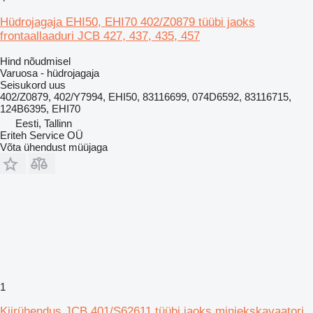
Hüdrojagaja EHI50, EHI70 402/Z0879 tüübi jaoks
frontaallaaduri JCB 427, 437, 435, 457
Hind nõudmisel
Varuosa - hüdrojagaja
Seisukord
uus
402/Z0879, 402/Y7994, EHI50, 83116699, 074D6592, 83116715,
124B6395, EHI70
Eesti, Tallinn
Eriteh Service OÜ
Võta ühendust müüjaga
1
Kiirühendus JCB 401/S62611 tüübi jaoks miniekskavaatori