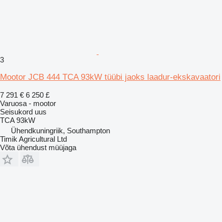
3
Mootor JCB 444 TCA 93kW tüübi jaoks laadur-ekskavaatori
7 291 €
6 250 £
Varuosa - mootor
Seisukord
uus
TCA 93kW
Ühendkuningriik, Southampton
Timik Agricultural Ltd
Võta ühendust müüjaga