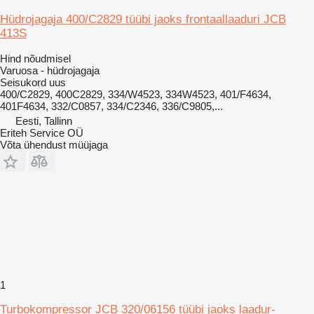
Hüdrojagaja 400/C2829 tüübi jaoks frontaallaaduri JCB
413S
Hind nõudmisel
Varuosa - hüdrojagaja
Seisukord
uus
400/C2829, 400C2829, 334/W4523, 334W4523, 401/F4634,
401F4634, 332/C0857, 334/C2346, 336/C9805,...
Eesti, Tallinn
Eriteh Service OÜ
Võta ühendust müüjaga
1
Turbokompressor JCB 320/06156 tüübi jaoks laadur-