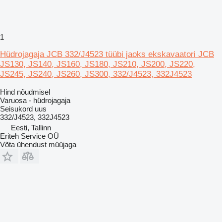
1
Hüdrojagaja JCB 332/J4523 tüübi jaoks ekskavaatori JCB
JS130, JS140, JS160, JS180, JS210, JS200, JS220,
JS245, JS240, JS260, JS300, 332/J4523, 332J4523
Hind nõudmisel
Varuosa - hüdrojagaja
Seisukord
uus
332/J4523, 332J4523
Eesti, Tallinn
Eriteh Service OÜ
Võta ühendust müüjaga