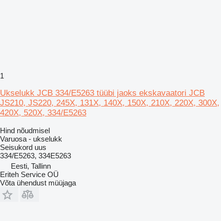
1
Ukselukk JCB 334/E5263 tüübi jaoks ekskavaatori JCB
JS210, JS220, 245X, 131X, 140X, 150X, 210X, 220X, 300X,
420X, 520X, 334/E5263
Hind nõudmisel
Varuosa - ukselukk
Seisukord
uus
334/E5263, 334E5263
Eesti, Tallinn
Eriteh Service OÜ
Võta ühendust müüjaga