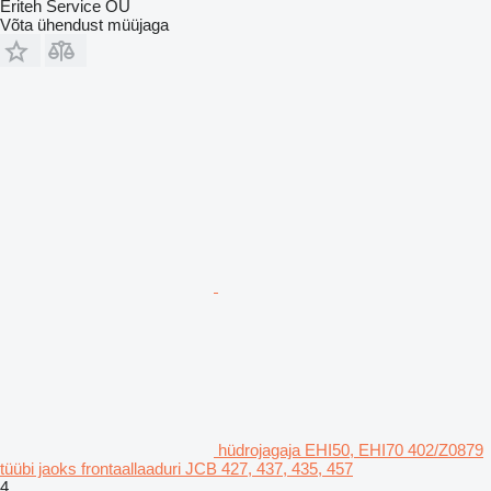
Eriteh Service OÜ
Võta ühendust müüjaga
hüdrojagaja EHI50, EHI70 402/Z0879
tüübi jaoks frontaallaaduri JCB 427, 437, 435, 457
4