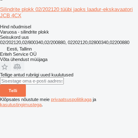
Silindrite plokk 02/202120 tüübi jaoks laadur-ekskavaatori
JCB 4CX
Hind nõudmisel
Varuosa - silindrite plokk
Seisukord
uus
02/202120,02/800340,02/200880, 02202120,02800340,02200880
Eesti, Tallinn
Eriteh Service OÜ
Võta ühendust müüjaga
Tellige antud rubriigi uued kuulutused
Telli
Klõpsates nõustute meie
privaatsuspoliitikaga
ja
kasutustingimustega
.