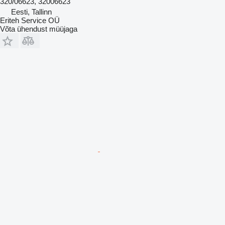
320/06623, 32006623
Eesti, Tallinn
Eriteh Service OÜ
Võta ühendust müüjaga