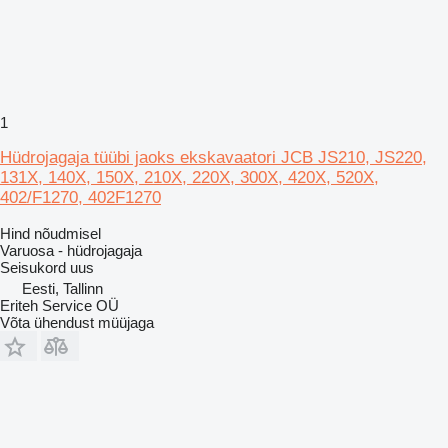
1
Hüdrojagaja tüübi jaoks ekskavaatori JCB JS210, JS220,
131X, 140X, 150X, 210X, 220X, 300X, 420X, 520X,
402/F1270, 402F1270
Hind nõudmisel
Varuosa - hüdrojagaja
Seisukord
uus
Eesti, Tallinn
Eriteh Service OÜ
Võta ühendust müüjaga