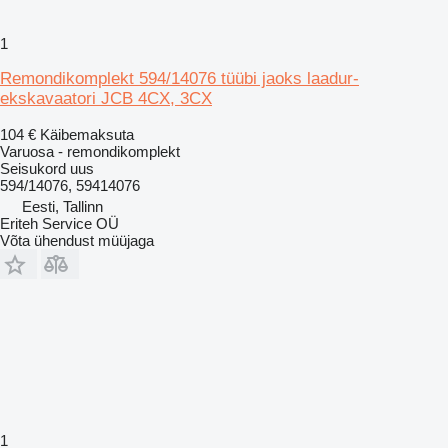
1
Remondikomplekt 594/14076 tüübi jaoks laadur-
ekskavaatori JCB 4CX, 3CX
104 €
Käibemaksuta
Varuosa - remondikomplekt
Seisukord
uus
594/14076, 59414076
Eesti, Tallinn
Eriteh Service OÜ
Võta ühendust müüjaga
1