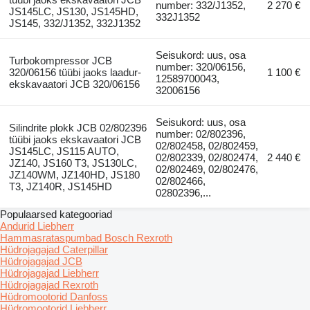
number: 332/J1352,
2 270 €
JS145LC, JS130, JS145HD,
332J1352
JS145, 332/J1352, 332J1352
Seisukord: uus, osa
Turbokompressor JCB
number: 320/06156,
320/06156 tüübi jaoks laadur-
1 100 €
12589700043,
ekskavaatori JCB 320/06156
32006156
Seisukord: uus, osa
Silindrite plokk JCB 02/802396
number: 02/802396,
tüübi jaoks ekskavaatori JCB
02/802458, 02/802459,
JS145LC, JS115 AUTO,
02/802339, 02/802474,
2 440 €
JZ140, JS160 T3, JS130LC,
02/802469, 02/802476,
JZ140WM, JZ140HD, JS180
02/802466,
T3, JZ140R, JS145HD
02802396,...
Populaarsed kategooriad
Andurid Liebherr
Hammasrataspumbad Bosch Rexroth
Hüdrojagajad Caterpillar
Hüdrojagajad JCB
Hüdrojagajad Liebherr
Hüdrojagajad Rexroth
Hüdromootorid Danfoss
Hüdromootorid Liebherr