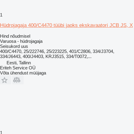
1
Hüdrojagaja 400/C4470 tüübi jaoks ekskavaatori JCB JS, X
Hind nõudmisel
Varuosa - hüdrojagaja
Seisukord
uus
400/C4470, 25/222746, 25/223225, 401/C2806, 334/J3704,
334/J6443, 400/J4403, KRJ3515, 334/T0072,...
Eesti, Tallinn
Eriteh Service OÜ
Võta ühendust müüjaga
1