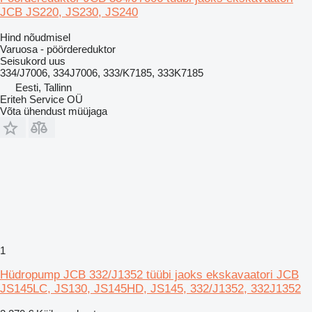
JCB JS220, JS230, JS240
Hind nõudmisel
Varuosa - pöördereduktor
Seisukord
uus
334/J7006, 334J7006, 333/K7185, 333K7185
Eesti, Tallinn
Eriteh Service OÜ
Võta ühendust müüjaga
1
Hüdropump JCB 332/J1352 tüübi jaoks ekskavaatori JCB
JS145LC, JS130, JS145HD, JS145, 332/J1352, 332J1352