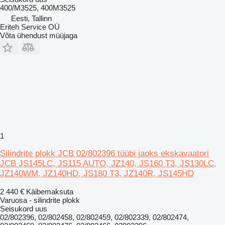
400/M3525, 400M3525
Eesti, Tallinn
Eriteh Service OÜ
Võta ühendust müüjaga
1
Silindrite plokk JCB 02/802396 tüübi jaoks ekskavaatori
JCB JS145LC, JS115 AUTO, JZ140, JS160 T3, JS130LC,
JZ140WM, JZ140HD, JS180 T3, JZ140R, JS145HD
2 440 €
Käibemaksuta
Varuosa - silindrite plokk
Seisukord
uus
02/802396, 02/802458, 02/802459, 02/802339, 02/802474,