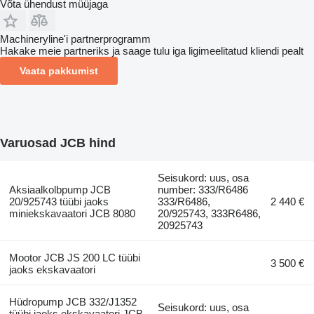
Võta ühendust müüjaga
Machineryline'i partnerprogramm
Hakake meie partneriks ja saage tulu iga ligimeelitatud kliendi pealt
Vaata pakkumist
Varuosad JCB hind
Seisukord: uus, osa
Aksiaalkolbpump JCB
number: 333/R6486
20/925743 tüübi jaoks
333/R6486,
2 440 €
miniekskavaatori JCB 8080
20/925743, 333R6486,
20925743
Mootor JCB JS 200 LC tüübi
3 500 €
jaoks ekskavaatori
Hüdropump JCB 332/J1352
Seisukord: uus, osa
tüübi jaoks ekskavaatori JCB