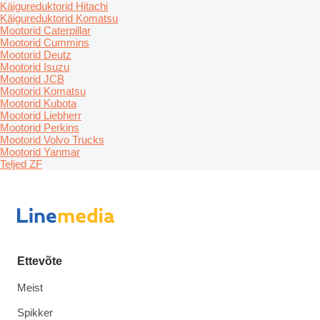
Käigureduktorid Hitachi
Käigureduktorid Komatsu
Mootorid Caterpillar
Mootorid Cummins
Mootorid Deutz
Mootorid Isuzu
Mootorid JCB
Mootorid Komatsu
Mootorid Kubota
Mootorid Liebherr
Mootorid Perkins
Mootorid Volvo Trucks
Mootorid Yanmar
Teljed ZF
Ettevõte
Meist
Spikker