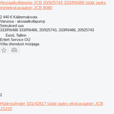
Aksiaalkolbpump JCB 20/925743 333/R6486 tüübi jaoks
miniekskavaatori JCB 8080
2 440 €
Käibemaksuta
Varuosa - aksiaalkolbpump
Seisukord
uus
333/R6486 333/R6486, 20/925743, 333R6486, 20925743
Eesti, Tallinn
Eriteh Service OÜ
Võta ühendust müüjaga
2
Hüdrosilinder 331/42817 tüübi jaoks ekskavaatori JCB
JS220