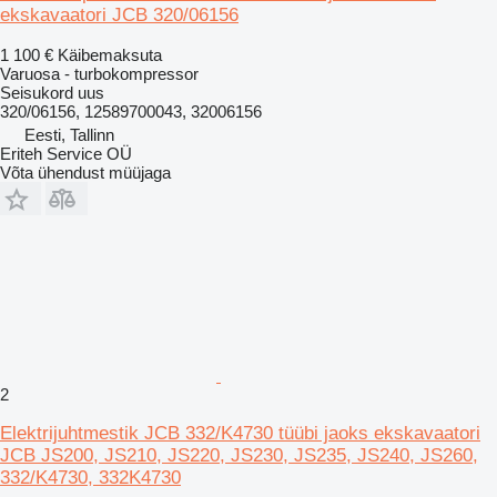
ekskavaatori JCB 320/06156
1 100 €
Käibemaksuta
Varuosa - turbokompressor
Seisukord
uus
320/06156, 12589700043, 32006156
Eesti, Tallinn
Eriteh Service OÜ
Võta ühendust müüjaga
2
Elektrijuhtmestik JCB 332/K4730 tüübi jaoks ekskavaatori
JCB JS200, JS210, JS220, JS230, JS235, JS240, JS260,
332/K4730, 332K4730