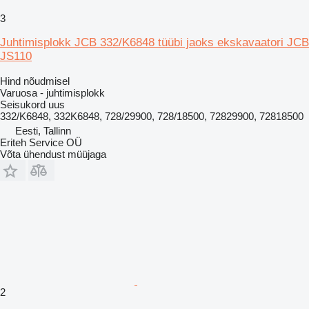
3
Juhtimisplokk JCB 332/K6848 tüübi jaoks ekskavaatori JCB
JS110
Hind nõudmisel
Varuosa - juhtimisplokk
Seisukord
uus
332/K6848, 332K6848, 728/29900, 728/18500, 72829900, 72818500
Eesti, Tallinn
Eriteh Service OÜ
Võta ühendust müüjaga
2