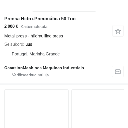
Prensa Hidro-Pneumática 50 Ton
2 088 €
Käibemaksuta
Metallipress - hüdrauliline press
Seisukord
uus
Portugal, Marinha Grande
OccasionMachines Maquinas Industriais