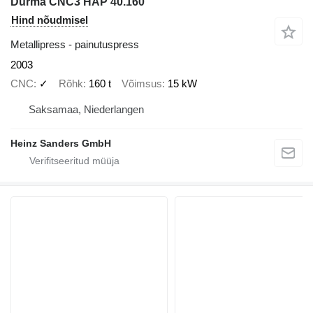
Durma CNC3 HAP 40.160
Hind nõudmisel
Metallipress - painutuspress
2003
CNC
✓
Rõhk
160 t
Võimsus
15 kW
Saksamaa, Niederlangen
Heinz Sanders GmbH