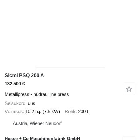
Sicmi PSQ 200 A
132 500 €
Metallipress - hüdrauliline press
Seisukord
uus
Võimsus
10.2 h.j. (7.5 kW)
Rõhk
200 t
Austria, Wiener Neudorf
Hesse + Co Maschinenfabrik GmbH