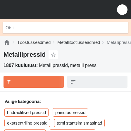
Tööstusseadmed
Metallitöötlusseadmed
Metallipress
Metallipressid
1807 kuulutust:
Metallipressid, metalli press
Valige kategooria:
hüdraulilised pressid
painutuspressid
ekstsentriline pressid
torni stantsimismasinad