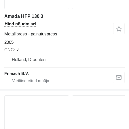
Amada HFP 130 3
Hind nõudmisel
Metallipress - painutuspress
2005
CNC
✓
Holland, Drachten
Frimach B.V.