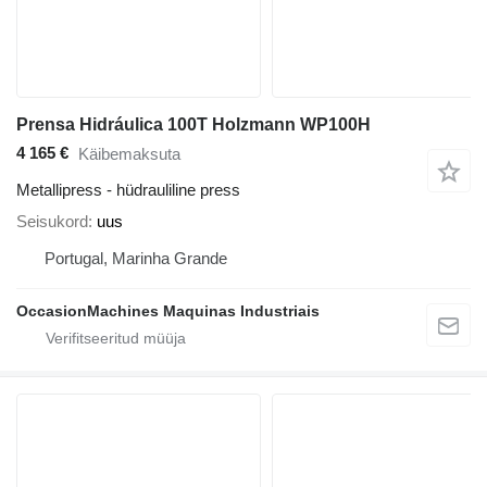
Prensa Hidráulica 100T Holzmann WP100H
4 165 €
Käibemaksuta
Metallipress - hüdrauliline press
Seisukord
uus
Portugal, Marinha Grande
OccasionMachines Maquinas Industriais