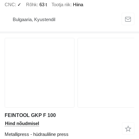
CNC
✓
Rõhk
63 t
Tootja riik
Hiina
Bulgaaria, Kyustendil
FEINTOOL GKP F 100
Hind nõudmisel
Metallipress - hüdrauliline press