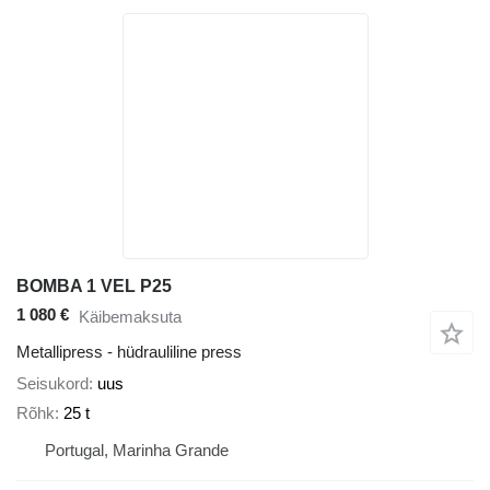
BOMBA 1 VEL P25
1 080 €
Käibemaksuta
Metallipress - hüdrauliline press
Seisukord
uus
Rõhk
25 t
Portugal, Marinha Grande