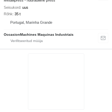
Metallipress - hüdrauliline press
Seisukord
uus
Rõhk
35 t
Portugal, Marinha Grande
OccasionMachines Maquinas Industriais