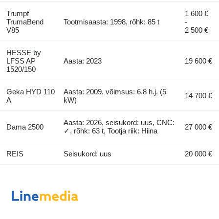
Trumpf
1 600 €
TrumaBend
Tootmisaasta: 1998, rõhk: 85 t
-
V85
2 500 €
HESSE by
LFSS AP
Aasta: 2023
19 600 €
1520/150
Geka HYD 110
Aasta: 2009, võimsus: 6.8 h.j. (5
14 700 €
A
kW)
Aasta: 2026, seisukord: uus, CNC:
Dama 2500
27 000 €
✓, rõhk: 63 t, Tootja riik: Hiina
REIS
Seisukord: uus
20 000 €