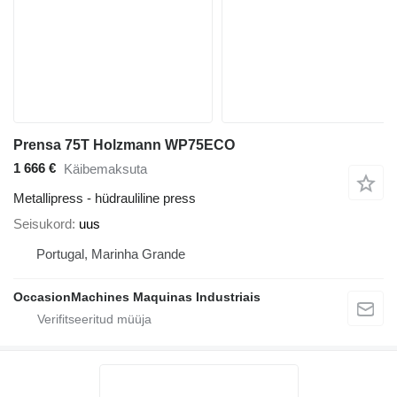
Prensa 75T Holzmann WP75ECO
1 666 €
Käibemaksuta
Metallipress - hüdrauliline press
Seisukord
uus
Portugal, Marinha Grande
OccasionMachines Maquinas Industriais