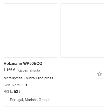
Holzmann WP50ECO
1 166 €
Käibemaksuta
Metallipress - hüdrauliline press
Seisukord
uus
Rõhk
50 t
Portugal, Marinha Grande