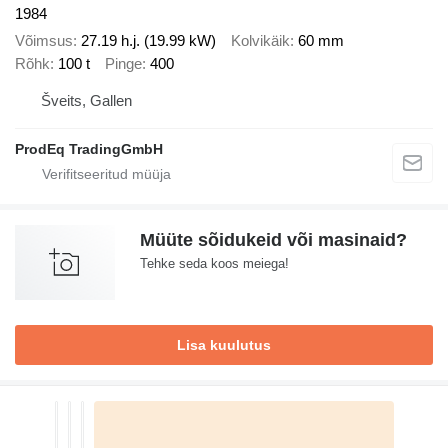
1984
Võimsus
27.19 h.j. (19.99 kW)
Kolvikäik
60 mm
Rõhk
100 t
Pinge
400
Šveits, Gallen
ProdEq TradingGmbH
Müüte sõidukeid või masinaid?
Tehke seda koos meiega!
Lisa kuulutus