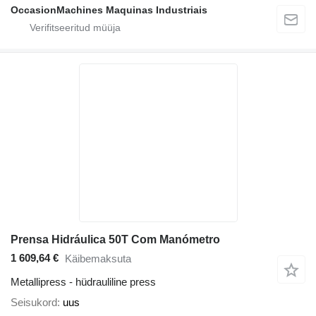
OccasionMachines Maquinas Industriais
Prensa Hidráulica 50T Com Manómetro
1 609,64 €
Käibemaksuta
Metallipress - hüdrauliline press
Seisukord
uus