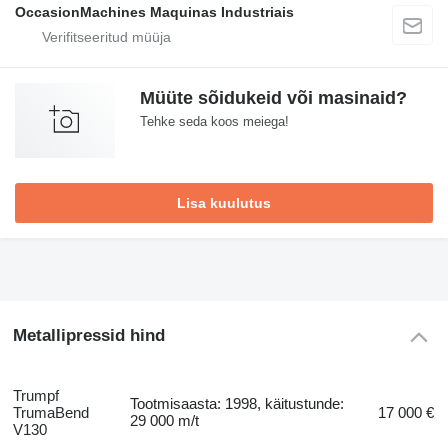
OccasionMachines Maquinas Industriais
Müüte sõidukeid või masinaid?
Tehke seda koos meiega!
Lisa kuulutus
Metallipressid hind
Trumpf
Tootmisaasta: 1998, käitustunde:
TrumaBend
17 000 €
29 000 m/t
V130