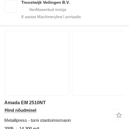
Troostwijk Veilingen B.V.
8
aastat Machineryline'i portaalis
Amada EM 2510NT
Hind nõudmisel
Metallipress - torni stantsimismasin
2005
14 300 m/t