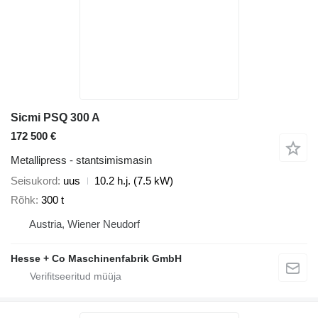
Sicmi PSQ 300 A
172 500 €
Metallipress - stantsimismasin
Seisukord
uus
10.2 h.j. (7.5 kW)
Rõhk
300 t
Austria, Wiener Neudorf
Hesse + Co Maschinenfabrik GmbH