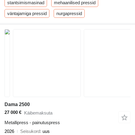
stantsimismasinad
mehaanilised pressid
väntajamiga pressid
nurgapressid
Dama 2500
27 000 €
Käibemaksuta
Metallipress - painutuspress
2026
Seisukord
uus