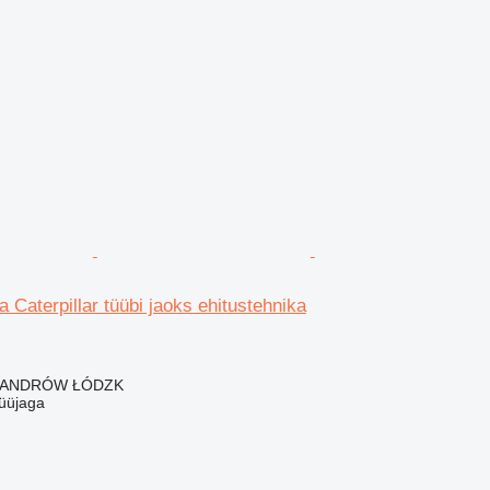
ea Caterpillar tüübi jaoks ehitustehnika
KSANDRÓW ŁÓDZK
üüjaga