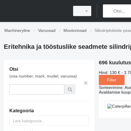
Machineryline
Varuosad
Mootoriosad
Silindriplokkide pea
Eritehnika ja tööstuslike seadmete silindr
696 kuulutus
Otsi
Hind:
130 € - 3 7
(osa number, mark, mudel, varuosa)
Filter
Sorteerimine
:
Ava
Avaldamise kuup
Kategooria