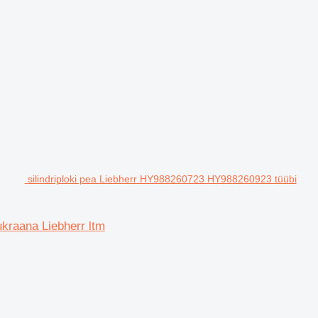
silindriploki pea Liebherr HY988260723 HY988260923 tüübi
kraana Liebherr ltm