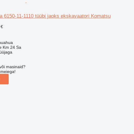
pea 6150-11-1110 tüübi jaoks ekskavaatori Komatsu
 €
huahua
e Km 24 Sa
üüjaga
või masinaid?
 meiega!
s