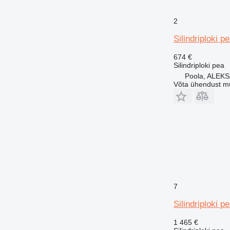
2
Silindriploki p
674 €
Silindriploki pea
Poola, ALE
Võta ühendust m
7
Silindriploki p
1 465 €