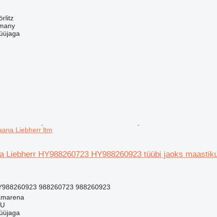
rlitz
rmany
üüjaga
aana Liebherr ltm
pea Liebherr HY988260723 HY988260923 tüübi jaoks maastiku
988260923 988260723 988260923
amarena
LU
üüjaga