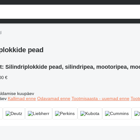
d
iplokkide pead
t:
Silindriplokkide pead, silindripea, mootoripea, mo
00 €
ldamise kuupäev
äev
Kallimad enne
Odavamad enne
Tootmisaasta - uuemad enne
Toot