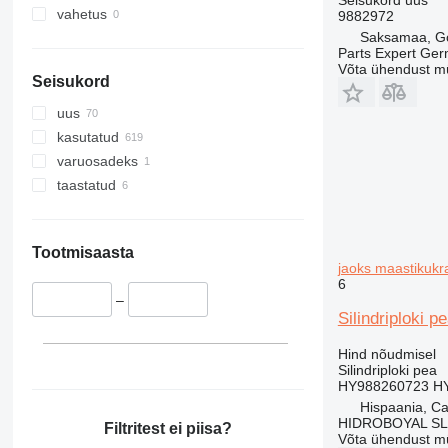
vahetus
9882972
Saksamaa, Gö
Parts Expert Ge
Võta ühendust m
Seisukord
uus
kasutatud
varuosadeks
taastatud
Tootmisaasta
jaoks maastikukr
6
–
Silindriploki 
Hind nõudmisel
Silindriploki pea
HY988260723 HY
Hispaania, C
HIDROBOYAL S
Filtritest ei piisa?
Võta ühendust m