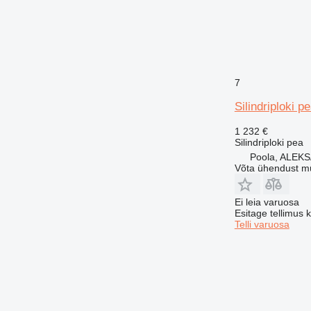
7
Silindriploki p
1 232 €
Silindriploki pea
Poola, ALE
Võta ühendust m
Ei leia varuosa
Esitage tellimus 
Telli varuosa