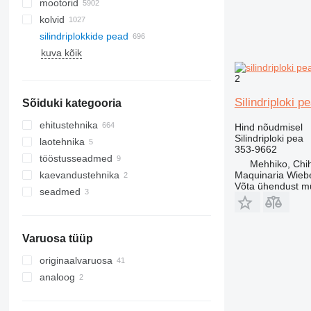
mootorid
kolvid
silindriplokkide pead
kuva kõik
2
Silindriploki 
Sõiduki kategooria
ehitustehnika
Hind nõudmisel
Silindriploki pea
laotehnika
eskavaatorid
353-9662
tööstusseadmed
kraanad
kahveltõstukid
laadur-ekskavaatorid
Mehhiko, Chi
Maquinaria Wieb
kaevandustehnika
teetöötehnika
laoseadmed
elektrigeneraatorid
miniekskavaatorid
maastikukraanad
teleskooplaadurid
Võta ühendust m
seadmed
mullatöömasinad
kärjääritehnika
teefreesid
gaasigeneraatorid
ehituslaadurid
seadmed spetsiaalse tehnika jaoks
buldooserid
muud generaatorid
karjäärikallurid
muu ehitustehnika
frontaallaadurid
hüdrohaamerid
Varuosa tüüp
minilaadurid
roomiklaadurid
originaalvaruosa
analoog