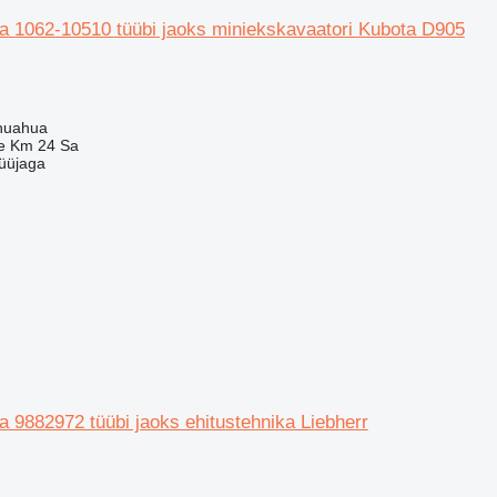
pea 1062-10510 tüübi jaoks miniekskavaatori Kubota D905
huahua
e Km 24 Sa
üüjaga
pea 9882972 tüübi jaoks ehitustehnika Liebherr