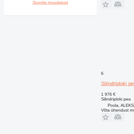
Soovita muudatust
6
Silindriploki p
1 976 €
Silindriploki pea
Poola, ALE
Võta ühendust m