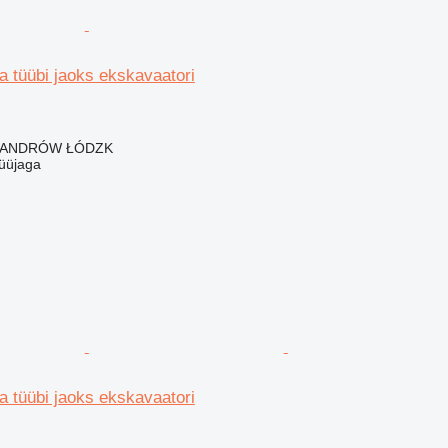
ea tüübi jaoks ekskavaatori
KSANDRÓW ŁÓDZK
üüjaga
ea tüübi jaoks ekskavaatori