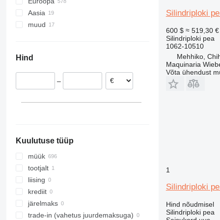
Euroopa
Silindriploki 
Aasia
Rumeenia
muud
Holland
Türgi
600 $
≈ 519,30 €
Itaalia
Hiina
Ukraina
Silindriploki pea
1062-10510
Hispaania
Kolumbia
Mehhiko, Chi
Hind
Poola
Maquinaria Wieb
Saksamaa
Võta ühendust m
–
Portugal
Taani
kuva kõik
Kuulutuse tüüp
müük
tootjalt
1
liising
Silindriploki 
krediit
järelmaks
Hind nõudmisel
Silindriploki pea
trade-in (vahetus juurdemaksuga)
Seisukord
uus