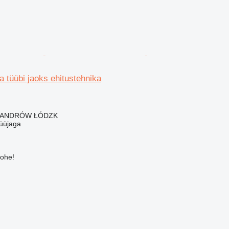
ea tüübi jaoks ehitustehnika
KSANDRÓW ŁÓDZK
üüjaga
kohe!