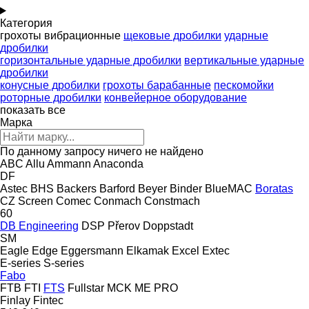
Категория
грохоты вибрационные
щековые дробилки
ударные
дробилки
горизонтальные ударные дробилки
вертикальные ударные
дробилки
конусные дробилки
грохоты барабанные
пескомойки
роторные дробилки
конвейерное оборудование
показать все
Марка
По данному запросу ничего не найдено
ABC
Allu
Ammann
Anaconda
DF
Astec
BHS
Backers
Barford
Beyer
Binder
BlueMAC
Boratas
CZ Screen
Comec
Conmach
Constmach
60
DB Engineering
DSP Přerov
Doppstadt
SM
Eagle
Edge
Eggersmann
Elkamak
Excel
Extec
E-series
S-series
Fabo
FTB
FTI
FTS
Fullstar
MCK
ME
PRO
Finlay
Fintec