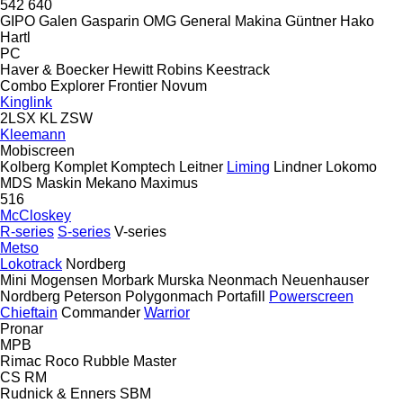
542
640
GIPO
Galen
Gasparin OMG
General Makina
Güntner
Hako
Hartl
PC
Haver & Boecker
Hewitt Robins
Keestrack
Combo
Explorer
Frontier
Novum
Kinglink
2LSX
KL
ZSW
Kleemann
Mobiscreen
Kolberg
Komplet
Komptech
Leitner
Liming
Lindner
Lokomo
MDS
Maskin Mekano
Maximus
516
McCloskey
R-series
S-series
V-series
Metso
Lokotrack
Nordberg
Mini
Mogensen
Morbark
Murska
Neonmach
Neuenhauser
Nordberg
Peterson
Polygonmach
Portafill
Powerscreen
Chieftain
Commander
Warrior
Pronar
MPB
Rimac
Roco
Rubble Master
CS
RM
Rudnick & Enners
SBM