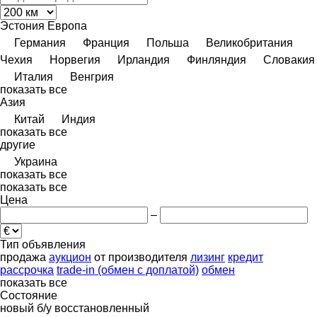
Эстония
Европа
Германия
Франция
Польша
Великобритания
Чехия
Норвегия
Ирландия
Финляндия
Словакия
Италия
Венгрия
показать все
Азия
Китай
Индия
показать все
другие
Украина
показать все
показать все
Цена
–
Тип объявления
продажа
аукцион
от производителя
лизинг
кредит
рассрочка
trade-in (обмен с доплатой)
обмен
показать все
Состояние
новый
б/у
восстановленный