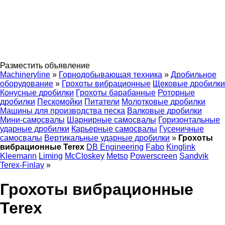
Разместить объявление
Machineryline
»
Горнодобывающая техника
»
Дробильное
оборудование
»
Грохоты вибрационные
Щековые дробилки
Конусные дробилки
Грохоты барабанные
Роторные
дробилки
Пескомойки
Питатели
Молотковые дробилки
Машины для производства песка
Валковые дробилки
Мини-самосвалы
Шарнирные самосвалы
Горизонтальные
ударные дробилки
Карьерные самосвалы
Гусеничные
самосвалы
Вертикальные ударные дробилки
»
Грохоты
вибрационные Terex
DB Engineering
Fabo
Kinglink
Kleemann
Liming
McCloskey
Metso
Powerscreen
Sandvik
Terex-Finlay
»
Грохоты вибрационные
Terex