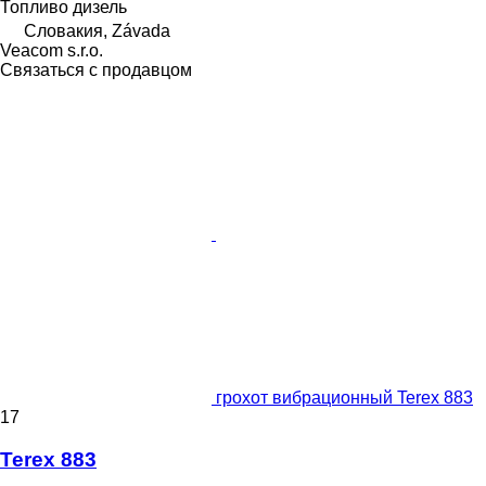
Топливо
дизель
Словакия, Závada
Veacom s.r.o.
Связаться с продавцом
грохот вибрационный Terex 883
17
Terex 883