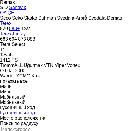
Remax
SID
Sandvik
QA
QE
Seco
Seko
Skako
Suhman
Svedala-Arbrå
Svedala-Demag
Terex
820
883+
TSV
Terex-Finlay
683
694
873
883
Terra Select
T5
Tesab
1412
TS
TrommALL
Uğurmak
VTN
Viper
Vortex
Orbital 3000
Warrior
XCMG
Xrok
показать все
Мини
Мини
Мобильный
Мобильный
Гусеничный ход
Гусеничный ход
Место расположения
Поиск по радиусу