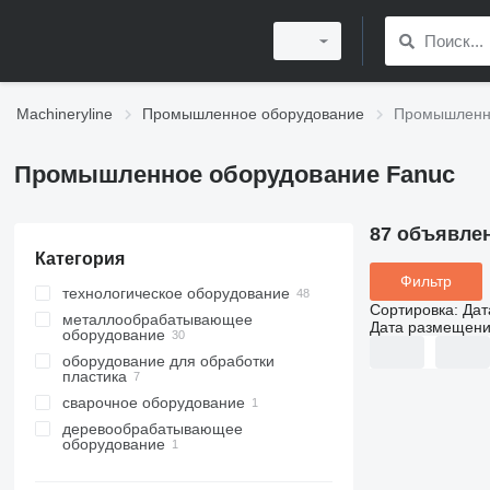
Machineryline
Промышленное оборудование
Промышленно
Промышленное оборудование Fanuc
87 объявле
Категория
Фильтр
технологическое оборудование
Сортировка
:
Дат
металлообрабатывающее
промышленные роботы
Дата размещен
оборудование
оборудование для обработки
обрабатывающие центры
пластика
электроэрозионные станки
сварочное оборудование
термопластавтоматы
фрезерные станки по металлу
деревообрабатывающее
сварочные манипуляторы
станки для резки металла
оборудование
шлифовальные станки по
станки для лазерной резки
обрабатывающие центры для
металлу
дерева