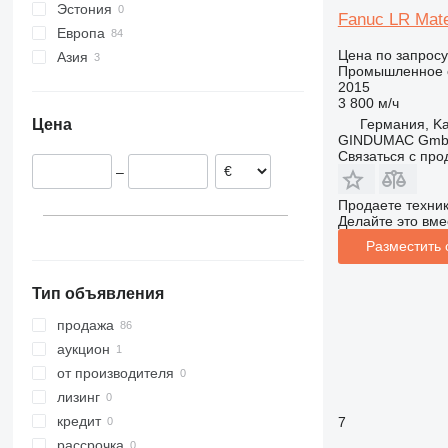
Эстония
XRHS
V-series
ST
Fanuc LR Mate
Европа
XRVS
StitchLiner
Цена по запросу
Азия
Германия
ZT
VAC
Промышленное 
Нидерланды
Китай
2015
3 800 м/ч
Испания
Израиль
Германия, Ka
Цена
Бельгия
GINDUMAC Gm
Швейцария
Связаться с пр
–
Словакия
Португалия
Продаете техни
Делайте это вме
Франция
Разместить
Тип объявления
продажа
аукцион
от производителя
лизинг
кредит
7
рассрочка