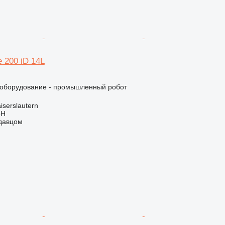
 200 iD 14L
оборудование - промышленный робот
iserslautern
bH
одавцом