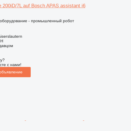
 200iD/7L auf Bosch APAS assistant i6
оборудование - промышленный робот
iserslautern
bH
одавцом
ку?
сте с нами!
 объявление