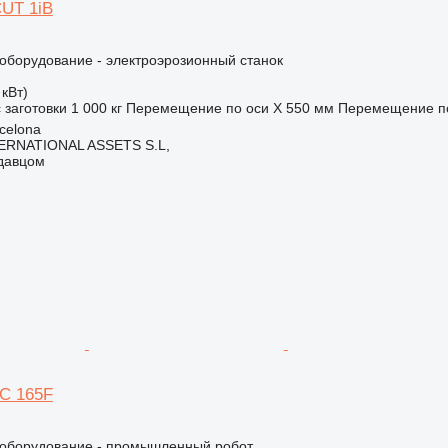
UT 1iB
борудование - электроэрозионный станок
 кВт)
 заготовки
1 000 кг
Перемещение по оси X
550 мм
Перемещение по
celona
ERNATIONAL ASSETS S.L,
одавцом
iC 165F
оборудование - промышленный робот