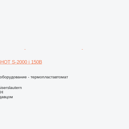
OT S-2000 i 150B
борудование - термопластавтомат
iserslautern
bH
одавцом