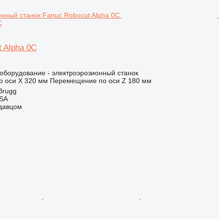
C
 Alpha 0C
борудование - электроэрозионный станок
 оси X
320 мм
Перемещение по оси Z
180 мм
Brugg
 SA
одавцом