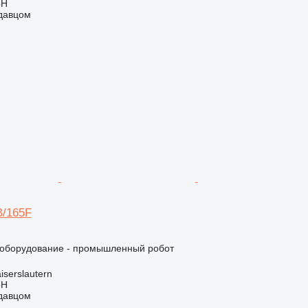
bH
одавцом
B/165F
оборудование - промышленный робот
iserslautern
bH
одавцом