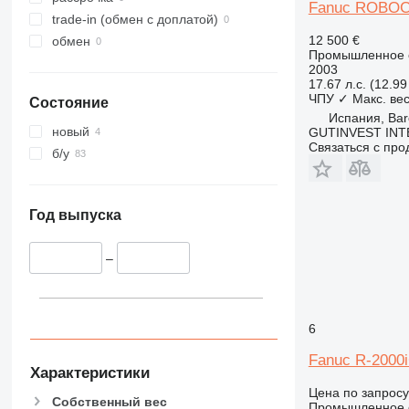
Fanuc ROBOC
trade-in (обмен с доплатой)
12 500 €
обмен
Промышленное о
2003
17.67 л.с. (12.99
ЧПУ
✓
Макс. вес
Состояние
Испания, Bar
новый
GUTINVEST INT
Связаться с пр
б/у
Год выпуска
–
6
Fanuc R-2000
Характеристики
Цена по запросу
Собственный вес
Промышленное 