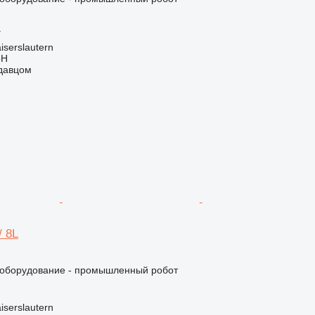
г
iserslautern
bH
одавцом
/ 8L
оборудование - промышленный робот
iserslautern