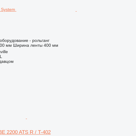
борудование - рольганг
400 мм
Ширина ленты
400 мм
ille
L
одавцом
E 2200 ATS R / T-402