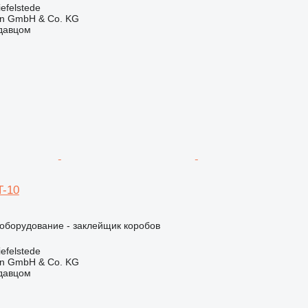
efelstede
en GmbH & Co. KG
одавцом
T-10
борудование - заклейщик коробов
efelstede
en GmbH & Co. KG
одавцом