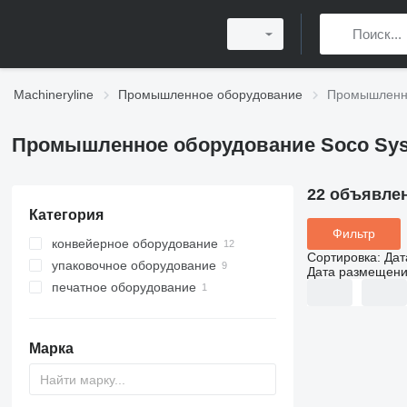
Machineryline
Промышленное оборудование
Промышленно
Промышленное оборудование Soco Sy
22 объявле
Категория
Фильтр
конвейерное оборудование
Сортировка
:
Дат
упаковочное оборудование
рольганги
Дата размещен
печатное оборудование
ленточные конвейеры
заклейщики коробов
поворотные конвейеры
фасовочно-упаковочные машины
другое печатное оборудование
запайщики лотков
Марка
другое упаковочное
оборудование