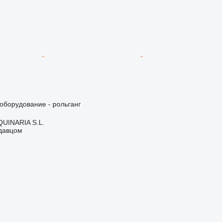
борудование - рольганг
INARIA S.L.
одавцом