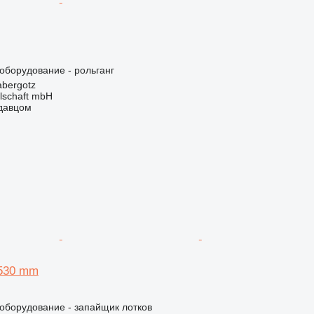
борудование - рольганг
bergotz
llschaft mbH
одавцом
530 mm
борудование - запайщик лотков