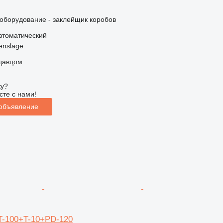
борудование - заклейщик коробов
втоматический
enslage
одавцом
ку?
сте с нами!
 объявление
T-100+T-10+PD-120