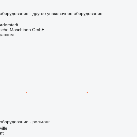
борудование - другое упаковочное оборудование
rderstedt
sche Maschinen GmbH
одавцом
борудование - рольганг
ille
nt