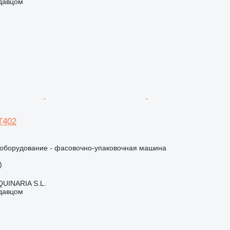
одавцом
T402
борудование - фасовочно-упаковочная машина
)
INARIA S.L.
одавцом