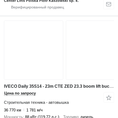
Center Lifts Polska Piotr Kaszowski sp. k.
IVECO Daily 35S14 - 23m CTE ZED 23.3 boom lift bucket truck podnośnik
Цена по запросу
Строительная техника - автовышка
36 770 км
1 781 м/ч
Мощность
88 кВт (119.72 л.с.)
Топливо
дизель