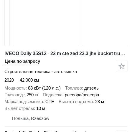
IVECO Daily 35S12 - 23 m cte zed 23.3 jhv bucket truck boom lift podno
Цена по запросу
Строительная техника - автовышка
2020
42 000 км
Мощность
88 кВт (120 л.с.)
Топливо
дизель
Грузопод.
250 кг
Подвеска
рессора/рессора
Марка подъемника
CTE
Высота подъема
23 м
Вылет стрелы
10 м
Польша, Rzeszów