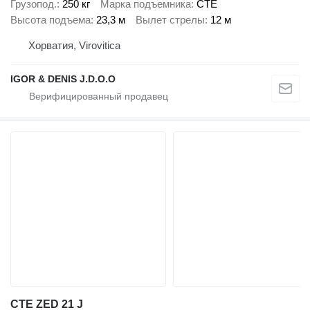
Грузопод.
250 кг
Марка подъемника
CTE
Высота подъема
23,3 м
Вылет стрелы
12 м
Хорватия, Virovitica
IGOR & DENIS J.D.O.O
CTE ZED 21 J