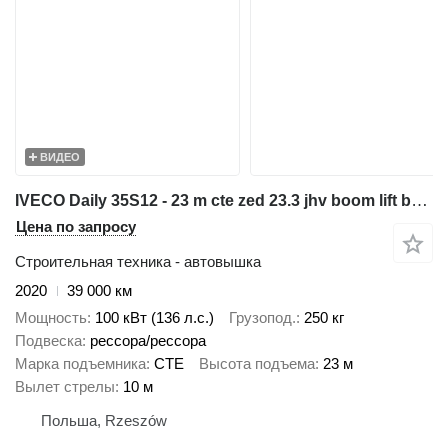
ВИДЕО
IVECO Daily 35S12 - 23 m cte zed 23.3 jhv boom lift bucket truck podno
Цена по запросу
Строительная техника - автовышка
2020
39 000 км
Мощность
100 кВт (136 л.с.)
Грузопод.
250 кг
Подвеска
рессора/рессора
Марка подъемника
CTE
Высота подъема
23 м
Вылет стрелы
10 м
Польша, Rzeszów