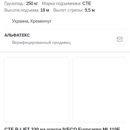
Грузопод.
250 кг
Марка подъемника
CTE
Высота подъема
18 м
Вылет стрелы
9,5 м
Украина, Кременчуг
АЛЬФАТЕКС
CTE B-LIFT 230 на шасси IVECO Eurocargo ML110E25WS 4х4