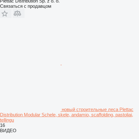
Plettac Distribution Sp. z o. o.
Связаться с продавцом
новый строительные леса Plettac
Distribution Modular Schele, skele, andamio, scaffolding, pastoliai,
tellingu
16
ВИДЕО