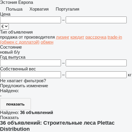
Эстония
Европа
Польша
Хорватия
Португалия
Цена
–
Тип объявления
продажа
от производителя
лизинг
кредит
рассрочка
trade-in
(обмен с доплатой)
обмен
Состояние
новый
б/у
Год выпуска
–
Собственный вес
–
кг
Не хватает фильтров?
Предложить изменение
Найдено:
-
показать
Найдено:
36 объявлений
Показать
36 объявлений:
Строительные леса Plettac
Distribution