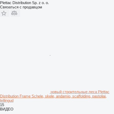
Plettac Distribution Sp. z o. o.
Связаться с продавцом
новый строительные леса Plettac
Distribution Frame Schele, skele, andamio, scaffolding, pastoliai,
tellingud
15
ВИДЕО