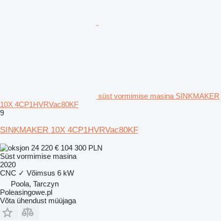
süst vormimise masina SINKMAKER
10X 4CP1HVRVac80KF
9
SINKMAKER 10X 4CP1HVRVac80KF
24 220 €
104 300 PLN
Süst vormimise masina
2020
CNC
✓
Võimsus
6 kW
Poola, Tarczyn
Poleasingowe.pl
Võta ühendust müüjaga