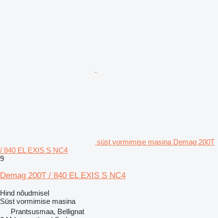
süst vormimise masina Demag 200T
/ 840 EL EXIS S NC4
9
Demag 200T / 840 EL EXIS S NC4
Hind nõudmisel
Süst vormimise masina
Prantsusmaa, Bellignat