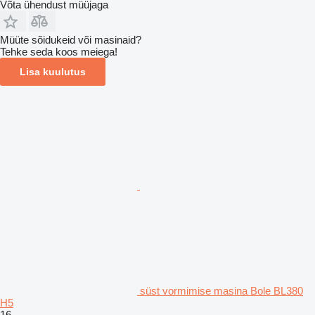
Võta ühendust müüjaga
Müüte sõidukeid või masinaid?
Tehke seda koos meiega!
Lisa kuulutus
süst vormimise masina Bole BL380
H5
16