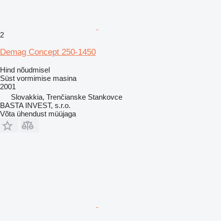
2
Demag Concept 250-1450
Hind nõudmisel
Süst vormimise masina
2001
Slovakkia, Trenčianske Stankovce
BASTA INVEST, s.r.o.
Võta ühendust müüjaga