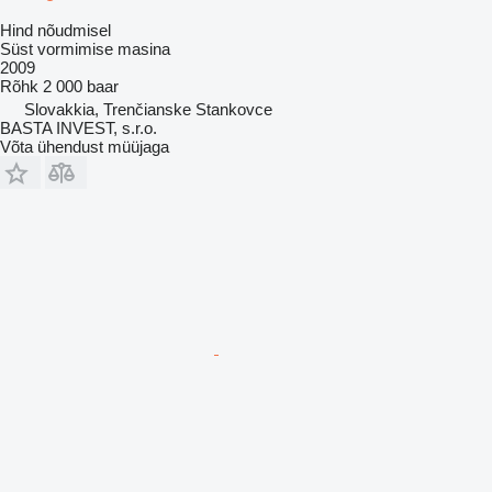
Hind nõudmisel
Süst vormimise masina
2009
Rõhk
2 000 baar
Slovakkia, Trenčianske Stankovce
BASTA INVEST, s.r.o.
Võta ühendust müüjaga