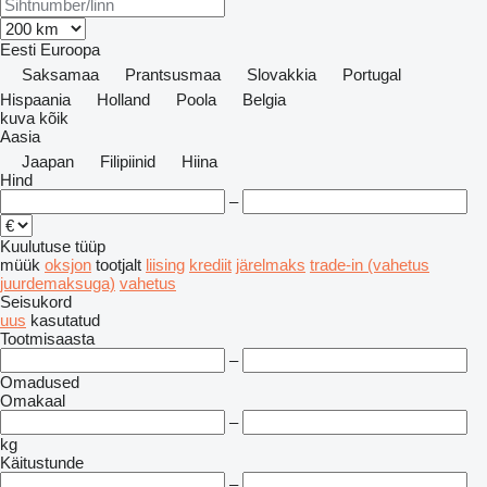
Eesti
Euroopa
Saksamaa
Prantsusmaa
Slovakkia
Portugal
Hispaania
Holland
Poola
Belgia
kuva kõik
Aasia
Jaapan
Filipiinid
Hiina
Hind
–
Kuulutuse tüüp
müük
oksjon
tootjalt
liising
krediit
järelmaks
trade-in (vahetus
juurdemaksuga)
vahetus
Seisukord
uus
kasutatud
Tootmisaasta
–
Omadused
Omakaal
–
kg
Käitustunde
–