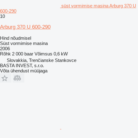
süst vormimise masina Arburg 370 U
600-290
10
Arburg 370 U 600-290
Hind nõudmisel
Süst vormimise masina
2006
Rõhk
2 000 baar
Võimsus
0,6 kW
Slovakkia, Trenčianske Stankovce
BASTA INVEST, s.r.o.
Võta ühendust müüjaga