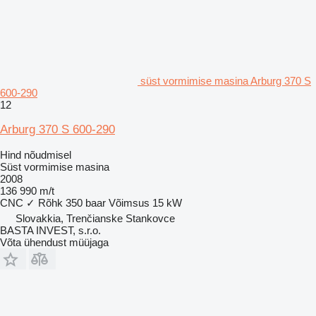
süst vormimise masina Arburg 370 S
600-290
12
Arburg 370 S 600-290
Hind nõudmisel
Süst vormimise masina
2008
136 990 m/t
CNC
✓
Rõhk
350 baar
Võimsus
15 kW
Slovakkia, Trenčianske Stankovce
BASTA INVEST, s.r.o.
Võta ühendust müüjaga