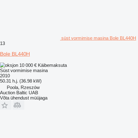
süst vormimise masina Bole BL440H
13
Bole BL440H
10 000 €
Käibemaksuta
Süst vormimise masina
2010
50.31 h.j. (36.98 kW)
Poola, Rzeszów
Auction Baltic UAB
Võta ühendust müüjaga