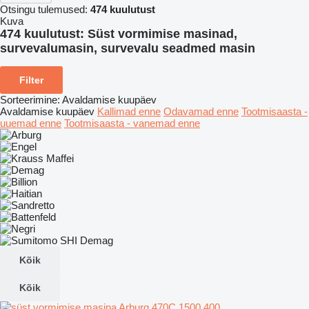
Otsingu tulemused:
474 kuulutust
Kuva
474 kuulutust:
Süst vormimise masinad,
survevalumasin, survevalu seadmed masin
Filter
Sorteerimine
:
Avaldamise kuupäev
Avaldamise kuupäev
Kallimad enne
Odavamad enne
Tootmisaasta -
uuemad enne
Tootmisaasta - vanemad enne
Kõik
Kõik