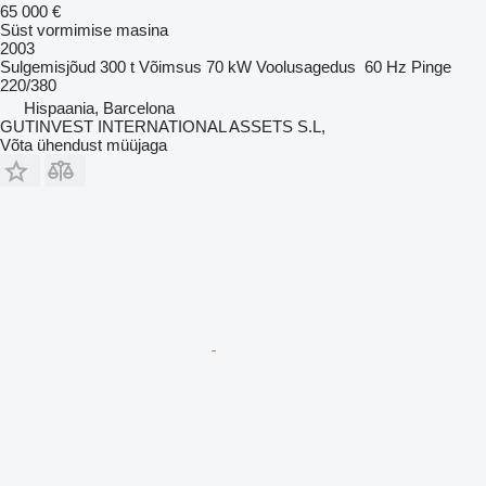
65 000 €
Süst vormimise masina
2003
Sulgemisjõud
300 t
Võimsus
70 kW
Voolusagedus
60 Hz
Pinge
220/380
Hispaania, Barcelona
GUTINVEST INTERNATIONAL ASSETS S.L,
Võta ühendust müüjaga