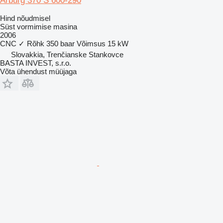
Arburg 370 S 600-290
Hind nõudmisel
Süst vormimise masina
2006
CNC
✓
Rõhk
350 baar
Võimsus
15 kW
Slovakkia, Trenčianske Stankovce
BASTA INVEST, s.r.o.
Võta ühendust müüjaga