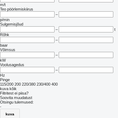
m/t
Teo pöörlemiskiirus
–
p/min
Sulgemisjõud
–
t
Rõhk
–
baar
Võimsus
–
kW
Voolusagedus
–
Hz
Pinge
115/200
200
220/380
230/400
400
kuva kõik
Filtritest ei piisa?
Soovita muudatust
Otsingu tulemused:
-
kuva