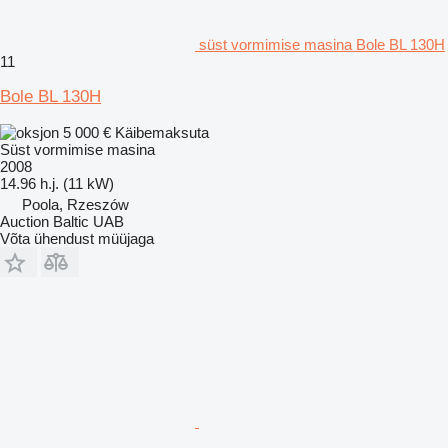
süst vormimise masina Bole BL 130H
11
Bole BL 130H
5 000 €
Käibemaksuta
Süst vormimise masina
2008
14.96 h.j. (11 kW)
Poola, Rzeszów
Auction Baltic UAB
Võta ühendust müüjaga