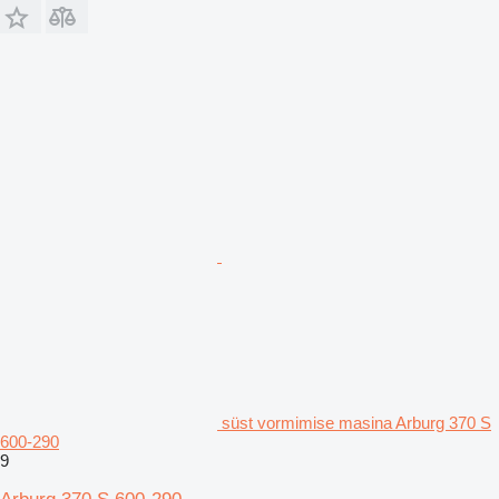
süst vormimise masina Arburg 370 S
600-290
9