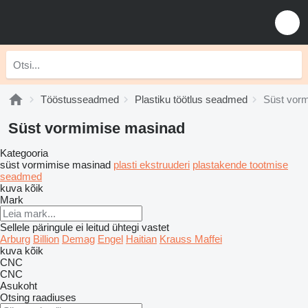
Tööstusseadmed
Plastiku töötlus seadmed
Süst vor
Süst vormimise masinad
Kategooria
süst vormimise masinad
plasti ekstruuderi
plastakende tootmise
seadmed
kuva kõik
Mark
Sellele päringule ei leitud ühtegi vastet
Arburg
Billion
Demag
Engel
Haitian
Krauss Maffei
kuva kõik
CNC
CNC
Asukoht
Otsing raadiuses