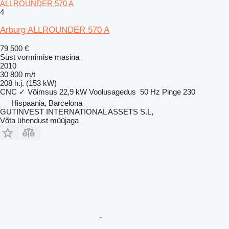
ALLROUNDER 570 A
4
Arburg ALLROUNDER 570 A
79 500 €
Süst vormimise masina
2010
30 800 m/t
208 h.j. (153 kW)
CNC
✓
Võimsus
22,9 kW
Voolusagedus
50 Hz
Pinge
230
Hispaania, Barcelona
GUTINVEST INTERNATIONAL ASSETS S.L,
Võta ühendust müüjaga