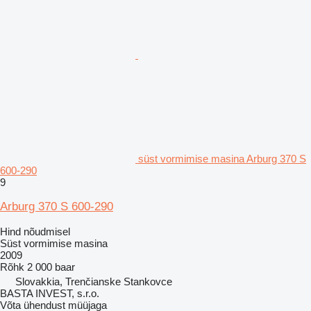
süst vormimise masina Arburg 370 S
600-290
9
Arburg 370 S 600-290
Hind nõudmisel
Süst vormimise masina
2009
Rõhk
2 000 baar
Slovakkia, Trenčianske Stankovce
BASTA INVEST, s.r.o.
Võta ühendust müüjaga