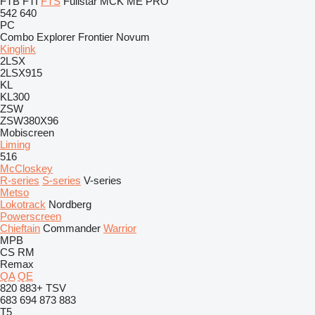
FTB
FTI
FTS
Fullstar
MCK
ME
PRO
542
640
PC
Combo
Explorer
Frontier
Novum
Kinglink
2LSX
2LSX915
KL
KL300
ZSW
ZSW380X96
Mobiscreen
Liming
516
McCloskey
R-series
S-series
V-series
Metso
Lokotrack
Nordberg
Powerscreen
Chieftain
Commander
Warrior
MPB
CS
RM
Remax
QA
QE
820
883+
TSV
683
694
873
883
T5