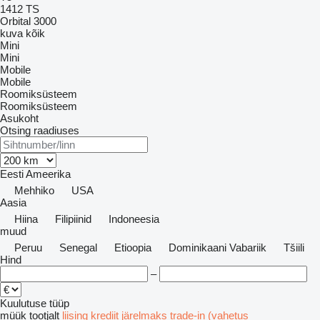
1412
TS
Orbital 3000
kuva kõik
Mini
Mini
Mobile
Mobile
Roomiksüsteem
Roomiksüsteem
Asukoht
Otsing raadiuses
Eesti
Ameerika
Mehhiko
USA
Aasia
Hiina
Filipiinid
Indoneesia
muud
Peruu
Senegal
Etioopia
Dominikaani Vabariik
Tšiili
Hind
–
Kuulutuse tüüp
müük
tootjalt
liising
krediit
järelmaks
trade-in (vahetus