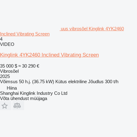
uus vibrosõel Kinglink 4YK2460
Inclined Vibrating Screen
4
VIDEO
Kinglink 4YK2460 Inclined Vibrating Screen
35 000 $
≈ 30 290 €
Vibrosõel
2025
Võimsus
50 h.j. (36.75 kW)
Kütus
elektriline
Jõudlus
300 t/h
Hiina
Shanghai Kinglink Industry Co Ltd
Võta ühendust müüjaga