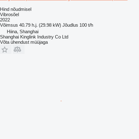
Hind nõudmisel
Vibrosõel
2022
Võimsus
40.79 h.j. (29.98 kW)
Jõudlus
100 t/h
Hiina, Shanghai
Shanghai Kinglink Industry Co Ltd
Võta ühendust müüjaga