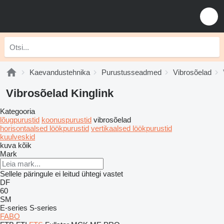
Kaevandustehnika
Purustusseadmed
Vibrosõelad
Vibrosõelad Kinglink
Kategooria
lõugpurustid
koonuspurustid
vibrosõelad
horisontaalsed löökpurustid
vertikaalsed löökpurustid
kuulveskid
kuva kõik
Mark
Sellele päringule ei leitud ühtegi vastet
DF
60
SM
E-series
S-series
FABO