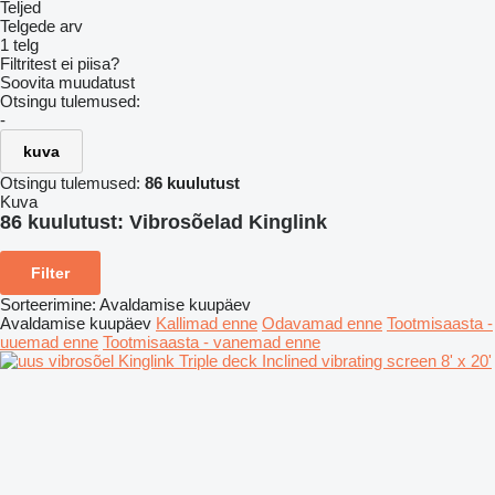
Teljed
Telgede arv
1 telg
Filtritest ei piisa?
Soovita muudatust
Otsingu tulemused:
-
kuva
Otsingu tulemused:
86 kuulutust
Kuva
86 kuulutust:
Vibrosõelad Kinglink
Filter
Sorteerimine
:
Avaldamise kuupäev
Avaldamise kuupäev
Kallimad enne
Odavamad enne
Tootmisaasta -
uuemad enne
Tootmisaasta - vanemad enne