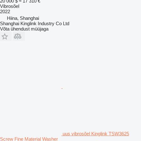
20 000 $
≈ 17 310 €
Vibrosõel
2022
Hiina, Shanghai
Shanghai Kinglink Industry Co Ltd
Võta ühendust müüjaga
uus vibrosõel Kinglink TSW3625
Screw Fine Material Washer