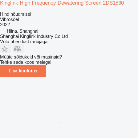
Kinglink High Frequency Dewatering Screen 2DS1530
Hind nõudmisel
Vibrosõel
2022
Hiina, Shanghai
Shanghai Kinglink Industry Co Ltd
Võta ühendust müüjaga
Müüte sõidukeid või masinaid?
Tehke seda koos meiega!
Lisa kuulutus