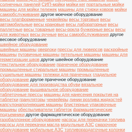
солнечных панелей
СИП-мойки
мойки кег
портальные мойки
машины для мойки тележек
машины для стирки ковров
мойки
самообслуживания
другое моечное оборудование
весы платформенные
чеквейеры
весы торговые
весы
автомобильные
весы крановые
весы лабораторные
весы
паллетные
весы товарные
весы-рокла
бункерные весы
весы
для животных
весы ручные
весы самообслуживания
другое
весовое оборудование
швейное оборудование
швейные машины
оверлоки
прессы для люверсов
раскройные
машины
пуговичные машины
петельные машины
машины для
герметизации швов
другое швейное оборудование
текстильное оборудование
прачечное оборудование
промышленные стиральные машины
промышленные
сушильные машины
тележки для прачечных
гладильное
оборудование
другое прачечное оборудование
оборудование для производства обуви
вязальное
оборудование
вышивальное оборудование
таблеточные прессы
машины для нанесения покрытия на
таблетки
грануляторы
чеквейеры
линии розлива жидкостей
капсулонаполняющие машины
блистерные упаковочные
машины
обеспыливатели таблеток
фармацевтические
подъемники
другое фармацевтическое оборудование
газобаллонное оборудование
насосы для перекачки топлива
насосы для перекачки масла
модульные АЗС
смазочное
оборудование
мобильные АЗС
топливораздаточные колонки