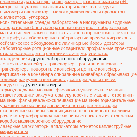
влагомеры
даталоггеры
спектрометры
газоанализаторы
pH-
метры
кондуктометры
анализаторы качества воздуха
шумомеры
анализаторы молока
диафаноскопы
ареометры
анализаторы углерода
испытательные стенды
лабораторные инструменты
водяные
лабораторные бани
лабораторные печи
весы лабораторные
магнитные мешалки
термостаты лабораторные
гомогенизаторы
центрифуги лабораторные
лабораторные прессы
микроскопы
сейсмическое оборудование
ламинарные боксы
дозаторы
лабораторные
ротационные испарители
профильные проекторы
столы лабораторные
счетчики семян
медицинские
холодильники
другое лабораторное оборудование
ленточные конвейеры
транспортеры
рольганги
шнековые
транспортеры
поворотные конвейеры
цепные конвейеры
вертикальные конвейера
спиральные конвейера
сбрасывающие
тележки
вакуумные конвейеры
дозаторы для сыпучих
продуктов
другие конвейеры
термоусадочные машины
фасовочно-упаковочные машины
этикетировщики
вакууматоры
укупорочные машины
стреппинг-
машины
фальцевально-склеивающие машины
горизонтальные
упаковочные машины
запайщики лотков
паллетайзеры
фасовочные машины
заклейщики коробов
клипсаторы
линии
розлива
термоформовочные машины
станки для изготовления
коробок
маркировочное оборудование
лазерные маркираторы
аппликаторы этикеток
каплеструйные
маркираторы
обандероливатели
прессы пакетировочные
наполнители