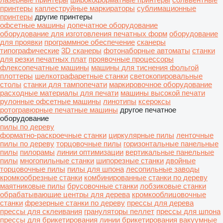
принтеры
каплеструйные маркираторы
сублимационные
принтеры
другие принтеры
офсетные машины
допечатное оборудование
оборудование для изготовления печатных форм
оборудование
для проявки
программное обеспечение
сканеры
типографические
3D сканеры
фотонаборные автоматы
станки
для резки печатных плат
проявочные процессоры
флексопечатные машины
машины для тиснения фольгой
плоттеры
шелкотрафаретные станки
светокопировальные
столы
станки для тампопечати
маркировочное оборудование
расходные материалы для печати
машины высокой печати
рулонные офсетные машины
линотипы
ксероксы
ротогравюрные печатные машины
другое печатное
оборудование
пилы по дереву
форматно-раскроечные станки
циркулярные пилы
ленточные
пилы по дереву
торцовочные пилы
горизонтальные панельные
пилы
пилорамы
линии оптимизации
вертикальные панельные
пилы
многопильные станки
шипорезные станки
двойные
торцовочные пилы
пилы для шпона
лесопильные заводы
кромкообрезные станки
комбинированные станки по дереву
маятниковые пилы
брусовочные станки
лобзиковые станки
обрабатывающие центры для дерева
кромкооблицовочные
станки
фрезерные станки по дереву
прессы для дерева
прессы для склеивания
грануляторы пеллет
прессы для шпона
прессы для брикетирования
линии брикетирования
вакуумные