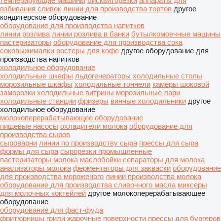
темперирующие машины
бисквиторезки
аппараты для
взбивания сливок
линии для производства тортов
другое
кондитерское оборудование
оборудование для производства напитков
линии розлива
линии розлива в банки
бутылкомоечные машины
пастеризаторы
оборудование для производства сока
соковыжималки
ростеры для кофе
другое оборудование для
производства напитков
холодильное оборудование
холодильные шкафы
льдогенераторы
холодильные столы
морозильные шкафы
холодильные тоннели
камеры шоковой
заморозки
холодильные витрины
морозильные лари
холодильные станции
фризеры
винные холодильники
другое
холодильное оборудование
молокоперерабатывающее оборудование
пищевые насосы
охладители молока
оборудование для
производства сыров
сыроварни
линии по производству сыра
прессы для сыра
формы для сыра
сырорезки промышленные
пастеризаторы молока
маслобойки
сепараторы для молока
анализаторы молока
ферментаторы для закваски
оборудование
для производства мороженого
линии производства молока
оборудование для производства сливочного масла
миксеры
для молочных коктейлей
другое молокоперерабатывающее
оборудование
оборудование для фаст-фуда
фритюрницы
грили
жарочные поверхности
прессы для бургеров