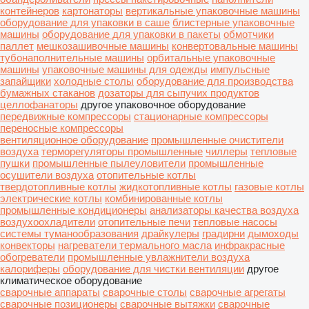
контейнеров
картонаторы
вертикальные упаковочные машины
оборудование для упаковки в саше
блистерные упаковочные
машины
оборудование для упаковки в пакеты
обмотчики
паллет
мешкозашивочные машины
конвертовальные машины
тубонаполнительные машины
орбитальные упаковочные
машины
упаковочные машины для одежды
импульсные
запайщики
холодные столы
оборудование для производства
бумажных стаканов
дозаторы для сыпучих продуктов
целлофанаторы
другое упаковочное оборудование
передвижные компрессоры
стационарные компрессоры
переносные компрессоры
вентиляционное оборудование
промышленные очистители
воздуха
терморегуляторы промышленные
чиллеры
тепловые
пушки
промышленные пылеуловители
промышленные
осушители воздуха
отопительные котлы
твердотопливные котлы
жидкотопливные котлы
газовые котлы
электрические котлы
комбинированные котлы
промышленные кондиционеры
анализаторы качества воздуха
воздухоохладители
отопительные печи
тепловые насосы
системы туманообразования
драйкулеры
градирни
дымоходы
конвекторы
нагреватели термального масла
инфракрасные
обогреватели
промышленные увлажнители воздуха
калориферы
оборудование для чистки вентиляции
другое
климатическое оборудование
сварочные аппараты
сварочные столы
сварочные агрегаты
сварочные позиционеры
сварочные вытяжки
сварочные