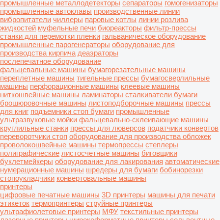
промышленные металлодетекторы
сепараторы
гомогенизаторы
промышленные автоклавы
производственные линии
вибропитатели
чиллеры
паровые котлы
линии розлива
жидкостей
муфельные печи
биореакторы
фильтр-прессы
станки для перемотки пленки
гальваническое оборудование
промышленные парогенераторы
оборудование для
производства кирпича
деаэраторы
послепечатное оборудование
фальцевальные машины
бумагорезательные машины
переплетные машины
тигельные прессы
бумагосверлильные
машины
перфорационные машины
клеевые машины
ниткошвейные машины
ламинаторы
сталкиватели бумаги
брошюровочные машины
листоподборочные машины
прессы
для книг
подъемники стоп бумаги
промышленные
ультразвуковые мойки
фальцевально-склеивающие машины
круглильные станки
прессы для люверсов
податчики конвертов
переворотчики стоп
оборудование для производства обложек
проволокошвейные машины
термопрессы
степлеры
полиграфические
листосчетные машины
биговщики
буклетмейкеры
оборудование для лакирования
автоматические
нумерационные машины
шредеры для бумаги
бобинорезки
стопоукладчики
конвертовальные машины
принтеры
цифровые печатные машины
3D принтеры
машины для печати
этикеток
термопринтеры
струйные принтеры
ультрафиолетовые принтеры
МФУ
текстильные принтеры
лазерные принтеры
широкоформатные принтеры
сольвентные