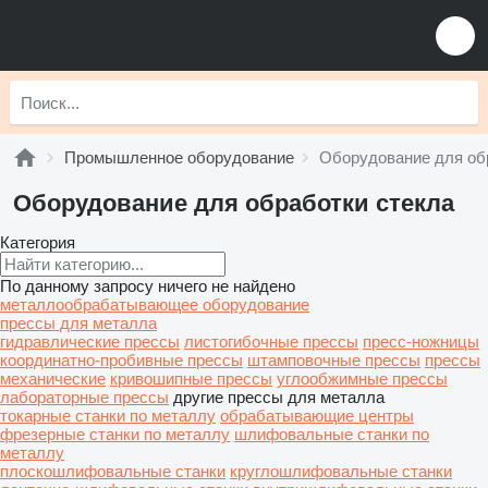
Промышленное оборудование
Оборудование для об
Оборудование для обработки стекла
Категория
По данному запросу ничего не найдено
металлообрабатывающее оборудование
прессы для металла
гидравлические прессы
листогибочные прессы
пресс-ножницы
координатно-пробивные прессы
штамповочные прессы
прессы
механические
кривошипные прессы
углообжимные прессы
лабораторные прессы
другие прессы для металла
токарные станки по металлу
обрабатывающие центры
фрезерные станки по металлу
шлифовальные станки по
металлу
плоскошлифовальные станки
круглошлифовальные станки