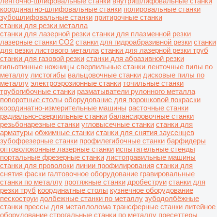
ленточно-шлифовальные станки
внутришлифовальные станки
координатно-шлифовальные станки
полировальные станки
зубошлифовальные станки
притирочные станки
станки для резки металла
станки для лазерной резки
станки для плазменной резки
лазерные станки CO2
станки для гидроабразивной резки
станки
для резки листового металла
станки для лазерной резки труб
станки для газовой резки
станки для абразивной резки
гильотинные ножницы
сверлильные станки
ленточные пилы по
металлу
листогибы
вальцовочные станки
дисковые пилы по
металлу
электроэрозионные станки
точильные станки
трубогибочные станки
разматыватели рулонного металла
поворотные столы
оборудование для порошковой покраски
координатно-измерительные машины
расточные станки
радиально-сверлильные станки
балансировочные станки
резьбонарезные станки
угловысечные станки
станки для
арматуры
обжимные станки
станки для снятия заусенцев
зубофрезерные станки
профилегибочные станки
барфидеры
оптоволоконные лазерные станки
испытательные стенды
портальные фрезерные станки
листоправильные машины
станки для проволоки
линии профилирования
станки для
снятия фаски
галтовочное оборудование
гравировальные
станки по металлу
протяжные станки
дробеструи
станки для
резки труб
координатные столы
кузнечное оборудование
пескоструи
долбежные станки по металлу
зубодолбёжные
станки
прессы для металлолома
трансферные станки
литейное
оборудование
строгальные станки по металлу
пресеттеры