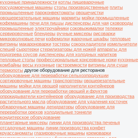
кухонные принадлежности
котлы пищеварочные
посудомоечные машины
столы производственные
плиты
промышленные
пароконвектоматы
овощечистки
овощерезательные машины
мармиты
мойки промышленные
кофемашины
печи для пиццы
диспенсеры для чая
сковороды
промышленные
электрочайники
соковыжималки
тележки
сервировочные
блендеры
ручные миксеры
рисоварки
микроволновые печи
кофемолки
жарочные шкафы
тепловые
витрины
макароноварки
тостеры
сокоохладители
измельчители
специй
сыротерки
стерилизаторы для ножей
аппараты для
подогрева соусов
диспенсеры для холодных напитков
тепловые столы
профессиональные консервные ножи
кухонные
комбайны
весы кухонные
гастроемкости
витрины для суши
термопоты
другое оборудование для ресторанов
оборудование для переработки сельхозпродукции
сортировочные машины
транспортеры
овощерезательные
машины
мойки для овощей
наполнители контейнеров
оборудование для переработки овощей и фруктов
опрокидыватели контейнеров
оборудование для производства
растительного масла
оборудование для удаления косточек
обжарочные машины
дегидраторы
оборудование для
переработки орехов
холодильные тоннели
кондитерское оборудование
планетарные миксеры
линии для производства печенья
отсадочные машины
линии производства конфет
круассаноматы
глазировочные машины
кремоварки