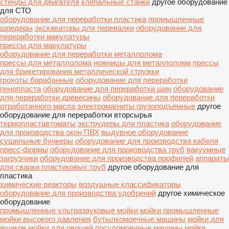
стенды для двигателя
клепальные станки
другое оборудование
для СТО
оборудование для переработки пластика
промышленные
шредеры
экскаваторы для перевалки
оборудование для
переработки макулатуры
прессы для макулатуры
оборудование для переработки металлолома
прессы для металлолома
ножницы для металлолома
прессы
для брикетирования металлической стружки
грохоты барабанные
оборудование для переработки
пенопласта
оборудование для переработки шин
оборудование
для переработки древесины
оборудование для переработки
отработанного масла
электромагниты грузоподъемные
другое
оборудование для переработки вторсырья
термопластавтоматы
экструдеры для пластика
оборудование
для производства окон ПВХ
выдувное оборудование
сушильные бункеры
оборудование для производства кабеля
пресс-формы
оборудование для производства труб
вакуумные
загрузчики
оборудование для производства профилей
аппараты
для сварки пластиковых труб
другое оборудование для
пластика
химические реакторы
воздушные классификаторы
оборудование для производства удобрений
другое химическое
оборудование
промышленные ультразвуковые мойки
мойки промышленные
мойки высокого давления
бутылкомоечные машины
мойки для
ящиков
мойки для овощей
посудомоечные машины
мойки