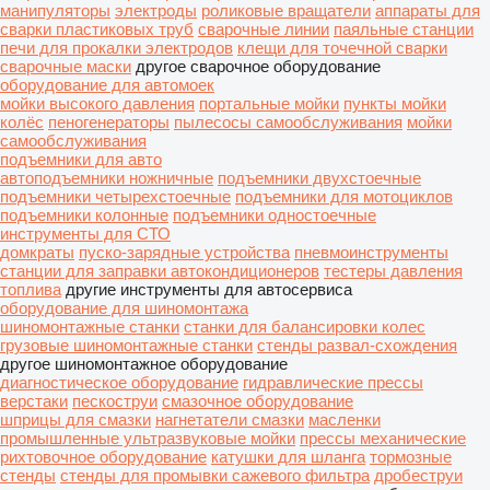
манипуляторы
электроды
роликовые вращатели
аппараты для
сварки пластиковых труб
сварочные линии
паяльные станции
печи для прокалки электродов
клещи для точечной сварки
сварочные маски
другое сварочное оборудование
оборудование для автомоек
мойки высокого давления
портальные мойки
пункты мойки
колёс
пеногенераторы
пылесосы самообслуживания
мойки
самообслуживания
подъемники для авто
автоподъемники ножничные
подъемники двухстоечные
подъемники четырехстоечные
подъемники для мотоциклов
подъемники колонные
подъемники одностоечные
инструменты для СТО
домкраты
пуско-зарядные устройства
пневмоинструменты
станции для заправки автокондиционеров
тестеры давления
топлива
другие инструменты для автосервиса
оборудование для шиномонтажа
шиномонтажные станки
станки для балансировки колес
грузовые шиномонтажные станки
стенды развал-схождения
другое шиномонтажное оборудование
диагностическое оборудование
гидравлические прессы
верстаки
пескоструи
смазочное оборудование
шприцы для смазки
нагнетатели смазки
масленки
промышленные ультразвуковые мойки
прессы механические
рихтовочное оборудование
катушки для шланга
тормозные
стенды
стенды для промывки сажевого фильтра
дробеструи