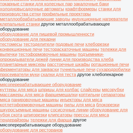
токарные станки для колесных пар
закалочные баки
холодновысадочные автоматы
крафтформеры
станки для
производства сетки
профильные проекторы
металлообрабатывающие заводы
индукционные нагреватели
клепальные станки
другое металлообрабатывающее
оборудование
оборудование для пищевой промышленности
оборудование для пекарни
тестомесы
тестоделители
подовые печи
хлеборезки
конвекционные печи
тестораскаточные машины
тележки для
выпечки
тестоформовочные машины
подъемники-
опрокидыватели дежей
линии для производства хлеба
планетарные миксеры
расстоечные шкафы
ротационные печи
ферментаторы для закваски
туннельные печи
сухародробилки
просеиватели муки
скалки для теста
другое хлебопекарное
оборудование
мясоперерабатывающее оборудование
куттеры для мяса
шприцы для колбас
слайсеры
мясорубки
массажеры для мяса
фаршемешалки
коптильни
сепараторы
мяса
панировочные машины
инъекторы для мяса
котлетоформовочные машины
пилы для мяса
блокорезки
шкуросъемные машины
сосисочные линии
оборудование для
убоя скота
шпигорезки
клипсаторы
прессы для мяса
тендерайзеры
тележки для фарша
другое
мясоперерабатывающее оборудование
оборудование для ресторанов