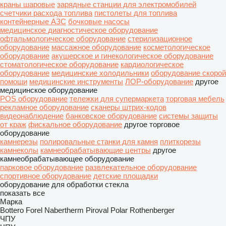
краны шаровые
зарядные станции для электромобилей
счетчики расхода топлива
пистолеты для топлива
контейнерные АЗС
бочковые насосы
медицинское диагностическое оборудование
офтальмологическое оборудование
стерилизационное
оборудование
массажное оборудование
косметологическое
оборудование
акушерское и гинекологическое оборудование
стоматологическое оборудование
кардиологическое
оборудование
медицинские холодильники
оборудование скорой
помощи
медицинские инструменты
ЛОР-оборудование
другое
медицинское оборудование
POS оборудование
тележки для супермаркета
торговая мебель
рекламное оборудование
сканеры штрих-кодов
видеонаблюдение
банковское оборудование
системы защиты
от краж
фискальное оборудование
другое торговое
оборудование
камнерезы
полировальные станки для камня
плиткорезы
камнеколы
камнеобрабатывающие центры
другое
камнеобрабатывающее оборудование
парковое оборудование
развлекательное оборудование
спортивное оборудование
детские площадки
оборудование для обработки стекла
показать все
Марка
Bottero
Forel
Nabertherm
Piroval
Polar
Rothenberger
ЧПУ