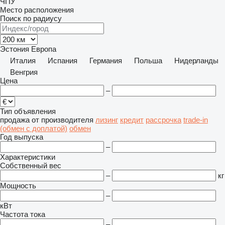
ЧПУ
Место расположения
Поиск по радиусу
Эстония
Европа
Италия
Испания
Германия
Польша
Нидерланды
Венгрия
Цена
–
Тип объявления
продажа
от производителя
лизинг
кредит
рассрочка
trade-in
(обмен с доплатой)
обмен
Год выпуска
–
Характеристики
Собственный вес
–
кг
Мощность
–
кВт
Частота тока
–