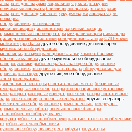
аппараты для шаурмы
вафельницы
грили для курей
пончиковые аппараты
блинницы
аппараты для хот-догов
аппараты для сладкой ваты
кукурузоварки
аппараты для
попкорна
оборудование для пивоварен
мини-пивоварни
дистилляторы
варочный порядок
промышленные парогенераторы
микро-пивоварни
пивзаводы
цилиндро-конические танки
холодильные станции
СИП-мойки
мойки кег
форфасы
другое оборудование для пивоварен
мукомольное оборудование
мельницы для муки
вальцовые станки
камнеотборники
обоечные машины
другое мукомольное оборудование
санпропускники
рыбоперерабатывающее оборудование
оборудование для производства сахара
оборудование для
производства круп
другое пищевое оборудование
электрогенераторы
дизельные генераторы
осветительные мачты
бензиновые
генераторы
газовые генераторы
когенерационные установки
генераторы тракторные
инверторные генераторы
портативные
зарядные станции
солнечные генераторы
другие генераторы
смесительное оборудование
промышленные резервуары
промышленные роботы
промышленные фильтры
теплообменное оборудование
кожухотрубные теплообменники
пластинчатые теплообменники
скребковые теплообменники
сушильное оборудование
центрифуги
грануляторы