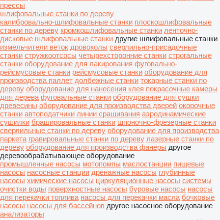
прессы
шлифовальные станки по дереву
калибровально-шлифовальные станки
плоскошлифовальные
станки по дереву
кромкошлифовальные станки
ленточно-
дисковые шлифовальные станки
другие шлифовальные станки
измельчители веток
дровоколы
сверлильно-присадочные
станки
стружкоотсосы
четырехсторонние станки
строгальные
станки
оборудование для лакирования
фуговально-
рейсмусовые станки
рейсмусовые станки
оборудование для
производства паллет
долбежные станки
токарные станки по
дереву
оборудование для нанесения клея
покрасочные камеры
для дерева
фуговальные станки
оборудование для сушки
древесины
оборудование для производства дверей
окорочные
станки
автоподатчики
линии сращивания
аэродинамические
сушилки
брашировальные станки
шпоночно-фрезерные станки
сверлильные станки по дереву
оборудование для производства
паркета
гравировальные станки по дереву
лазерные станки по
дереву
оборудование для производства фанеры
другое
деревообрабатывающее оборудование
промышленные насосы
мотопомпы
маслостанции
пищевые
насосы
насосные станции
дренажные насосы
глубинные
насосы
химические насосы
циркуляционные насосы
системы
очистки воды
поверхностные насосы
буровые насосы
насосы
для перекачки топлива
насосы для перекачки масла
бочковые
насосы
насосы для бассейнов
другое насосное оборудование
анализаторы