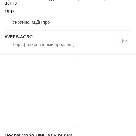
центр
1997
Украина, м.Дніпро
AVERS-AGRO
Deckel Maho DMU 80P hi-dyn