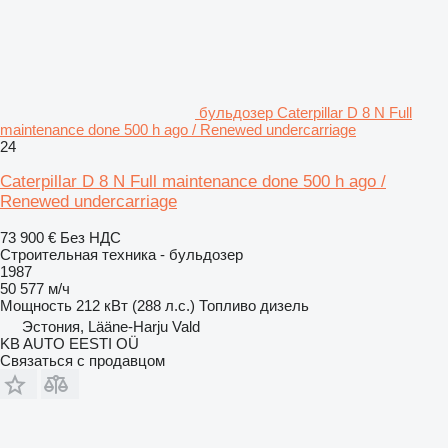
бульдозер Caterpillar D 8 N Full
maintenance done 500 h ago / Renewed undercarriage
24
Caterpillar D 8 N Full maintenance done 500 h ago /
Renewed undercarriage
73 900 €
Без НДС
Строительная техника - бульдозер
1987
50 577 м/ч
Мощность
212 кВт (288 л.с.)
Топливо
дизель
Эстония, Lääne-Harju Vald
KB AUTO EESTI OÜ
Связаться с продавцом