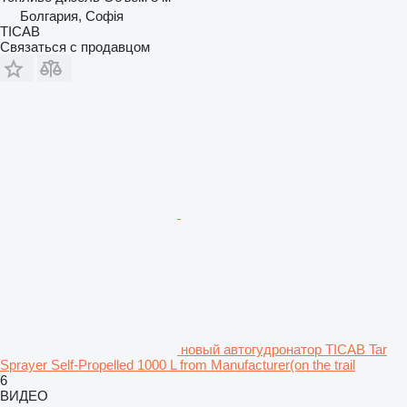
Болгария, Софія
ТІСАВ
Связаться с продавцом
новый автогудронатор TICAB Tar
Sprayer Self-Propelled 1000 L from Manufacturer(on the trail
6
ВИДЕО