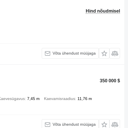
Hind nõudmisel
Võta ühendust müüjaga
350 000 $
Kaevesügavus
7,45 m
Kaevamisraadius
11,76 m
Võta ühendust müüjaga