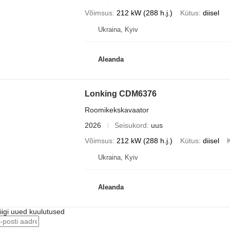
Võimsus
212 kW (288 h.j.)
Kütus
diisel
Ukraina, Kyiv
Aleanda
Lonking CDM6376
Roomikekskavaator
2026
Seisukord
uus
Võimsus
212 kW (288 h.j.)
Kütus
diisel
Ukraina, Kyiv
Aleanda
riigi uued kuulutused