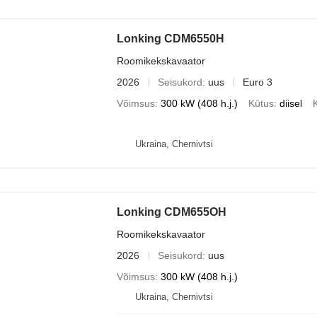
Lonking CDM6550H
Roomikekskavaator
2026
Seisukord
uus
Euro 3
Võimsus
300 kW (408 h.j.)
Kütus
diisel
Ukraina, Chernivtsi
Lonking CDM655OH
Roomikekskavaator
2026
Seisukord
uus
Võimsus
300 kW (408 h.j.)
Ukraina, Chernivtsi