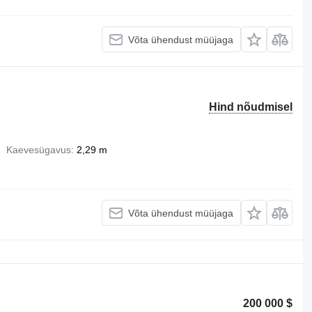
Võta ühendust müüjaga
Hind nõudmisel
Kaevesügavus
2,29 m
Võta ühendust müüjaga
200 000 $