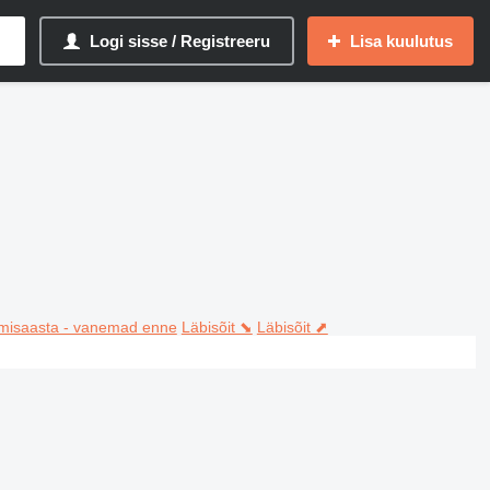
Logi sisse / Registreeru
Lisa kuulutus
misaasta - vanemad enne
Läbisõit ⬊
Läbisõit ⬈