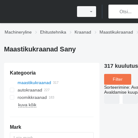
Machineryline
Ehitustehnika
Kraanad
Maastikukraanad
Maastikukraanad Sany
317 kuulutus
Kategooria
Filter
maastikukraanad
Sorteerimine
:
Ava
autokraanad
Avaldamise kuup
roomikkraanad
kuva kõik
Mark