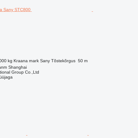
000 kg
Kraana mark
Sany
Tõstekõrgus
50 m
uanm Shanghai
tional Group Co.,Ltd
üüjaga