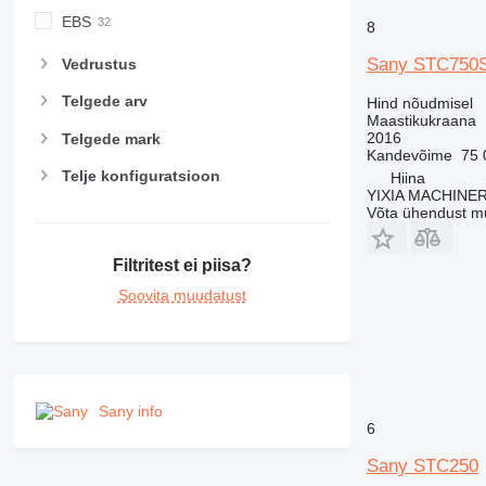
EBS
8
Sany STC750
Vedrustus
Telgede arv
Hind nõudmisel
Maastikukraana
2016
Telgede mark
Kandevõime
75 
Telje konfiguratsioon
Hiina
YIXIA MACHINE
Võta ühendust m
Filtritest ei piisa?
Soovita muudatust
Sany info
6
Sany STC250