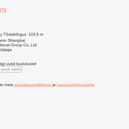
0T8
y
Tõstekõrgus
103,5 m
uanm Shanghai
tional Group Co.,Ltd
üüjaga
riigi uued kuulutused
ute meie
privaatsuspoliitikaga
ja
kasutustingimustega
.