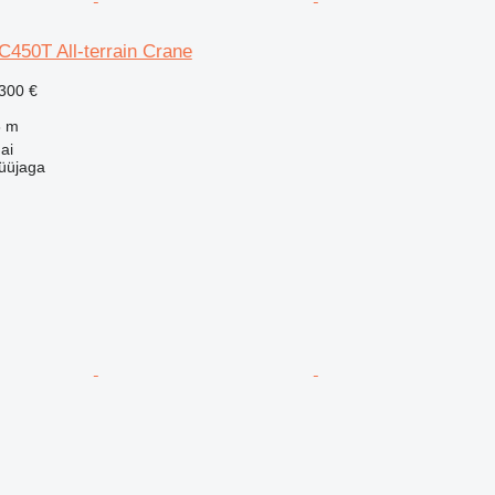
450T All-terrain Crane
300 €
8 m
ai
üüjaga