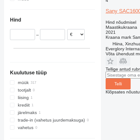
4
Saksamaa
Araabia Ühendemiraadid
Ukraina
Sany SAC160
Belgia
Brasiilia
Hind
Hind nõudmisel
Maastikukraana
2021
–
Kraana mark
San
Hiina, Xinzh
Everglory Interna
Võta ühendust m
Tellige antud rub
Kuulutuse tüüp
müük
Telli
tootjalt
Klõpsates nõust
liising
krediit
järelmaks
trade-in (vahetus juurdemaksuga)
vahetus