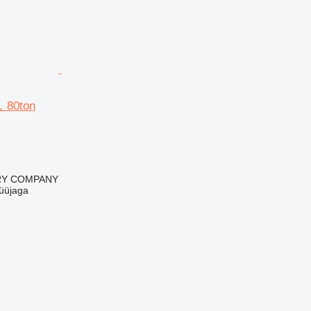
，80ton
RY COMPANY
üüjaga