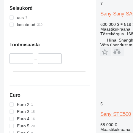
7
Seisukord
Sany Sany SAC
uus
600 000 $
≈ 519 
kasutatud
Maastikukraana
Tõstekõrgus
16
Hiina, Shangh
Tootmisaasta
Võta ühendust m
–
Euro
5
Euro 2
Euro 3
Sany STC500
Euro 4
58 000 €
Euro 5
Maastikukraana
Euro 6