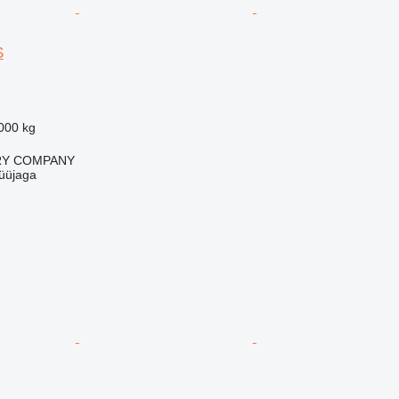
S
000 kg
RY COMPANY
üüjaga