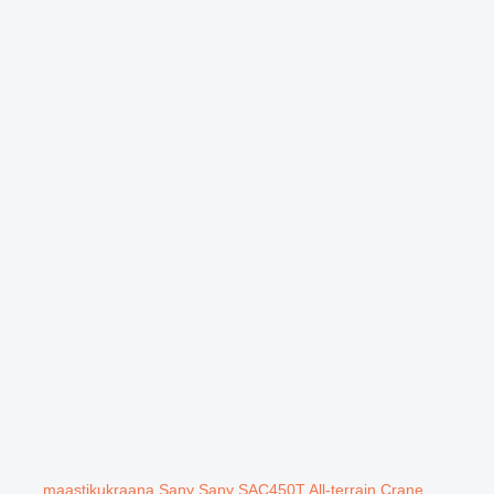
maastikukraana Sany Sany SAC450T All-terrain Crane