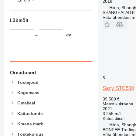
2018
Hiina, Shangh
SHANGHAI AITE
Võta ühendust m
Läbisõit
–
km
Omadused
5
Tõstejõud
Sany STC500
Kogumass
39 500 €
Omakaal
Maastikukraana
2021
Käitustunde
3 255 m/t
Kütus
diisel
Kraana mark
Hiina, Shangh
BONFEE Trading 
Tõstekõrgus
Võta ühendust m