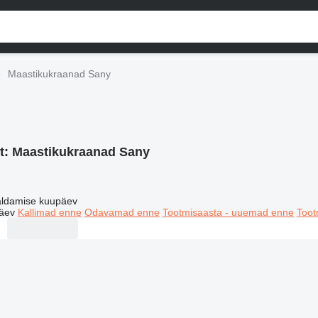
Maastikukraanad Sany
t:
Maastikukraanad Sany
ldamise kuupäev
äev
Kallimad enne
Odavamad enne
Tootmisaasta - uuemad enne
Toot