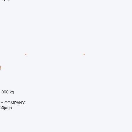
0
 000 kg
RY COMPANY
üüjaga