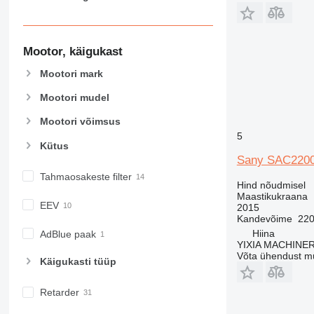
Mootor, käigukast
Mootori mark
Mootori mudel
Mootori võimsus
5
Kütus
Sany SAC220
Tahmaosakeste filter
Hind nõudmisel
Maastikukraana
EEV
2015
Kandevõime
220
Hiina
AdBlue paak
YIXIA MACHINE
Võta ühendust m
Käigukasti tüüp
Retarder