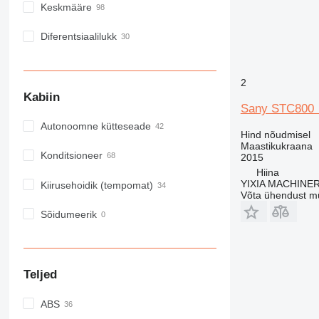
Keskmääre
Diferentsiaalilukk
2
Kabiin
Sany STC800
Autonoomne kütteseade
Hind nõudmisel
Maastikukraana
Konditsioneer
2015
Hiina
YIXIA MACHINE
Kiirusehoidik (tempomat)
Võta ühendust m
Sõidumeerik
Teljed
ABS