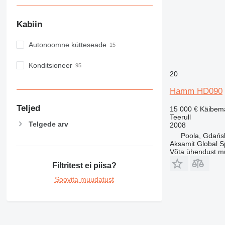
Kabiin
Autonoomne kütteseade
Konditsioneer
20
Hamm HD090
Teljed
15 000 €
Käibem
Teerull
Telgede arv
2008
Poola, Gdańs
Aksamit Global Sp
Võta ühendust m
Filtritest ei piisa?
Soovita muudatust