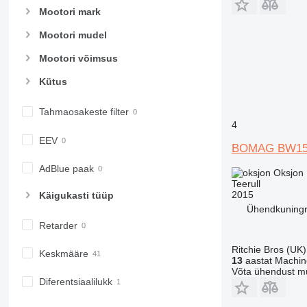
Mootori mark
Mootori mudel
Mootori võimsus
Kütus
Tahmaosakeste filter
4
EEV
BOMAG BW15
AdBlue paak
Oksjon
Teerull
2015
Käigukasti tüüp
Ühendkuningri
Retarder
Ritchie Bros (UK)
Keskmääre
13
aastat Machiner
Võta ühendust m
Diferentsiaalilukk