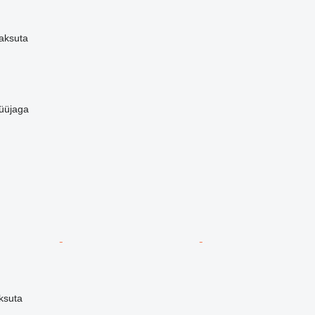
aksuta
üüjaga
ksuta