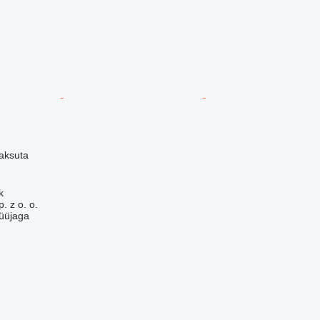
aksuta
k
. z o. o.
üüjaga