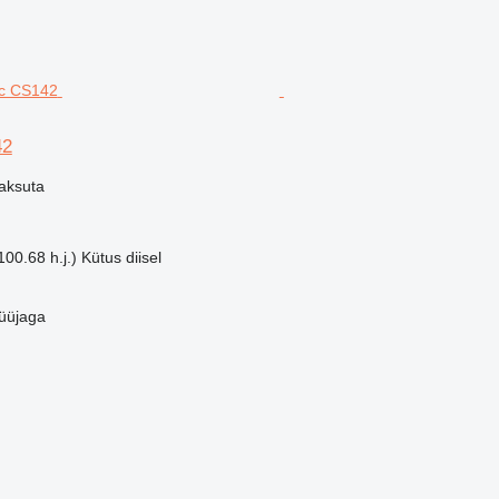
42
aksuta
00.68 h.j.)
Kütus
diisel
üüjaga