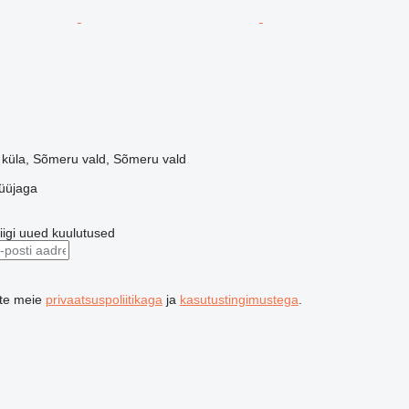
e küla, Sõmeru vald, Sõmeru vald
üüjaga
riigi uued kuulutused
ute meie
privaatsuspoliitikaga
ja
kasutustingimustega
.