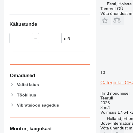
Eesti, Holstre
Tomrent OÜ
Võta ühendust m
Käitustunde
–
m/t
10
Omadused
Caterpillar C
Valtsi laius
Hind nõudmisel
Töökiirus
Teerull
2026
Vibratsioonisagedus
3 m/t
Võimsus
17.64 kW
Holland, Ette
Bove-Internationa
Võta ühendust m
Mootor, käigukast