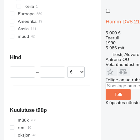
Keila
11
Euroopa
Hamm DV8.21
Ameerika
Holland
Aasia
Poola
Mehhiko
5 000 €
muud
Saksamaa
USA
Hiina
Teerull
1990
Rumeenia
Araabia Ühendemiraadid
Ukraina
5 986 m/t
Itaalia
Türgi
Brasiilia
Eesti, Aluver
Hind
Leedu
Malaisia
Kamerun
Antrena OU
Võta ühendust m
Ungari
India
Lõuna-Aafrika Vabariik
–
Ühendkuningriik
Iisrael
Uruguai
Tellige antud rub
kuva kõik
Vietnam
Sierra Leone
Moldova
Telli
Klõpsates nõust
Kuulutuse tüüp
müük
rent
oksjon