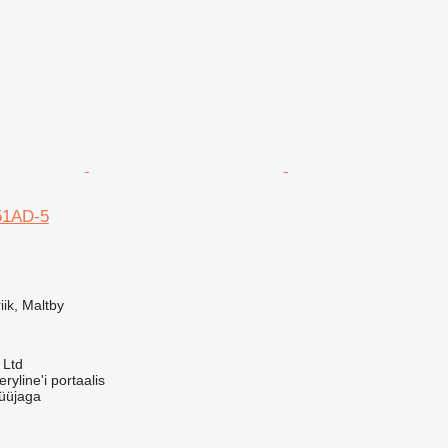
1AD-5
ik, Maltby
 Ltd
yline'i portaalis
üüjaga