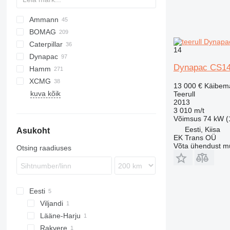
Ammann
BOMAG
AP
Caterpillar
AV
BW
DTV
CK
450
14
Dynapac
DTV
W-series
434
Dynapac CS1
Hamm
CB
CA
XCMG
CD
CC
3518
DD
CT
SW
VH
W
DD
RD
AW
13 000 €
Käibem
kuva kõik
CS
CG
DV
SD
VMT
VSH
SD
XD
ZL
Teerull
2013
GC
CS
H-series
XS
3 010 m/t
HC
YZ
Võimsus
74 kW (1
Eesti, Kiisa
Asukoht
HD
EK Trans OÜ
HW
Võta ühendust m
Otsing raadiuses
HX
Eesti
Viljandi
Lääne-Harju
Rakvere