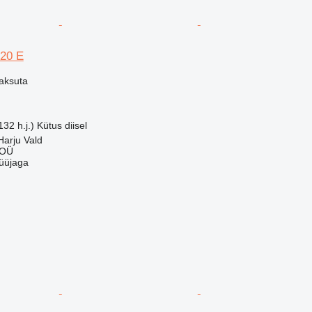
20 E
aksuta
32 h.j.)
Kütus
diisel
Harju Vald
 OÜ
üüjaga