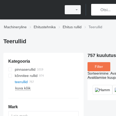
Machineryline
Ehitustehnika
Ehitus rullid
Teerullid
Teerullid
757 kuulutus
Kategooria
Filter
pinnaserullid
Sorteerimine
:
Ava
kõnnitee rullid
Avaldamise kuup
teerullid
kuva kõik
Mark