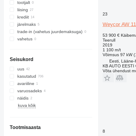
tootjalt
liising
23
krediit
Weycor AW 11
järelmaks
trade-in (vahetus juurdemaksuga)
53 900 €
Käibem
vahetus
Teerull
2019
1 100 m/t
Võimsus
97 kW (1
Seisukord
Eesti, Lääne-
KB AUTO EESTI
uus
Võta ühendust m
kasutatud
avariiline
varuosadeks
näidis
kuva kõik
Tootmisaasta
8