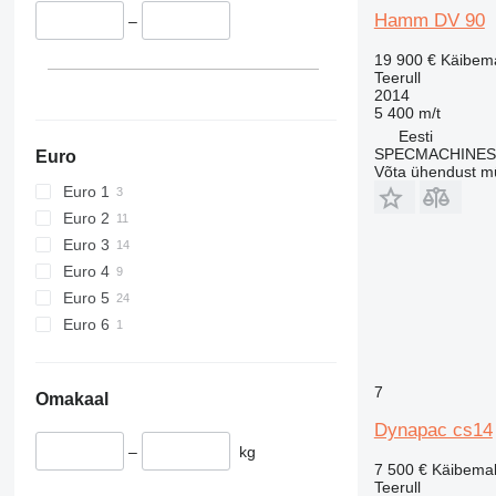
Hamm DV 90
–
19 900 €
Käibem
Teerull
2014
5 400 m/t
Eesti
SPECMACHINES
Euro
Võta ühendust m
Euro 1
Euro 2
Euro 3
Euro 4
Euro 5
Euro 6
7
Omakaal
Dynapac cs14
–
kg
7 500 €
Käibema
Teerull