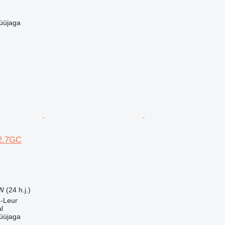
üüjaga
B2.7GC
 (24 h.j.)
n-Leur
l
üüjaga