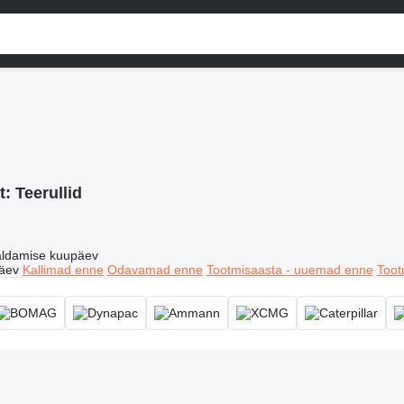
t:
Teerullid
ldamise kuupäev
äev
Kallimad enne
Odavamad enne
Tootmisaasta - uuemad enne
Toot