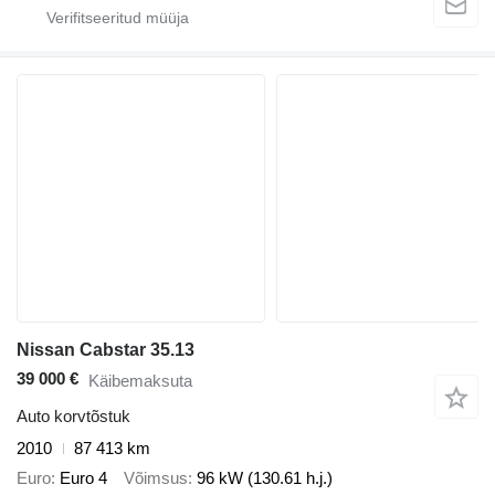
Nissan Cabstar 35.13
39 000 €
Käibemaksuta
Auto korvtõstuk
2010
87 413 km
Euro
Euro 4
Võimsus
96 kW (130.61 h.j.)