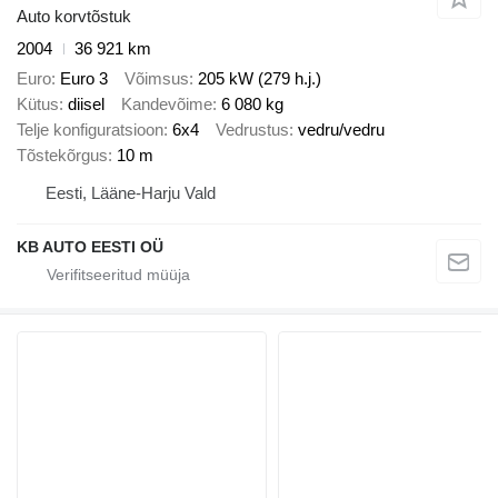
Auto korvtõstuk
2004
36 921 km
Euro
Euro 3
Võimsus
205 kW (279 h.j.)
Kütus
diisel
Kandevõime
6 080 kg
Telje konfiguratsioon
6x4
Vedrustus
vedru/vedru
Tõstekõrgus
10 m
Eesti, Lääne-Harju Vald
KB AUTO EESTI OÜ