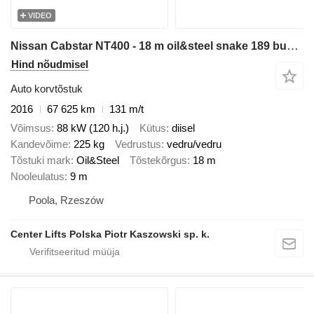
VIDEO
Nissan Cabstar NT400 - 18 m oil&steel snake 189 bucket truck boom lift
Hind nõudmisel
Auto korvtõstuk
2016
67 625 km
131 m/t
Võimsus
88 kW (120 h.j.)
Kütus
diisel
Kandevõime
225 kg
Vedrustus
vedru/vedru
Tõstuki mark
Oil&Steel
Tõstekõrgus
18 m
Nooleulatus
9 m
Poola, Rzeszów
Center Lifts Polska Piotr Kaszowski sp. k.