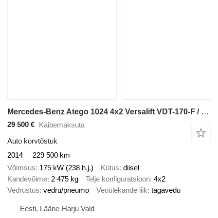
Mercedes-Benz Atego 1024 4x2 Versalift VDT-170-F / 2029 hours / working height
29 500 €
Käibemaksuta
Auto korvtõstuk
2014
229 500 km
Võimsus
175 kW (238 h.j.)
Kütus
diisel
Kandevõime
2 475 kg
Telje konfiguratsioon
4x2
Vedrustus
vedru/pneumo
Veoülekande liik
tagavedu
Eesti, Lääne-Harju Vald