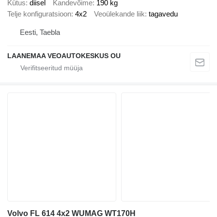
Kütus
diisel
Kandevõime
190 kg
Telje konfiguratsioon
4x2
Veoülekande liik
tagavedu
Eesti, Taebla
LAANEMAA VEOAUTOKESKUS OU
Volvo FL 614 4x2 WUMAG WT170H