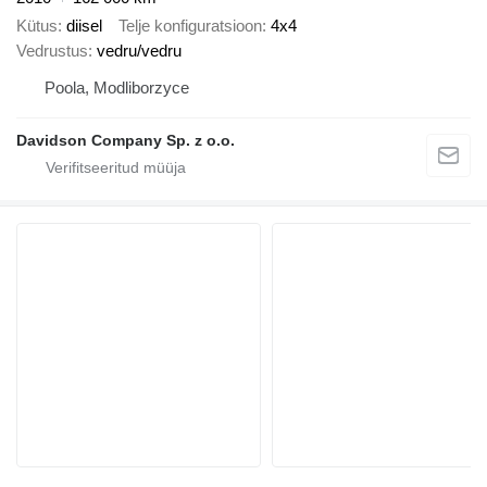
Kütus
diisel
Telje konfiguratsioon
4x4
Vedrustus
vedru/vedru
Poola, Modliborzyce
Davidson Company Sp. z o.o.