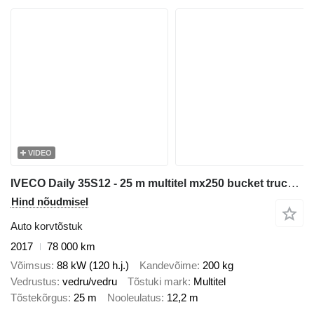
VIDEO
IVECO Daily 35S12 - 25 m multitel mx250 bucket truck boom lift
Hind nõudmisel
Auto korvtõstuk
2017
78 000 km
Võimsus
88 kW (120 h.j.)
Kandevõime
200 kg
Vedrustus
vedru/vedru
Tõstuki mark
Multitel
Tõstekõrgus
25 m
Nooleulatus
12,2 m