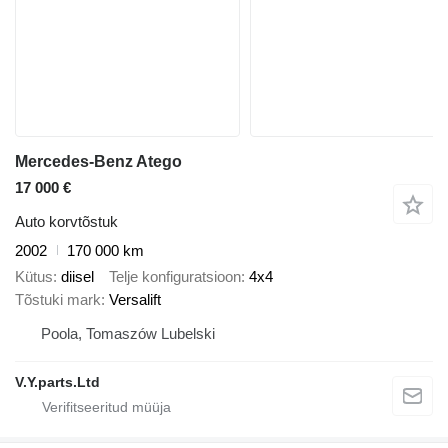
Mercedes-Benz Atego
17 000 €
Auto korvtõstuk
2002
170 000 km
Kütus
diisel
Telje konfiguratsioon
4x4
Tõstuki mark
Versalift
Poola, Tomaszów Lubelski
V.Y.parts.Ltd