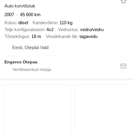
Auto korvtõstuk
2007
45 600 km
Kütus
diisel
Kandevõime
110 kg
Telje konfiguratsioon
4x2
Vedrustus
vedru/vedru
Tõstekõrgus
18 m
Veoülekande liik
tagavedu
Eesti, Otepää Vald
Engeros Otepaa