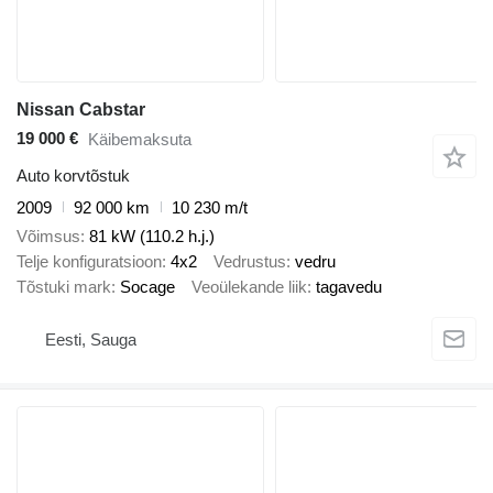
Nissan Cabstar
19 000 €
Käibemaksuta
Auto korvtõstuk
2009
92 000 km
10 230 m/t
Võimsus
81 kW (110.2 h.j.)
Telje konfiguratsioon
4x2
Vedrustus
vedru
Tõstuki mark
Socage
Veoülekande liik
tagavedu
Eesti, Sauga