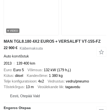
VIDEO
MAN TGL8.180 4X2 EURO5 + VERSALIFT VT-155-FZ
22 900 €
Käibemaksuta
Auto korvtõstuk
2013
139 400 km
Euro
Euro 5
Võimsus
132 kW (179 h.j.)
Kütus
diisel
Kandevõime
1 380 kg
Telje konfiguratsioon
4x2
Vedrustus
vedru/pneumo
Tõstekõrgus
13 m
Veoülekande liik
tagavedu
Eesti, Otepää Vald
Engeros Otepaa