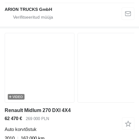
ARION TRUCKS GmbH
VIDEO
Renault Midlum 270 DXI 4X4
62 470 €
269 000 PLN
Auto korvtõstuk
2010
162 000 km