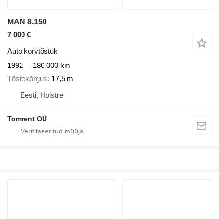
MAN 8.150
7 000 €
Auto korvtõstuk
1992
180 000 km
Tõstekõrgus
17,5 m
Eesti, Holstre
Tomrent OÜ