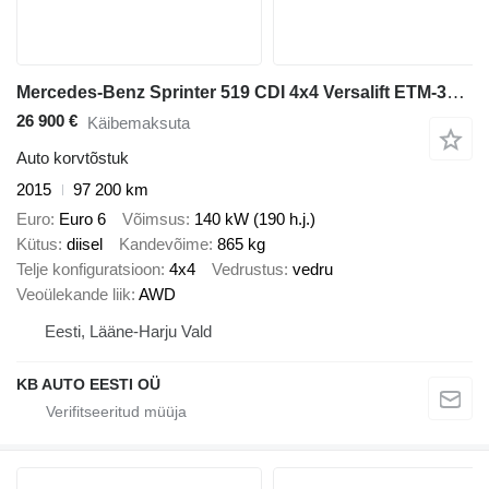
Mercedes-Benz Sprinter 519 CDI 4x4 Versalift ETM-38-145-F
26 900 €
Käibemaksuta
Auto korvtõstuk
2015
97 200 km
Euro
Euro 6
Võimsus
140 kW (190 h.j.)
Kütus
diisel
Kandevõime
865 kg
Telje konfiguratsioon
4x4
Vedrustus
vedru
Veoülekande liik
AWD
Eesti, Lääne-Harju Vald
KB AUTO EESTI OÜ