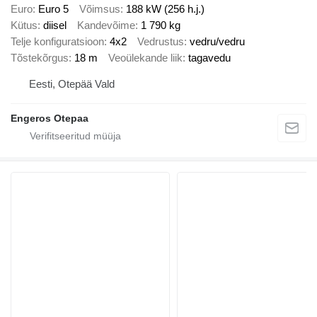
Euro
Euro 5
Võimsus
188 kW (256 h.j.)
Kütus
diisel
Kandevõime
1 790 kg
Telje konfiguratsioon
4x2
Vedrustus
vedru/vedru
Tõstekõrgus
18 m
Veoülekande liik
tagavedu
Eesti, Otepää Vald
Engeros Otepaa