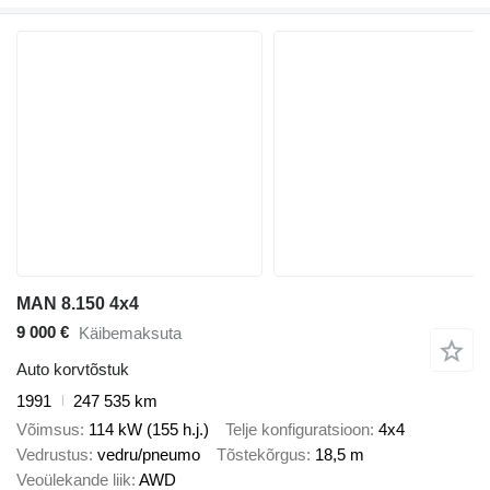
MAN 8.150 4x4
9 000 €
Käibemaksuta
Auto korvtõstuk
1991
247 535 km
Võimsus
114 kW (155 h.j.)
Telje konfiguratsioon
4x4
Vedrustus
vedru/pneumo
Tõstekõrgus
18,5 m
Veoülekande liik
AWD