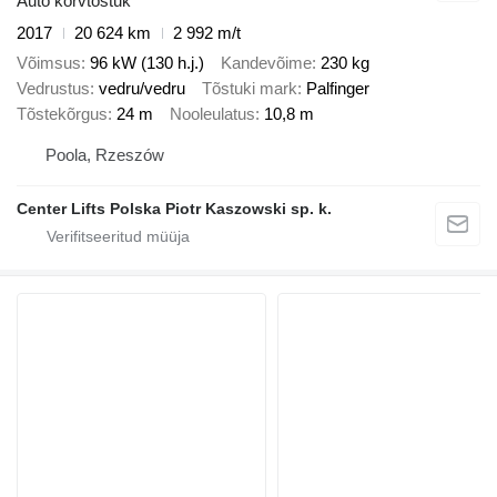
Auto korvtõstuk
2017
20 624 km
2 992 m/t
Võimsus
96 kW (130 h.j.)
Kandevõime
230 kg
Vedrustus
vedru/vedru
Tõstuki mark
Palfinger
Tõstekõrgus
24 m
Nooleulatus
10,8 m
Poola, Rzeszów
Center Lifts Polska Piotr Kaszowski sp. k.