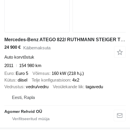
Mercedes-Benz ATEGO 822/ RUTHMANN STEIGER TK145
24 900 €
Käibemaksuta
Auto korvtõstuk
2011
154 980 km
Euro
Euro 5
Võimsus
160 kW (218 h.j.)
Kütus
diisel
Telje konfiguratsioon
4x2
Vedrustus
vedru/vedru
Veoülekande liik
tagavedu
Eesti, Rapla
Agomer Rehvid OÜ