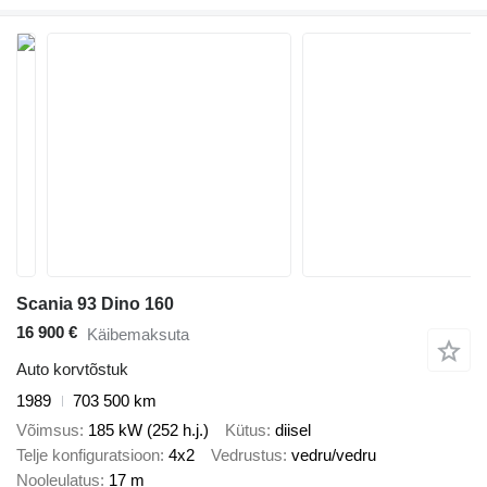
Scania 93 Dino 160
16 900 €
Käibemaksuta
Auto korvtõstuk
1989
703 500 km
Võimsus
185 kW (252 h.j.)
Kütus
diisel
Telje konfiguratsioon
4x2
Vedrustus
vedru/vedru
Nooleulatus
17 m