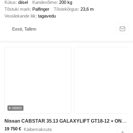
Kütus
diisel
Kandevõime
200 kg
Tõstuki mark
Palfinger
Tõstekõrgus
23,6 m
Veoülekande liik
tagavedu
Eesti, Tallinn
VIDEO
Nissan CABSTAR 35.13 GALAXYLIFT GT18-12 + ONLY 45600KM
19 750 €
Käibemaksuta