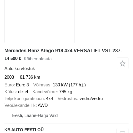
Mercedes-Benz Atego 918 4x4 VERSALIFT VST-237-NF / 13,5 m
14 500 €
Käibemaksuta
Auto korvtõstuk
2003
81 736 km
Euro
Euro 3
Võimsus
130 kW (177 h.j.)
Kütus
diisel
Kandevõime
795 kg
Telje konfiguratsioon
4x4
Vedrustus
vedru/vedru
Veoülekande liik
AWD
Eesti, Lääne-Harju Vald
KB AUTO EESTI OÜ