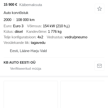
15 900 €
Käibemaksuta
Auto korvtõstuk
2000
108 000 km
Euro
Euro 3
Võimsus
154 kW (210 h.j.)
Kütus
diisel
Kandevõime
1 776 kg
Telje konfiguratsioon
4x2
Vedrustus
vedru/pneumo
Veoülekande liik
tagavedu
Eesti, Lääne-Harju Vald
KB AUTO EESTI OÜ