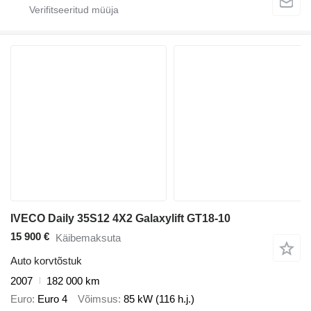
IVECO Daily 35S12 4X2 Galaxylift GT18-10
15 900 €
Käibemaksuta
Auto korvtõstuk
2007
182 000 km
Euro
Euro 4
Võimsus
85 kW (116 h.j.)