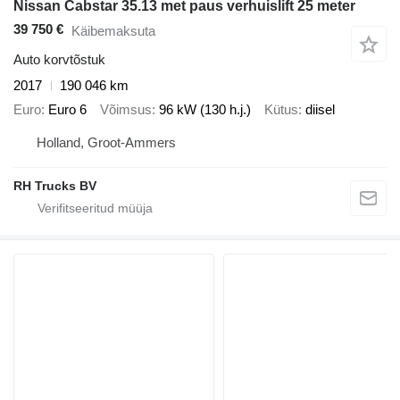
Nissan Cabstar 35.13 met paus verhuislift 25 meter
39 750 €
Käibemaksuta
Auto korvtõstuk
2017
190 046 km
Euro
Euro 6
Võimsus
96 kW (130 h.j.)
Kütus
diisel
Holland, Groot-Ammers
RH Trucks BV