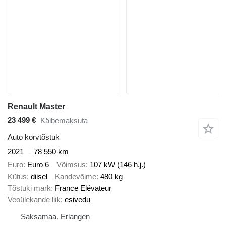
Renault Master
23 499 €
Käibemaksuta
Auto korvtõstuk
2021
78 550 km
Euro
Euro 6
Võimsus
107 kW (146 h.j.)
Kütus
diisel
Kandevõime
480 kg
Tõstuki mark
France Elévateur
Veoülekande liik
esivedu
Saksamaa, Erlangen