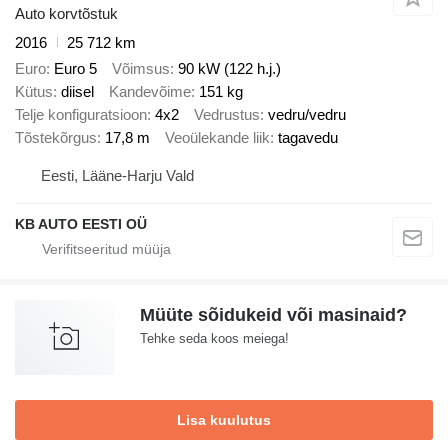
Auto korvtõstuk
2016
25 712 km
Euro
Euro 5
Võimsus
90 kW (122 h.j.)
Kütus
diisel
Kandevõime
151 kg
Telje konfiguratsioon
4x2
Vedrustus
vedru/vedru
Tõstekõrgus
17,8 m
Veoülekande liik
tagavedu
Eesti, Lääne-Harju Vald
KB AUTO EESTI OÜ
Müüte sõidukeid või masinaid?
Tehke seda koos meiega!
Lisa kuulutus