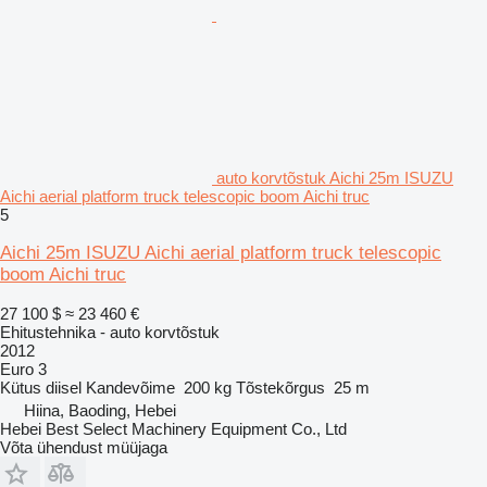
auto korvtõstuk Aichi 25m ISUZU
Aichi aerial platform truck telescopic boom Aichi truc
5
Aichi 25m ISUZU Aichi aerial platform truck telescopic
boom Aichi truc
27 100 $
≈ 23 460 €
Ehitustehnika - auto korvtõstuk
2012
Euro 3
Kütus
diisel
Kandevõime
200 kg
Tõstekõrgus
25 m
Hiina, Baoding, Hebei
Hebei Best Select Machinery Equipment Co., Ltd
Võta ühendust müüjaga