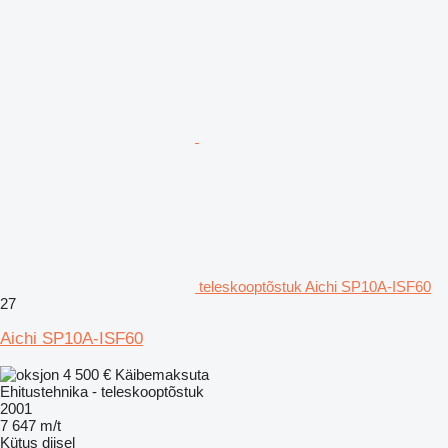
teleskooptõstuk Aichi SP10A-ISF60
27
Aichi SP10A-ISF60
4 500 €
Käibemaksuta
Ehitustehnika - teleskooptõstuk
2001
7 647 m/t
Kütus
diisel