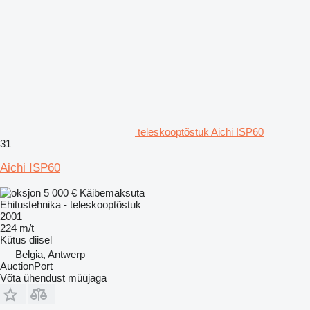
teleskooptõstuk Aichi ISP60
31
Aichi ISP60
5 000 €
Käibemaksuta
Ehitustehnika - teleskooptõstuk
2001
224 m/t
Kütus
diisel
Belgia, Antwerp
AuctionPort
Võta ühendust müüjaga