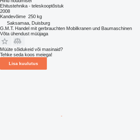
Hind nõudmisel
Ehitustehnika - teleskooptõstuk
2008
Kandevõime
250 kg
Saksamaa, Duisburg
G.M.T. Handel mit gerbrauchten Mobilkranen und Baumaschinen
Võta ühendust müüjaga
Müüte sõidukeid või masinaid?
Tehke seda koos meiega!
Lisa kuulutus