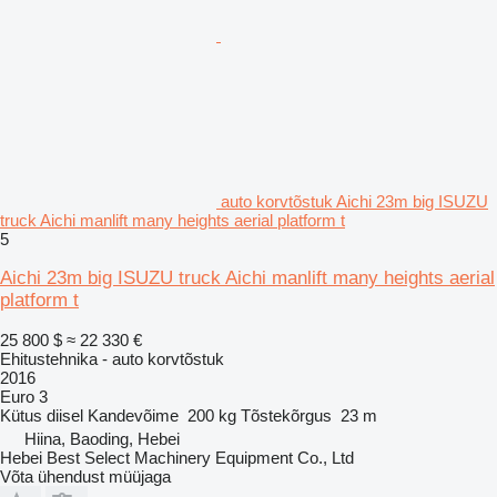
auto korvtõstuk Aichi 23m big ISUZU
truck Aichi manlift many heights aerial platform t
5
Aichi 23m big ISUZU truck Aichi manlift many heights aerial
platform t
25 800 $
≈ 22 330 €
Ehitustehnika - auto korvtõstuk
2016
Euro 3
Kütus
diisel
Kandevõime
200 kg
Tõstekõrgus
23 m
Hiina, Baoding, Hebei
Hebei Best Select Machinery Equipment Co., Ltd
Võta ühendust müüjaga