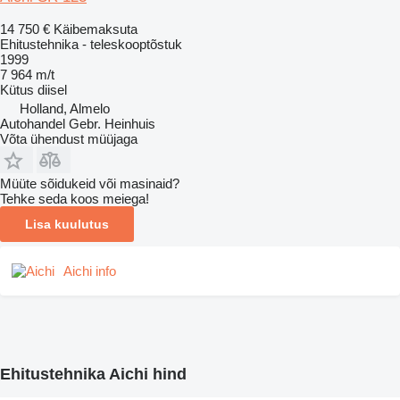
14 750 €
Käibemaksuta
Ehitustehnika - teleskooptõstuk
1999
7 964 m/t
Kütus
diisel
Holland, Almelo
Autohandel Gebr. Heinhuis
Võta ühendust müüjaga
Müüte sõidukeid või masinaid?
Tehke seda koos meiega!
Lisa kuulutus
Aichi info
Ehitustehnika Aichi hind