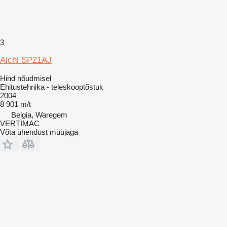
3
Aichi SP21AJ
Hind nõudmisel
Ehitustehnika - teleskooptõstuk
2004
8 901 m/t
Belgia, Waregem
VERTIMAC
Võta ühendust müüjaga