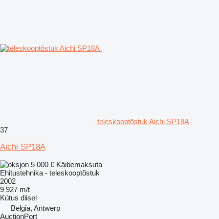
teleskooptõstuk Aichi SP18A
37
Aichi SP18A
5 000 €
Käibemaksuta
Ehitustehnika - teleskooptõstuk
2002
9 927 m/t
Kütus
diisel
Belgia, Antwerp
AuctionPort