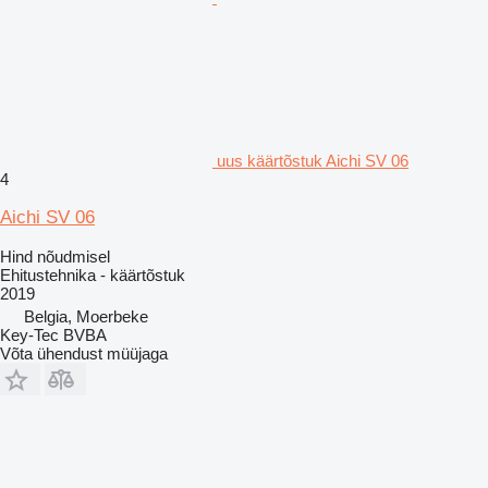
uus käärtõstuk Aichi SV 06
4
Aichi SV 06
Hind nõudmisel
Ehitustehnika - käärtõstuk
2019
Belgia, Moerbeke
Key-Tec BVBA
Võta ühendust müüjaga