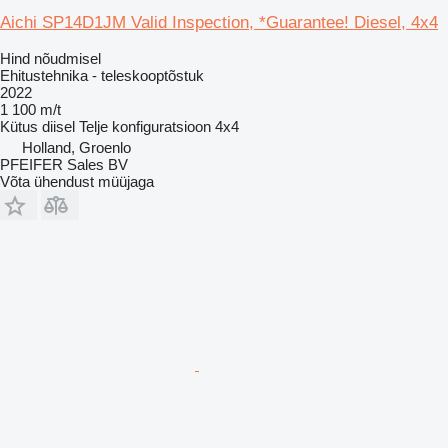
Aichi SP14D1JM Valid Inspection, *Guarantee! Diesel, 4x4
Hind nõudmisel
Ehitustehnika - teleskooptõstuk
2022
1 100 m/t
Kütus
diisel
Telje konfiguratsioon
4x4
Holland, Groenlo
PFEIFER Sales BV
Võta ühendust müüjaga