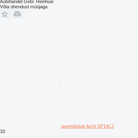
Autohandel Gebr. Heinhuis
Võta ühendust müüjaga
poomtõstuk Aichi SP14CJ
33