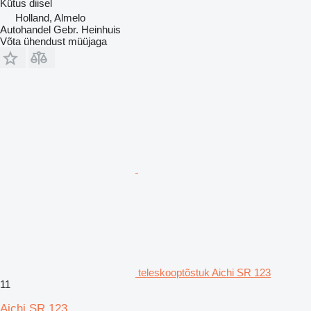
Kütus
diisel
Holland, Almelo
Autohandel Gebr. Heinhuis
Võta ühendust müüjaga
teleskooptõstuk Aichi SR 123
11
Aichi SR 123