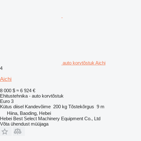
auto korvtõstuk Aichi
4
Aichi
8 000 $
≈ 6 924 €
Ehitustehnika - auto korvtõstuk
Euro 3
Kütus
diisel
Kandevõime
200 kg
Tõstekõrgus
9 m
Hiina, Baoding, Hebei
Hebei Best Select Machinery Equipment Co., Ltd
Võta ühendust müüjaga