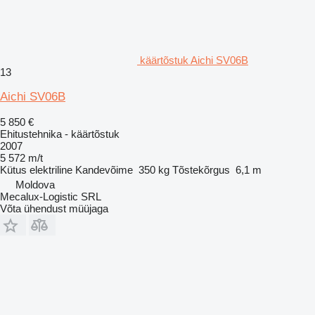
käärtõstuk Aichi SV06B
13
Aichi SV06B
5 850 €
Ehitustehnika - käärtõstuk
2007
5 572 m/t
Kütus
elektriline
Kandevõime
350 kg
Tõstekõrgus
6,1 m
Moldova
Mecalux-Logistic SRL
Võta ühendust müüjaga