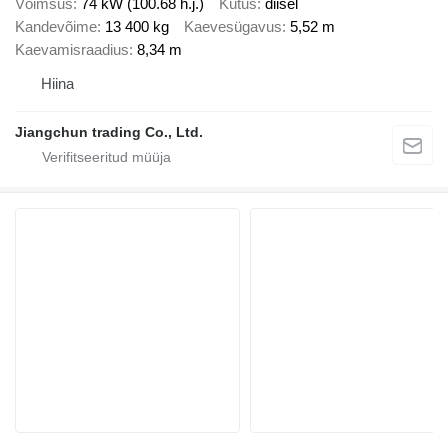
Võimsus
74 kW (100.68 h.j.)
Kütus
diisel
Kandevõime
13 400 kg
Kaevesügavus
5,52 m
Kaevamisraadius
8,34 m
Hiina
Jiangchun trading Co., Ltd.