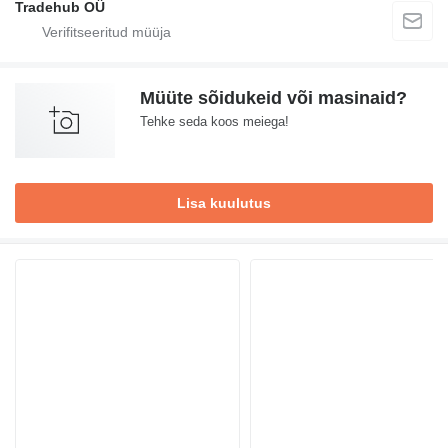
Tradehub OÜ
Müüte sõidukeid või masinaid?
Tehke seda koos meiega!
Lisa kuulutus