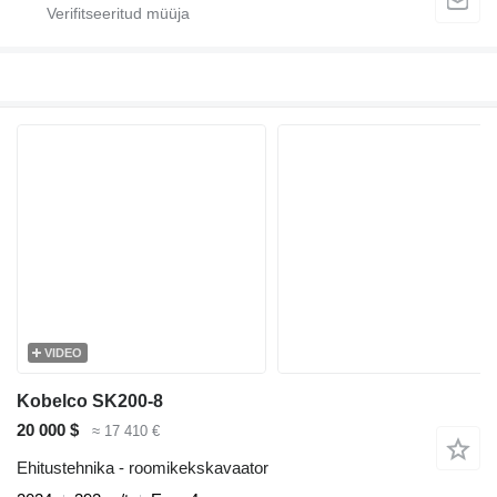
VIDEO
Kobelco SK200-8
20 000 $
≈ 17 410 €
Ehitustehnika - roomikekskavaator