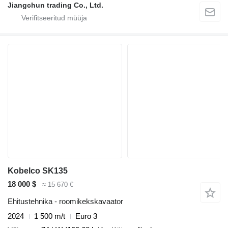
Jiangchun trading Co., Ltd.
Kobelco SK135
18 000 $
≈ 15 670 €
Ehitustehnika - roomikekskavaator
2024
1 500 m/t
Euro 3