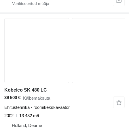
Kobelco SK 480 LC
39 500 €
Käibemaksuta
Ehitustehnika - roomikekskavaator
2002
13 432 m/t
Holland, Deurne