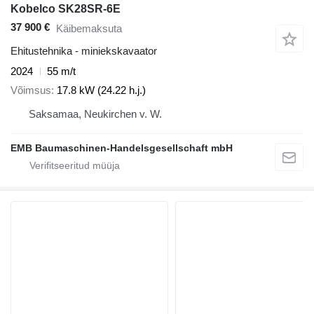
Kobelco SK28SR-6E
37 900 €
Käibemaksuta
Ehitustehnika - miniekskavaator
2024
55 m/t
Võimsus
17.8 kW (24.22 h.j.)
Saksamaa, Neukirchen v. W.
EMB Baumaschinen-Handelsgesellschaft mbH