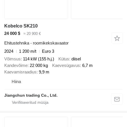
Kobelco SK210
24 000 $
≈ 20 900 €
Ehitustehnika - roomikekskavaator
2024
1 200 m/t
Euro 3
Võimsus
114 kW (155 h.j.)
Kütus
diisel
Kandevõime
22 000 kg
Kaevesügavus
6,7 m
Kaevamisraadius
9,9 m
Hiina
Jiangchun trading Co., Ltd.