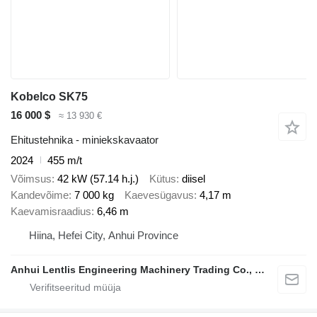
Kobelco SK75
16 000 $
≈ 13 930 €
Ehitustehnika - miniekskavaator
2024
455 m/t
Võimsus
42 kW (57.14 h.j.)
Kütus
diisel
Kandevõime
7 000 kg
Kaevesügavus
4,17 m
Kaevamisraadius
6,46 m
Hiina, Hefei City, Anhui Province
Anhui Lentlis Engineering Machinery Trading Co., Ltd.