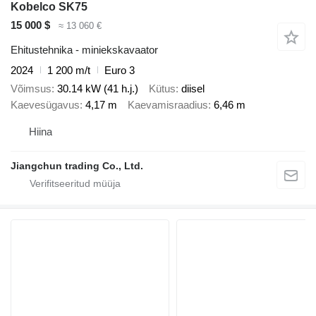
Kobelco SK75
15 000 $
≈ 13 060 €
Ehitustehnika - miniekskavaator
2024
1 200 m/t
Euro 3
Võimsus
30.14 kW (41 h.j.)
Kütus
diisel
Kaevesügavus
4,17 m
Kaevamisraadius
6,46 m
Hiina
Jiangchun trading Co., Ltd.