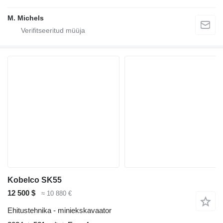
M. Michels
Kobelco SK55
12 500 $
≈ 10 880 €
Ehitustehnika - miniekskavaator