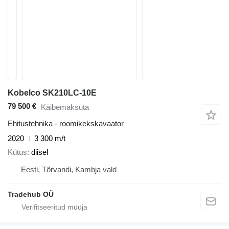
Kobelco SK210LC-10E
79 500 €
Käibemaksuta
Ehitustehnika - roomikekskavaator
2020
3 300 m/t
Kütus
diisel
Eesti, Tõrvandi, Kambja vald
Tradehub OÜ