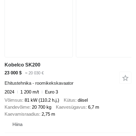
Kobelco SK200
23 000 $
≈ 20 030 €
Ehitustehnika - roomikekskavaator
2024
1 200 m/t
Euro 3
Võimsus
81 kW (110.2 h.j.)
Kütus
diisel
Kandevõime
20 700 kg
Kaevesügavus
6,7 m
Kaevamisraadius
2,75 m
Hiina