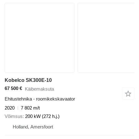
Kobelco SK300E-10
67 500 €
Käibemaksuta
Ehitustehnika - roomikekskavaator
2020
7 802 m/t
Võimsus
200 kW (272 h.j.)
Holland, Amersfoort