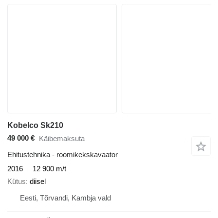
Kobelco Sk210
49 000 €
Käibemaksuta
Ehitustehnika - roomikekskavaator
2016
12 900 m/t
Kütus
diisel
Eesti, Tõrvandi, Kambja vald