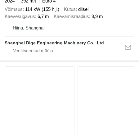
2024
392 m/t
Euro 4
Võimsus
114 kW (155 h.j.)
Kütus
diisel
Kaevesügavus
6,7 m
Kaevamisraadius
9,9 m
Hiina, Shanghai
Shanghai Dige Engineering Machinery Co., Ltd