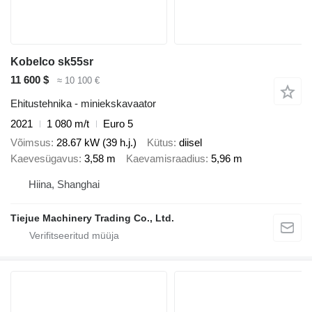
Kobelco sk55sr
11 600 $
≈ 10 100 €
Ehitustehnika - miniekskavaator
2021
1 080 m/t
Euro 5
Võimsus
28.67 kW (39 h.j.)
Kütus
diisel
Kaevesügavus
3,58 m
Kaevamisraadius
5,96 m
Hiina, Shanghai
Tiejue Machinery Trading Co., Ltd.