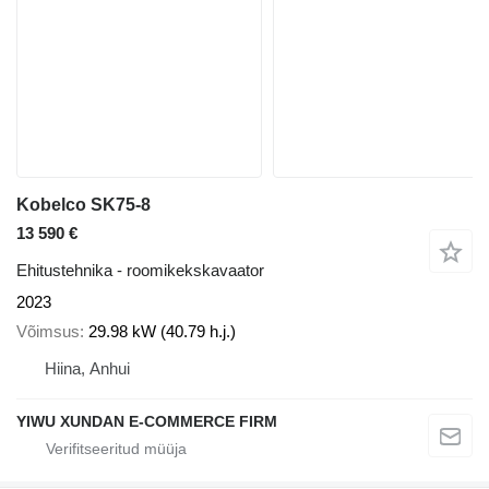
Kobelco SK75-8
13 590 €
Ehitustehnika - roomikekskavaator
2023
Võimsus
29.98 kW (40.79 h.j.)
Hiina, Anhui
YIWU XUNDAN E-COMMERCE FIRM