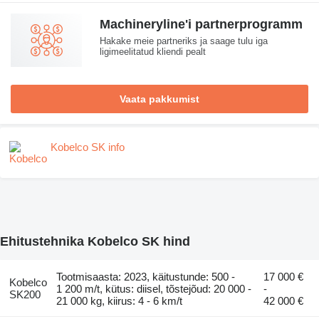
Machineryline'i partnerprogramm
Hakake meie partneriks ja saage tulu iga
ligimeelitatud kliendi pealt
Vaata pakkumist
Kobelco SK info
Ehitustehnika Kobelco SK hind
Tootmisaasta: 2023, käitustunde: 500 -
17 000 €
Kobelco
1 200 m/t, kütus: diisel, tõstejõud: 20 000 -
-
SK200
21 000 kg, kiirus: 4 - 6 km/t
42 000 €