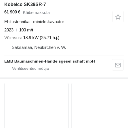
Kobelco SK39SR-7
61 900 €
Käibemaksuta
Ehitustehnika - miniekskavaator
2023
100 m/t
Võimsus
18.9 kW (25.71 h.j.)
Saksamaa, Neukirchen v. W.
EMB Baumaschinen-Handelsgesellschaft mbH