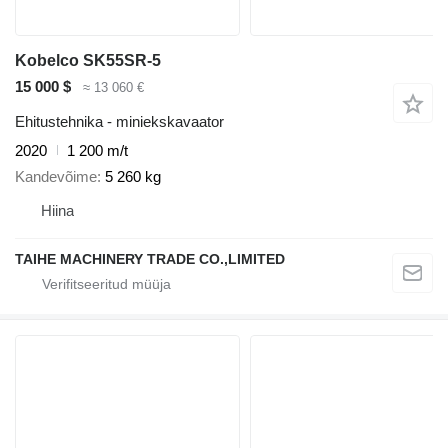
Kobelco SK55SR-5
15 000 $
≈ 13 060 €
Ehitustehnika - miniekskavaator
2020
1 200 m/t
Kandevõime
5 260 kg
Hiina
TAIHE MACHINERY TRADE CO.,LIMITED