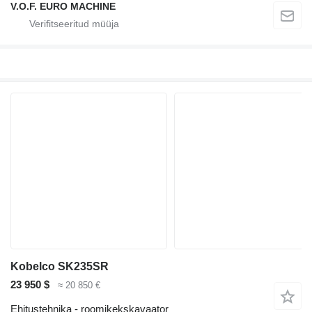
V.O.F. EURO MACHINE
Kobelco SK235SR
23 950 $
≈ 20 850 €
Ehitustehnika - roomikekskavaator