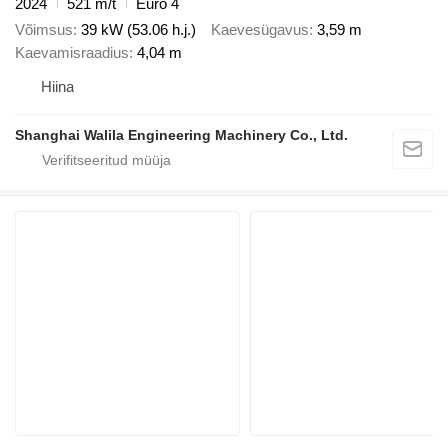
2024
521 m/t
Euro 4
Võimsus
39 kW (53.06 h.j.)
Kaevesügavus
3,59 m
Kaevamisraadius
4,04 m
Hiina
Shanghai Walila Engineering Machinery Co., Ltd.