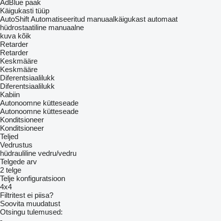
AdBlue paak
Käigukasti tüüp
AutoShift
Automatiseeritud manuaalkäigukast
automaat
hüdrostaatiline
manuaalne
kuva kõik
Retarder
Retarder
Keskmääre
Keskmääre
Diferentsiaalilukk
Diferentsiaalilukk
Kabiin
Autonoomne kütteseade
Autonoomne kütteseade
Konditsioneer
Konditsioneer
Teljed
Vedrustus
hüdrauliline
vedru/vedru
Telgede arv
2 telge
Telje konfiguratsioon
4x4
Filtritest ei piisa?
Soovita muudatust
Otsingu tulemused:
-