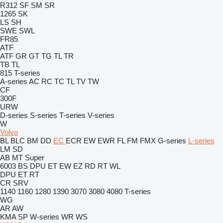
R312
SF
SM
SR
1265
SK
LS
SH
SWE
SWL
FR85
ATF
ATF
GR
GT
TG
TL
TR
TB
TL
815
T-series
A-series
AC
RC
TC
TL
TV
TW
CF
300F
URW
D-series
S-series
T-series
V-series
W
Volvo
BL
BLC
BM
DD
EC
ECR
EW
EWR
FL
FM
FMX
G-series
L-series
LM
SD
AB
MT
Super
6003
BS
DPU
ET
EW
EZ
RD
RT
WL
DPU
ET
RT
CR
SRV
1140
1160
1280
1390
3070
3080
4080
T-series
WG
AR
AW
KMA
SP
W-series
WR
WS