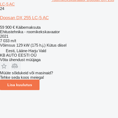
LC-5 AC
24
Doosan DX 255 LC-5 AC
59 900 €
Käibemaksuta
Ehitustehnika - roomikekskavaator
2021
7 033 m/t
Võimsus
129 kW (175 h.j.)
Kütus
diisel
Eesti, Lääne-Harju Vald
KB AUTO EESTI OÜ
Võta ühendust müüjaga
Müüte sõidukeid või masinaid?
Tehke seda koos meiega!
Lisa kuulutus