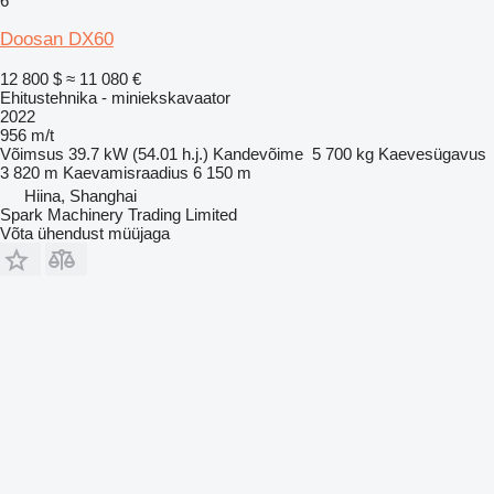
6
Doosan DX60
12 800 $
≈ 11 080 €
Ehitustehnika - miniekskavaator
2022
956 m/t
Võimsus
39.7 kW (54.01 h.j.)
Kandevõime
5 700 kg
Kaevesügavus
3 820 m
Kaevamisraadius
6 150 m
Hiina, Shanghai
Spark Machinery Trading Limited
Võta ühendust müüjaga