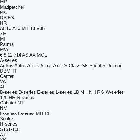
MP
Madpatcher
MC
DS
ES
HR
AETJ
ATJ
MT
TJ
VJR
XE
MI
Parma
MW
6
8
12
714
AS
AX
MCL
A-series
Actros
Antos
Arocs
Atego
Axor
S-Class
SK
Sprinter
Unimog
DBM
TF
Canter
VA
AL
B-series
D-series
E-series
L-series
LB
MH
NH
RG
W-series
120
HR
N-series
Cabstar
NT
NM
F-series
L-series
MH
RH
Snake
H-series
S151-19E
ATT
SK