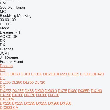
CM
Scorpion
Torion
MC
BlockKing
MobKing
30
60
100
CF
LF
Mega
D-series
RH
AC
CC
DF
DK
DX
F-series
JCPT
JT
R-series
Framax
Frami
Doosan
DH
DH55
DH60
DH80
DH150
DH210
DH220
DH225
DH300
DH420
DL
DL200
DL250
DL300
DL420
DX
DX27Z
DX35Z
DX55
DX60
DX63-3
DX75
DX80
DX85R
DX140
DX150
DX160
DX170
DX180
DX210
DX210W
DX220
DX225
DX235
DX255
DX260
DX300
DX300LCA