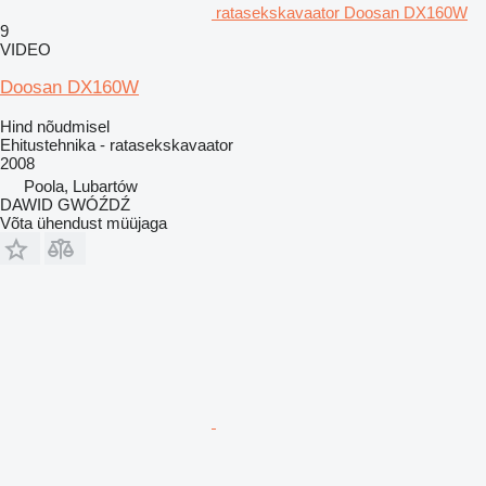
ratasekskavaator Doosan DX160W
9
VIDEO
Doosan DX160W
Hind nõudmisel
Ehitustehnika - ratasekskavaator
2008
Poola, Lubartów
DAWID GWÓŹDŹ
Võta ühendust müüjaga