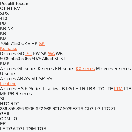
Pecolift
Toucan
CT
HT
KV
SPX
410
PM
KR
NK
KR
KM
7055
7150
CKE
RK
SK
Komatsu
D series
GD
PC
PW
SK
WA
WB
5035
5050
5065
5075
Allrad
KL
KT
KMK
A-series
GL-series
K-series
KH-series
KX-series
M-series
R-series
U-series
A-series
AR
AS
MT
SR
SS
Liebherr
A-series
HS
K-Series
L-series
LB
LG
LH
LR
LRB
LTC
LTF
LTM
LTR
MK
PR
R-series
SL
HTC
RTC
836
855
856
920E
922
936
9017
9035FZTS
CLG
LG
LTC
ZL
GRIL
CDM
LG
FR
LE
TGA
TGL
TGM
TGS