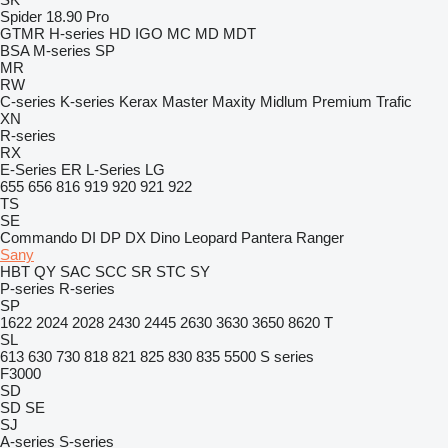
Spider 18.90 Pro
GTMR
H-series
HD
IGO
MC
MD
MDT
BSA
M-series
SP
MR
RW
C-series
K-series
Kerax
Master
Maxity
Midlum
Premium
Trafic
XN
R-series
RX
E-Series
ER
L-Series
LG
655
656
816
919
920
921
922
TS
SE
Commando
DI
DP
DX
Dino
Leopard
Pantera
Ranger
Sany
HBT
QY
SAC
SCC
SR
STC
SY
P-series
R-series
SP
1622
2024
2028
2430
2445
2630
3630
3650
8620 T
SL
613
630
730
818
821
825
830
835
5500
S series
F3000
SD
SD
SE
SJ
A-series
S-series