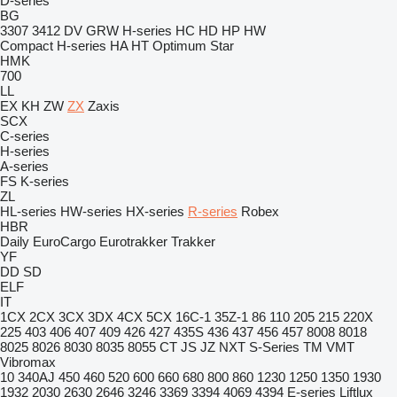
D-series
BG
3307
3412
DV
GRW
H-series
HC
HD
HP
HW
Compact
H-series
HA
HT
Optimum
Star
HMK
700
LL
EX
KH
ZW
ZX
Zaxis
SCX
C-series
H-series
A-series
FS
K-series
ZL
HL-series
HW-series
HX-series
R-series
Robex
HBR
Daily
EuroCargo
Eurotrakker
Trakker
YF
DD
SD
ELF
IT
1CX
2CX
3CX
3DX
4CX
5CX
16C-1
35Z-1
86
110
205
215
220X
225
403
406
407
409
426
427
435S
436
437
456
457
8008
8018
8025
8026
8030
8035
8055
CT
JS
JZ
NXT
S-Series
TM
VMT
Vibromax
10
340AJ
450
460
520
600
660
680
800
860
1230
1250
1350
1930
1932
2030
2630
2646
3246
3369
3394
4069
4394
E-series
Liftlux