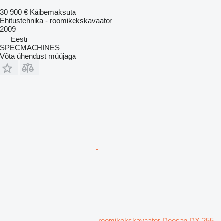
30 900 €
Käibemaksuta
Ehitustehnika - roomikekskavaator
2009
Eesti
SPECMACHINES
Võta ühendust müüjaga
roomikekskavaator Doosan DX 255