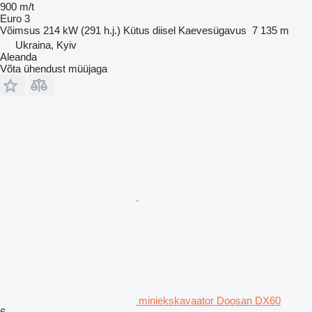
900 m/t
Euro 3
Võimsus
214 kW (291 h.j.)
Kütus
diisel
Kaevesügavus
7 135 m
Ukraina, Kyiv
Aleanda
Võta ühendust müüjaga
miniekskavaator Doosan DX60