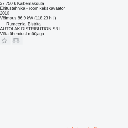
37 750 €
Käibemaksuta
Ehitustehnika - roomikekskavaator
2016
Võimsus
86.9 kW (118.23 h.j.)
Rumeenia, Bistrița
AUTOLAK DISTRIBUTION SRL
Võta ühendust müüjaga