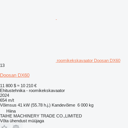
roomikekskavaator Doosan DX60
13
Doosan DX60
11 800 $
≈ 10 210 €
Ehitustehnika - roomikekskavaator
2024
654 m/t
Võimsus
41 kW (55.78 h.j.)
Kandevõime
6 000 kg
Hiina
TAIHE MACHINERY TRADE CO.,LIMITED
Võta ühendust müüjaga