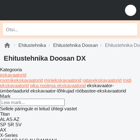
Ehitustehnika
Ehitustehnika Doosan
Ehitustehnika D
Ehitustehnika Doosan DX
Kategooria
eskavaatorid
roomikekskavaatorid
miniekskavaatorid
ratasekskavaatorid
midi
ekskavaatorid
pika noolega ekskavaatorid
ekskavaator-
ümberlaadurid
ekskavaator-lõhkujad
rööbastee-ekskavaatorid
Mark
Sellele päringule ei leitud ühtegi vastet
Titan
AL
AS
AZ
SP
SR
SV
AX
X-Series