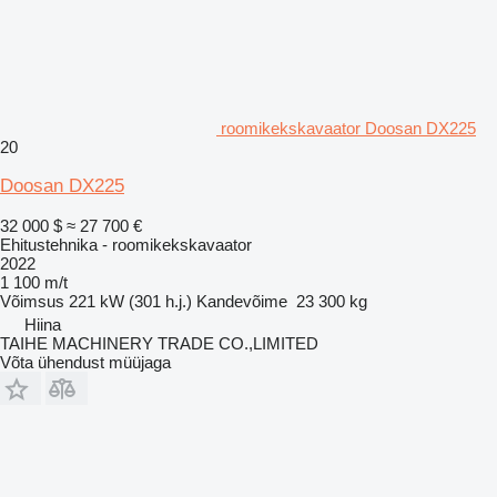
roomikekskavaator Doosan DX225
20
Doosan DX225
32 000 $
≈ 27 700 €
Ehitustehnika - roomikekskavaator
2022
1 100 m/t
Võimsus
221 kW (301 h.j.)
Kandevõime
23 300 kg
Hiina
TAIHE MACHINERY TRADE CO.,LIMITED
Võta ühendust müüjaga