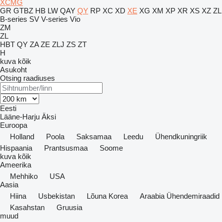
XCMG
GR
GTBZ
HB
LW
QAY
QY
RP
XC
XD
XE
XG
XM
XP
XR
XS
XZ
ZL
B-series
SV
V-series
Vio
ZM
ZL
HBT
QY
ZA
ZE
ZLJ
ZS
ZT
H
kuva kõik
Asukoht
Otsing raadiuses
Eesti
Lääne-Harju
Äksi
Euroopa
Holland
Poola
Saksamaa
Leedu
Ühendkuningriik
Hispaania
Prantsusmaa
Soome
kuva kõik
Ameerika
Mehhiko
USA
Aasia
Hiina
Usbekistan
Lõuna Korea
Araabia Ühendemiraadid
Kasahstan
Gruusia
muud