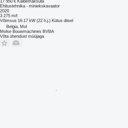
17 950 €
Käibemaksuta
Ehitustehnika - miniekskavaator
2020
3 275 m/t
Võimsus
16.17 kW (22 h.j.)
Kütus
diisel
Belgia, Mol
Molse Bouwmachines BVBA
Võta ühendust müüjaga