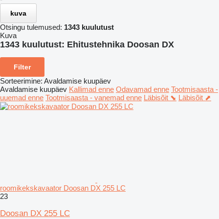
kuva
Otsingu tulemused:
1343 kuulutust
Kuva
1343 kuulutust:
Ehitustehnika Doosan DX
Filter
Sorteerimine
:
Avaldamise kuupäev
Avaldamise kuupäev
Kallimad enne
Odavamad enne
Tootmisaasta -
uuemad enne
Tootmisaasta - vanemad enne
Läbisõit ⬊
Läbisõit ⬈
roomikekskavaator Doosan DX 255 LC
23
Doosan DX 255 LC