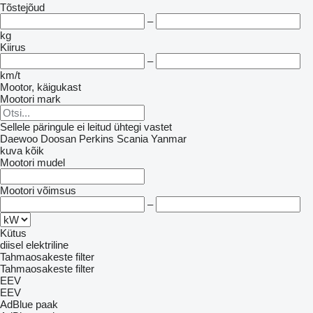
Tõstejõud
–
kg
Kiirus
–
km/t
Mootor, käigukast
Mootori mark
Sellele päringule ei leitud ühtegi vastet
Daewoo
Doosan
Perkins
Scania
Yanmar
kuva kõik
Mootori mudel
Mootori võimsus
–
Kütus
diisel
elektriline
Tahmaosakeste filter
Tahmaosakeste filter
EEV
EEV
AdBlue paak