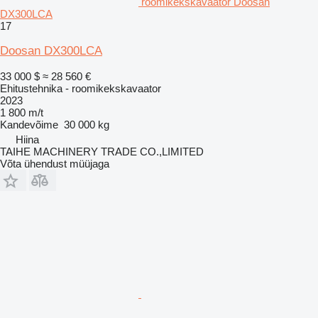
roomikekskavaator Doosan
DX300LCA
17
Doosan DX300LCA
33 000 $
≈ 28 560 €
Ehitustehnika - roomikekskavaator
2023
1 800 m/t
Kandevõime
30 000 kg
Hiina
TAIHE MACHINERY TRADE CO.,LIMITED
Võta ühendust müüjaga