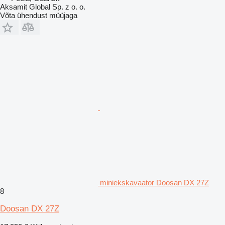
Aksamit Global Sp. z o. o.
Võta ühendust müüjaga
miniekskavaator Doosan DX 27Z
8
Doosan DX 27Z