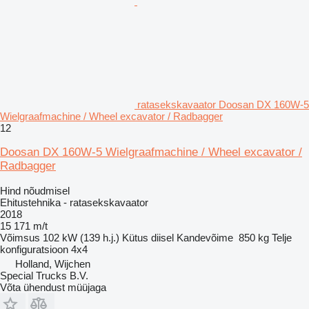
ratasekskavaator Doosan DX 160W-5
Wielgraafmachine / Wheel excavator / Radbagger
12
Doosan DX 160W-5 Wielgraafmachine / Wheel excavator /
Radbagger
Hind nõudmisel
Ehitustehnika - ratasekskavaator
2018
15 171 m/t
Võimsus
102 kW (139 h.j.)
Kütus
diisel
Kandevõime
850 kg
Telje
konfiguratsioon
4x4
Holland, Wijchen
Special Trucks B.V.
Võta ühendust müüjaga