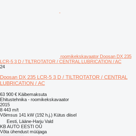
roomikekskavaator Doosan DX 235
LCR-5 3 D / TILTROTATOR / CENTRAL LUBRICATION / AC
24
Doosan DX 235 LCR-5 3 D / TILTROTATOR / CENTRAL
LUBRICATION / AC
63 900 €
Käibemaksuta
Ehitustehnika - roomikekskavaator
2015
8 443 m/t
Võimsus
141 kW (192 h.j.)
Kütus
diisel
Eesti, Lääne-Harju Vald
KB AUTO EESTI OÜ
Võta ühendust müüjaga