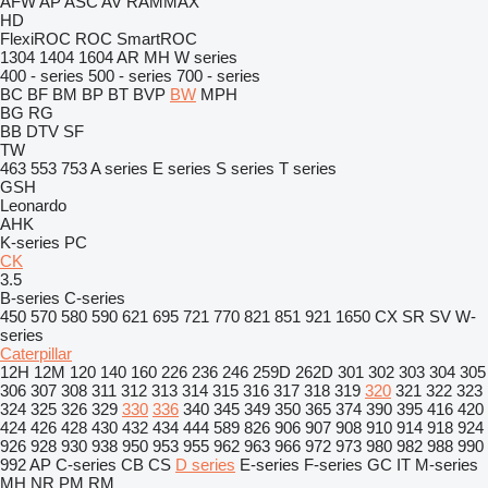
AFW
AP
ASC
AV
RAMMAX
HD
FlexiROC
ROC
SmartROC
1304
1404
1604
AR
MH
W series
400 - series
500 - series
700 - series
BC
BF
BM
BP
BT
BVP
BW
MPH
BG
RG
BB
DTV
SF
TW
463
553
753
A series
E series
S series
T series
GSH
Leonardo
AHK
K-series
PC
CK
3.5
B-series
C-series
450
570
580
590
621
695
721
770
821
851
921
1650
CX
SR
SV
W-
series
Caterpillar
12H
12M
120
140
160
226
236
246
259D
262D
301
302
303
304
305
306
307
308
311
312
313
314
315
316
317
318
319
320
321
322
323
324
325
326
329
330
336
340
345
349
350
365
374
390
395
416
420
424
426
428
430
432
434
444
589
826
906
907
908
910
914
918
924
926
928
930
938
950
953
955
962
963
966
972
973
980
982
988
990
992
AP
C-series
CB
CS
D series
E-series
F-series
GC
IT
M-series
MH
NR
PM
RM