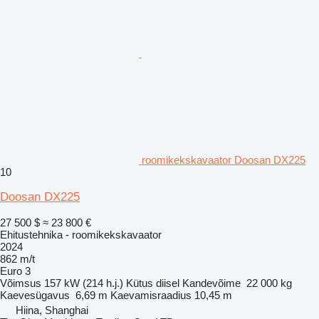
roomikekskavaator Doosan DX225
10
Doosan DX225
27 500 $
≈ 23 800 €
Ehitustehnika - roomikekskavaator
2024
862 m/t
Euro 3
Võimsus
157 kW (214 h.j.)
Kütus
diisel
Kandevõime
22 000 kg
Kaevesügavus
6,69 m
Kaevamisraadius
10,45 m
Hiina, Shanghai