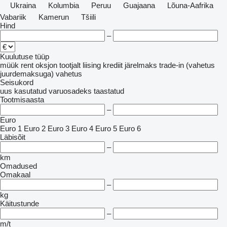
Ukraina
Kolumbia
Peruu
Guajaana
Lõuna-Aafrika
Vabariik
Kamerun
Tšiili
Hind
–
Kuulutuse tüüp
müük
rent
oksjon
tootjalt
liising
krediit
järelmaks
trade-in (vahetus
juurdemaksuga)
vahetus
Seisukord
uus
kasutatud
varuosadeks
taastatud
Tootmisaasta
–
Euro
Euro 1
Euro 2
Euro 3
Euro 4
Euro 5
Euro 6
Läbisõit
–
km
Omadused
Omakaal
–
kg
Käitustunde
–
m/t