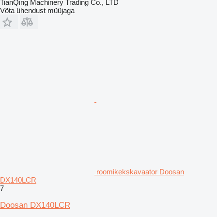
TianQing Machinery Trading Co., LTD
Võta ühendust müüjaga
roomikekskavaator Doosan
DX140LCR
7
Doosan DX140LCR