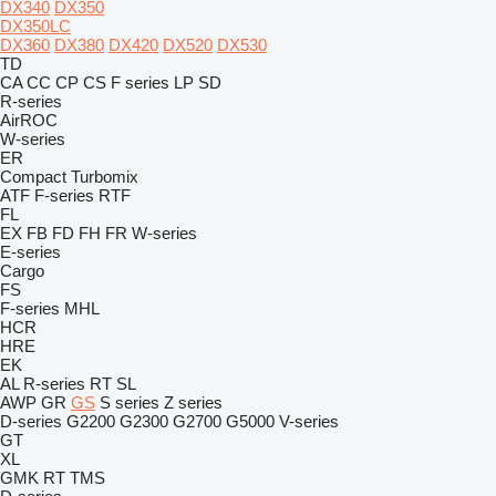
DX340
DX350
DX350LC
DX360
DX380
DX420
DX520
DX530
TD
CA
CC
CP
CS
F series
LP
SD
R-series
AirROC
W-series
ER
Compact
Turbomix
ATF
F-series
RTF
FL
EX
FB
FD
FH
FR
W-series
E-series
Cargo
FS
F-series
MHL
HCR
HRE
EK
AL
R-series
RT
SL
AWP
GR
GS
S series
Z series
D-series
G2200
G2300
G2700
G5000
V-series
GT
XL
GMK
RT
TMS