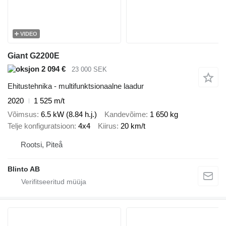
VIDEO
Giant G2200E
2 094 €
23 000 SEK
Ehitustehnika - multifunktsionaalne laadur
2020
1 525 m/t
Võimsus
6.5 kW (8.84 h.j.)
Kandevõime
1 650 kg
Telje konfiguratsioon
4x4
Kiirus
20 km/t
Rootsi, Piteå
Blinto AB