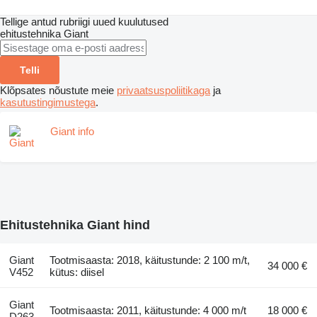
Tellige antud rubriigi uued kuulutused
ehitustehnika
Giant
Telli
Klõpsates nõustute meie
privaatsuspoliitikaga
ja
kasutustingimustega
.
Giant info
Ehitustehnika Giant hind
Giant
Tootmisaasta: 2018, käitustunde: 2 100 m/t,
34 000 €
V452
kütus: diisel
Giant
Tootmisaasta: 2011, käitustunde: 4 000 m/t
18 000 €
D263