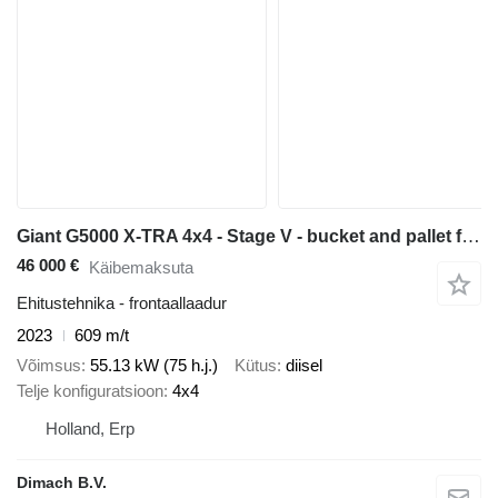
Giant G5000 X-TRA 4x4 - Stage V - bucket and pallet forks - hydraulic
46 000 €
Käibemaksuta
Ehitustehnika - frontaallaadur
2023
609 m/t
Võimsus
55.13 kW (75 h.j.)
Kütus
diisel
Telje konfiguratsioon
4x4
Holland, Erp
Dimach B.V.