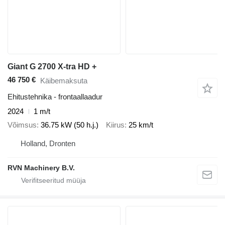
Giant G 2700 X-tra HD +
46 750 €
Käibemaksuta
Ehitustehnika - frontaallaadur
2024
1 m/t
Võimsus
36.75 kW (50 h.j.)
Kiirus
25 km/t
Holland, Dronten
RVN Machinery B.V.