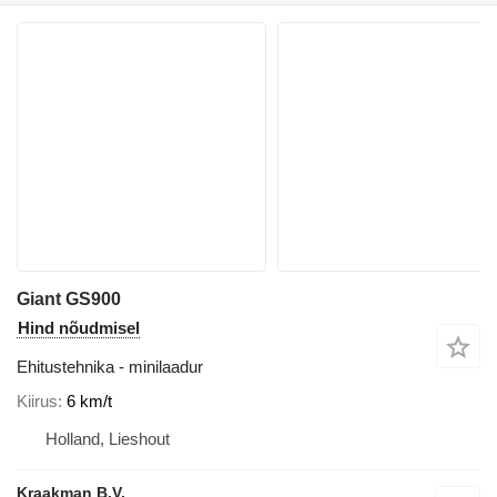
Giant GS900
Hind nõudmisel
Ehitustehnika - minilaadur
Kiirus
6 km/t
Holland, Lieshout
Kraakman B.V.