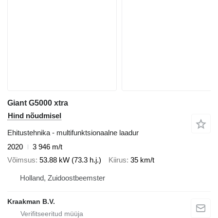
Giant G5000 xtra
Hind nõudmisel
Ehitustehnika - multifunktsionaalne laadur
2020
3 946 m/t
Võimsus
53.88 kW (73.3 h.j.)
Kiirus
35 km/t
Holland, Zuidoostbeemster
Kraakman B.V.