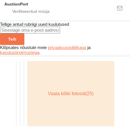
AuctionPort
Tellige antud rubriigi uued kuulutused
Telli
Klõpsates nõustute meie
privaatsuspoliitikaga
ja
kasutustingimustega
.