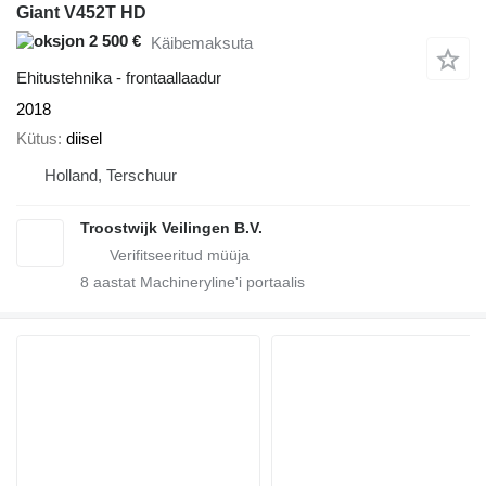
Giant V452T HD
2 500 €
Käibemaksuta
Ehitustehnika - frontaallaadur
2018
Kütus
diisel
Holland, Terschuur
Troostwijk Veilingen B.V.
8
aastat Machineryline'i portaalis