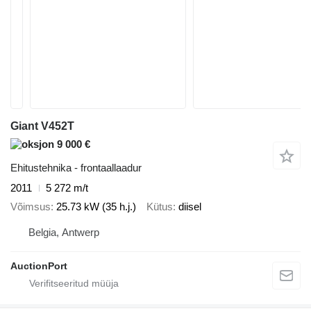
Giant V452T
9 000 €
Ehitustehnika - frontaallaadur
2011
5 272 m/t
Võimsus
25.73 kW (35 h.j.)
Kütus
diisel
Belgia, Antwerp
AuctionPort