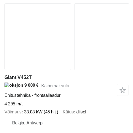
Giant V452T
9 000 €
Käibemaksuta
Ehitustehnika - frontaallaadur
4 295 m/t
Võimsus
33.08 kW (45 h.j.)
Kütus
diisel
Belgia, Antwerp