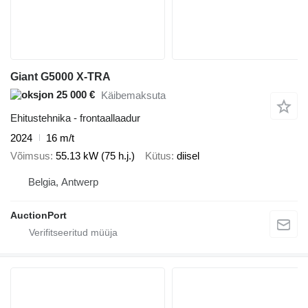
Giant G5000 X-TRA
25 000 €
Käibemaksuta
Ehitustehnika - frontaallaadur
2024
16 m/t
Võimsus
55.13 kW (75 h.j.)
Kütus
diisel
Belgia, Antwerp
AuctionPort