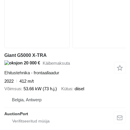
Giant G5000 X-TRA
20 000 €
Käibemaksuta
Ehitustehnika - frontaallaadur
2022
412 m/t
Võimsus
53.66 kW (73 h.j.)
Kütus
diisel
Belgia, Antwerp
AuctionPort