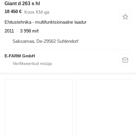
Giant d 263 s hl
18 450 €
Koos KM-ga
Ehitustehnika - multifunktsionaalne laadur
2011
3 998 m/t
Saksamaa, De-29562 Suhlendorf
E-FARM GmbH