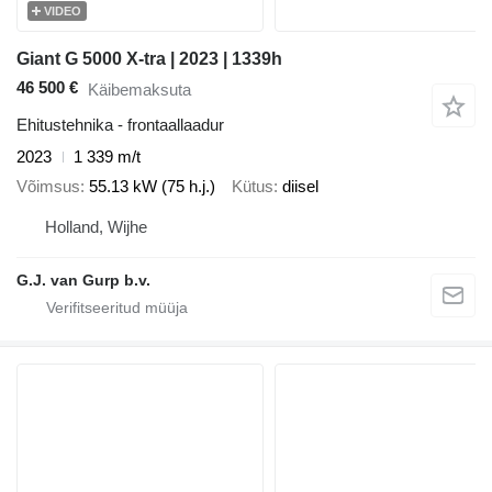
VIDEO
Giant G 5000 X-tra | 2023 | 1339h
46 500 €
Käibemaksuta
Ehitustehnika - frontaallaadur
2023
1 339 m/t
Võimsus
55.13 kW (75 h.j.)
Kütus
diisel
Holland, Wijhe
G.J. van Gurp b.v.