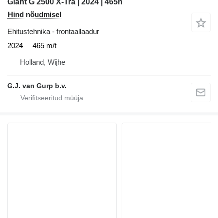
Giant G 2500 X-Tra | 2024 | 465h
Hind nõudmisel
Ehitustehnika - frontaallaadur
2024
465 m/t
Holland, Wijhe
G.J. van Gurp b.v.