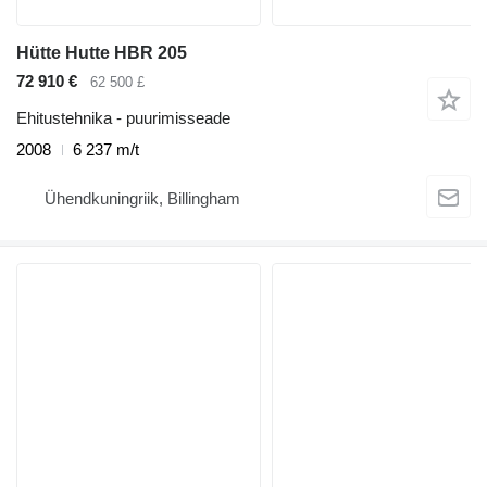
Hütte Hutte HBR 205
72 910 €
62 500 £
Ehitustehnika - puurimisseade
2008
6 237 m/t
Ühendkuningriik, Billingham