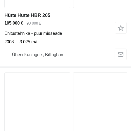
Hütte Hutte HBR 205
105 000 €
90 000 £
Ehitustehnika - puurimisseade
2008
3 025 m/t
Ühendkuningriik, Billingham