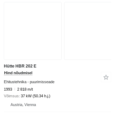
Hütte HBR 202 E
Hind nõudmisel
Ehitustehnika - puurimisseade
1993
2 818 m/t
Võimsus
37 kW (50.34 h.j.)
Austria, Vienna