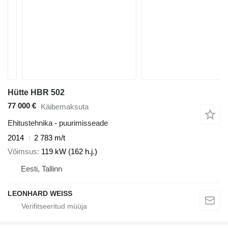
Hütte HBR 502
77 000 €
Käibemaksuta
Ehitustehnika - puurimisseade
2014
2 783 m/t
Võimsus
119 kW (162 h.j.)
Eesti, Tallinn
LEONHARD WEISS