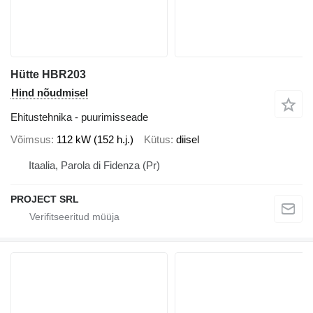
Hütte HBR203
Hind nõudmisel
Ehitustehnika - puurimisseade
Võimsus
112 kW (152 h.j.)
Kütus
diisel
Itaalia, Parola di Fidenza (Pr)
PROJECT SRL