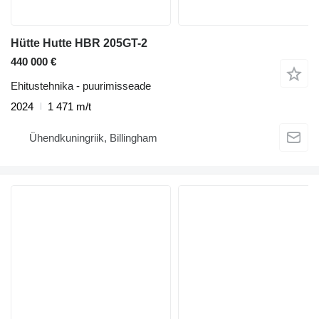
Hütte Hutte HBR 205GT-2
440 000 €
Ehitustehnika - puurimisseade
2024
1 471 m/t
Ühendkuningriik, Billingham