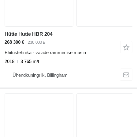
Hütte Hutte HBR 204
268 300 €
230 000 £
Ehitustehnika - vaiade rammimise masin
2018
3 765 m/t
Ühendkuningriik, Billingham