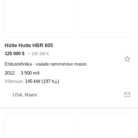
Hütte Hutte HBR 605
125 000 $
≈ 108 200 €
Ehitustehnika - vaiade rammimise masin
2012
3 500 m/t
Võimsus
145 kW (197 h.j.)
USA, Miami