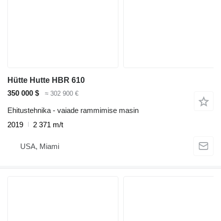
Hütte Hutte HBR 610
350 000 $
≈ 302 900 €
Ehitustehnika - vaiade rammimise masin
2019
2 371 m/t
USA, Miami