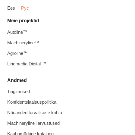
Ees
Рус
Meie projektid
Autoline™
Machineryline™
Agroline™
Linemedia Digital ™
Andmed
Tingimused
Konfidentsiaalsuspoliitika
Nõuanded turvalisuse kohta
Machineryline'i arvustused
Kaubamärkide kataloog