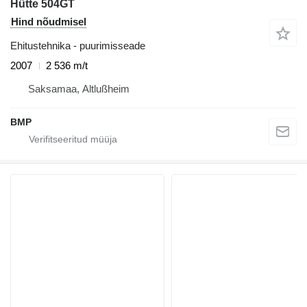
Hütte 504GT
Hind nõudmisel
Ehitustehnika - puurimisseade
2007
2 536 m/t
Saksamaa, Altlußheim
BMP