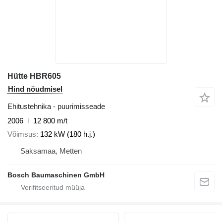
Hütte HBR605
Hind nõudmisel
Ehitustehnika - puurimisseade
2006
12 800 m/t
Võimsus
132 kW (180 h.j.)
Saksamaa, Metten
Bosch Baumaschinen GmbH