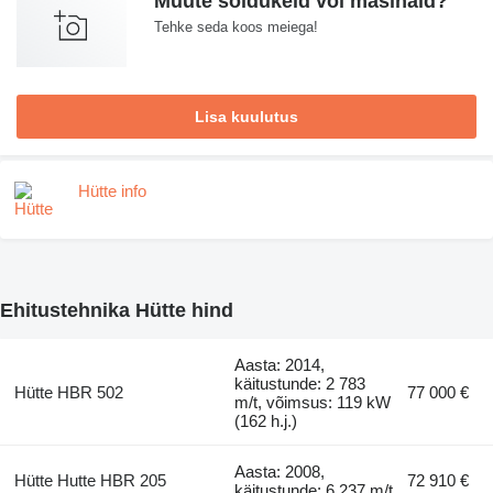
Müüte sõidukeid või masinaid?
Tehke seda koos meiega!
Lisa kuulutus
Hütte info
Ehitustehnika Hütte hind
Aasta: 2014,
käitustunde: 2 783
Hütte HBR 502
77 000 €
m/t, võimsus: 119 kW
(162 h.j.)
Aasta: 2008,
Hütte Hutte HBR 205
72 910 €
käitustunde: 6 237 m/t