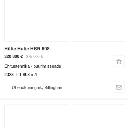
Hütte Hutte HBR 608
320 800 €
275 000 £
Ehitustehnika - puurimisseade
2023
1 803 m/t
Ühendkuningriik, Billingham