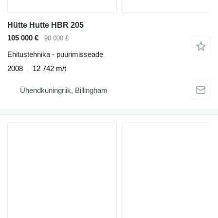
Hütte Hutte HBR 205
105 000 €
90 000 £
Ehitustehnika - puurimisseade
2008
12 742 m/t
Ühendkuningriik, Billingham