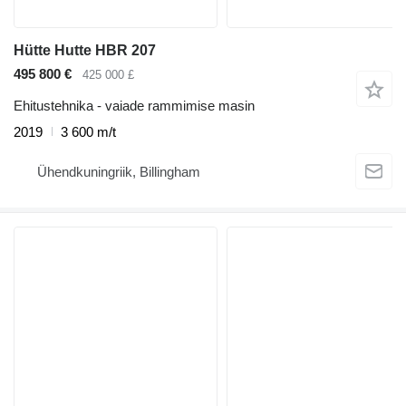
Hütte Hutte HBR 207
495 800 €
425 000 £
Ehitustehnika - vaiade rammimise masin
2019
3 600 m/t
Ühendkuningriik, Billingham