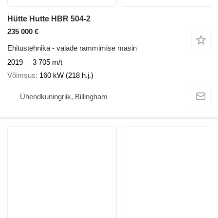
Hütte Hutte HBR 504-2
235 000 €
Ehitustehnika - vaiade rammimise masin
2019
3 705 m/t
Võimsus
160 kW (218 h.j.)
Ühendkuningriik, Billingham