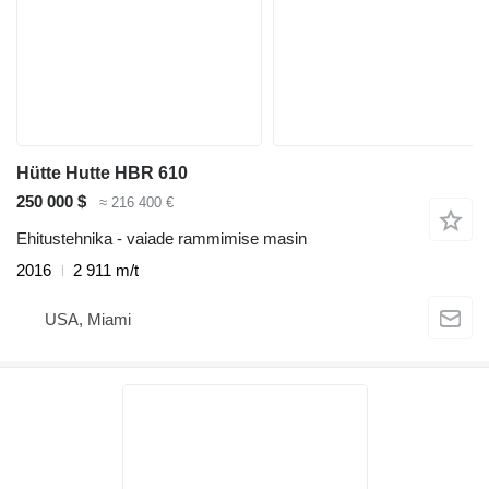
Hütte Hutte HBR 610
250 000 $
≈ 216 400 €
Ehitustehnika - vaiade rammimise masin
2016
2 911 m/t
USA, Miami