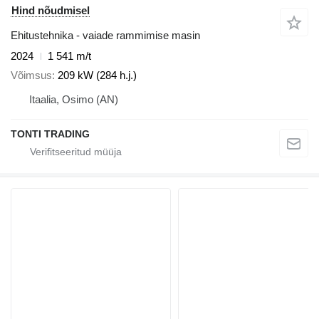
Hind nõudmisel
Ehitustehnika - vaiade rammimise masin
2024
1 541 m/t
Võimsus
209 kW (284 h.j.)
Itaalia, Osimo (AN)
TONTI TRADING