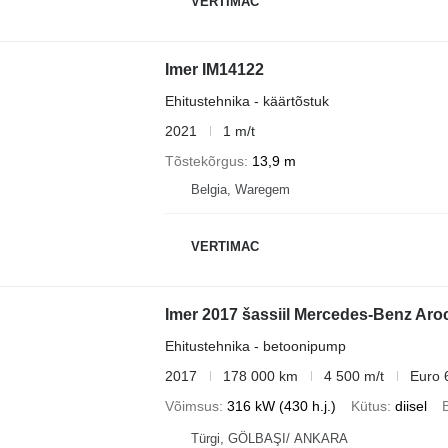
VERTIMAC
Imer IM14122
Ehitustehnika - käärtõstuk
2021
1 m/t
Tõstekõrgus
13,9 m
Belgia, Waregem
VERTIMAC
Imer 2017 šassiil Mercedes-Benz Aro
Ehitustehnika - betoonipump
2017
178 000 km
4 500 m/t
Euro 
Võimsus
316 kW (430 h.j.)
Kütus
diisel
Türgi, GÖLBAŞI/ ANKARA