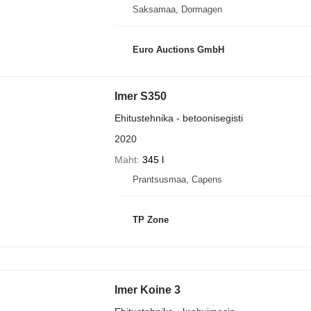
Saksamaa, Dormagen
Euro Auctions GmbH
Imer S350
Ehitustehnika - betoonisegisti
2020
Maht
345 l
Prantsusmaa, Capens
TP Zone
Imer Koine 3