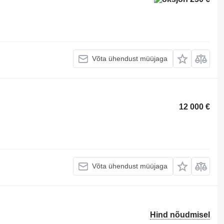
Võta ühendust müüjaga
12 000 €
Võta ühendust müüjaga
Hind nõudmisel