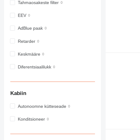
Tahmaosakeste filter
966
972
EEV
973
980
AdBlue paak
982
Retarder
988
990
Keskmääre
992
AP
Diferentsiaalilukk
C-series
CB
CS
Kabiin
D series
E-series
Autonoomne kütteseade
F-series
GC
Konditsioneer
IT
M-series