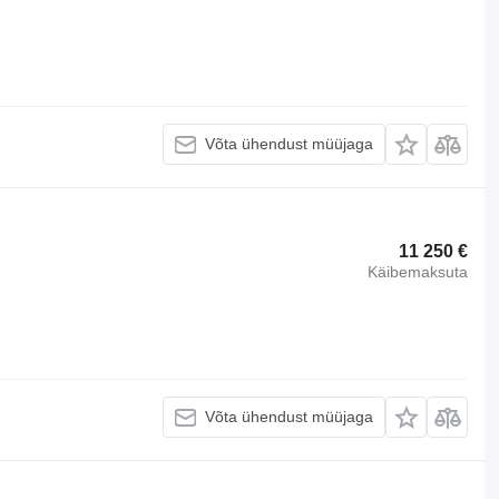
Võta ühendust müüjaga
11 250 €
Käibemaksuta
Võta ühendust müüjaga