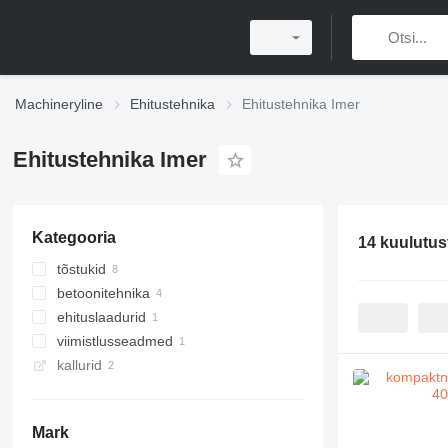
Machineryline
Ehitustehnika
Ehitustehnika Imer
Ehitustehnika Imer
Kategooria
14 kuulutus
tõstukid
betoonitehnika
käärtõstukid
ehituslaadurid
poomtõstukid
betoonipumbad
viimistlusseadmed
betoonitehased
minilaadurid
kallurid
statsionaarsed betoonipumbad
krohvimasinad
kompaktsed betoonitehased
betoonisegajad
minikallurid
betoonisegistid poolhaagised
Mark