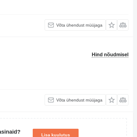
Võta ühendust müüjaga
Hind nõudmisel
Võta ühendust müüjaga
asinaid?
Lisa kuulutus