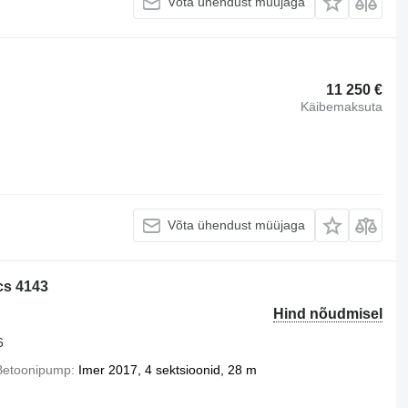
Võta ühendust müüjaga
11 250 €
Käibemaksuta
Võta ühendust müüjaga
cs 4143
Hind nõudmisel
6
Betoonipump
Imer 2017, 4 sektsioonid, 28 m