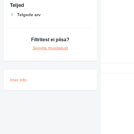
MH
Teljed
NR
Telgede arv
PM
RM
Filtritest ei piisa?
Soovita muudatust
Imer info