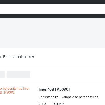
t:
Ehitustehnika Imer
Imer 40BTK508CI
Ehitustehnika - kompaktne betoonitehas
2003
150 m/t