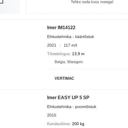
Tehke seda koos meiega!
Imer IM14122
Ehitustehnika - käärtõstuk
2021
117 m/t
Tõstekõrgus
13,9 m
Belgia, Waregem
VERTIMAC
Imer EASY UP 5 SP
Ehitustehnika - poomtõstuk
2015
Kandevõime
200 kg