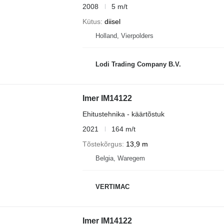
2008
5 m/t
Kütus
diisel
Holland, Vierpolders
Lodi Trading Company B.V.
Imer IM14122
Ehitustehnika - käärtõstuk
2021
164 m/t
Tõstekõrgus
13,9 m
Belgia, Waregem
VERTIMAC
Imer IM14122