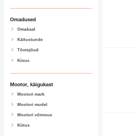
444
589
826
Omadused
906
Omakaal
907
908
Käitustunde
910
Tõstejõud
914
Kiirus
918
924
926
928
Mootor, käigukast
930
Mootori mark
938
Mootori mudel
950
953
Mootori võimsus
955
Kütus
962
963