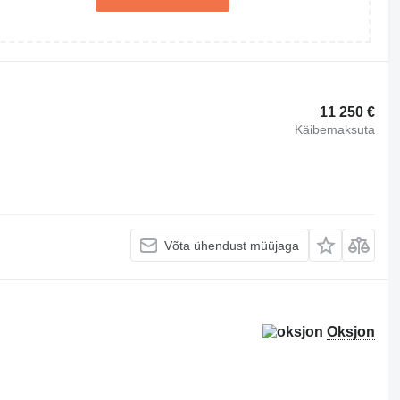
11 250 €
Käibemaksuta
Võta ühendust müüjaga
Oksjon