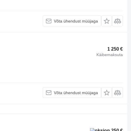
Võta ühendust müüjaga
1 250 €
Käibemaksuta
Võta ühendust müüjaga
250 €