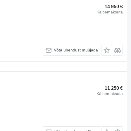
14 950 €
Käibemaksuta
Võta ühendust müüjaga
11 250 €
Käibemaksuta