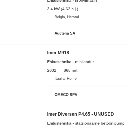
Ehitustehnika - krohvimasin
3.4 kW (4.62 h.j.)
Belgia, Herstal
Auctelia SA
Imer M918
Ehitustehnika - minilaadur
2002
868 m/t
Itaalia, Rome
OMECO SPA
Imer Diversen P4.65 - UNUSED
Ehitustehnika - statsionaarne betoonipump