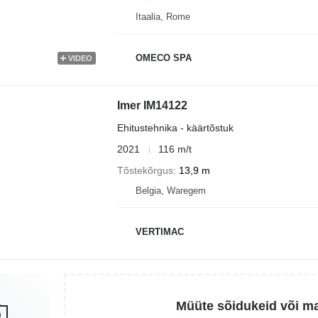
Itaalia, Rome
OMECO SPA
VIDEO
Imer IM14122
Ehitustehnika - käärtõstuk
2021
116 m/t
Tõstekõrgus
13,9 m
Belgia, Waregem
VERTIMAC
Müüte sõidukeid või m