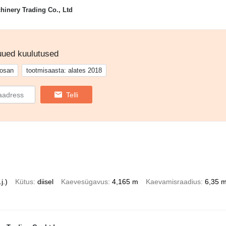
inery Trading Co., Ltd
 uued kuulutused
osan
tootmisaasta: alates 2018
Telli
j.)
Kütus
diisel
Kaevesügavus
4,165 m
Kaevamisraadius
6,35 