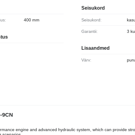
Seisukord
ius:
400 mm
Seisukord:
kas
Garantii:
3 k
stus
Lisaandmed
Värv:
pun
5-9CN
ormance engine and advanced hydraulic system, which can provide str
g scenarios.