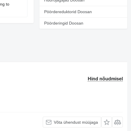
Hüdrojagajad Doosan
ng to
Pöördereduktorid Doosan
Pöörderingid Doosan
Hind nõudmisel
Võta ühendust müüjaga