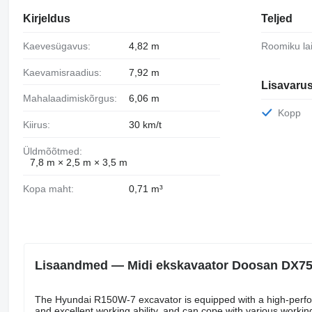
Kirjeldus
Teljed
Kaevesügavus:
4,82 m
Roomiku la
Kaevamisraadius:
7,92 m
Lisavaru
Mahalaadimiskõrgus:
6,06 m
Kopp
Kiirus:
30 km/t
Üldmõõtmed:
7,8 m × 2,5 m × 3,5 m
Kopa maht:
0,71 m³
Lisaandmed — Midi ekskavaator Doosan DX7
The Hyundai R150W-7 excavator is equipped with a high-perf
and excellent working ability, and can cope with various workin