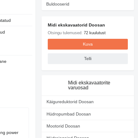
Buldooserid
utatud
Midi ekskavaatorid Doosan
uud
Otsingu tulemused:
72 kuulutust
Kuva
Telli
ane
Midi ekskavaatorite
varuosad
Käigureduktorid Doosan
Hüdropumbad Doosan
Mootorid Doosan
ong power