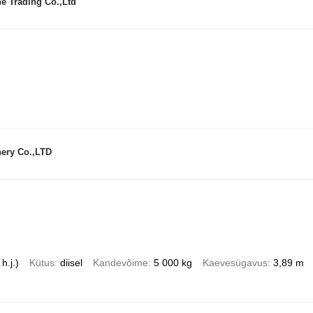
e Trading Co.,Ltd
ery Co.,LTD
h.j.)
Kütus
diisel
Kandevõime
5 000 kg
Kaevesügavus
3,89 m