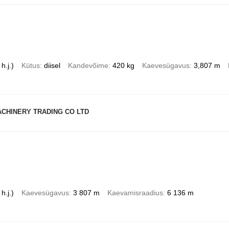
h.j.)
Kütus
diisel
Kandevõime
420 kg
Kaevesügavus
3,807 m
ACHINERY TRADING CO LTD
h.j.)
Kaevesügavus
3 807 m
Kaevamisraadius
6 136 m