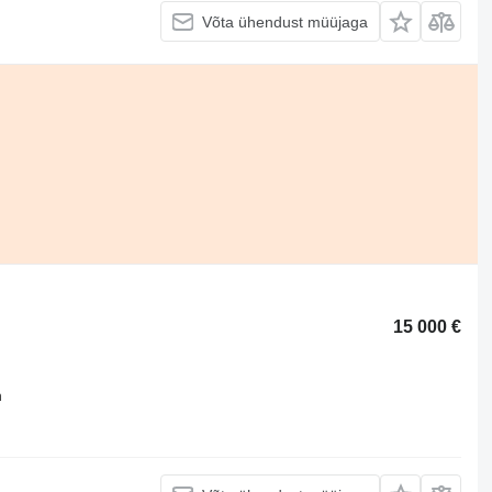
Võta ühendust müüjaga
15 000 €
m