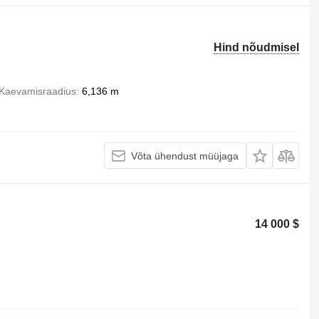
Hind nõudmisel
Kaevamisraadius
6,136 m
Võta ühendust müüjaga
14 000 $