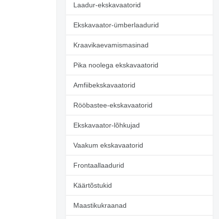
Laadur-ekskavaatorid
Ekskavaator-ümberlaadurid
Kraavikaevamismasinad
Pika noolega ekskavaatorid
Amfiibekskavaatorid
Rööbastee-ekskavaatorid
Ekskavaator-lõhkujad
Vaakum ekskavaatorid
Frontaallaadurid
Küsi lisapilte
Käärtõstukid
Maastikukraanad