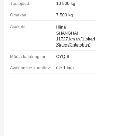
Tõstejõud:
13 500 kg
Omakaal:
7 500 kg
Asukoht:
Hiina
SHANGHAI
11727 km to "United
States/Columbus"
Müüja kataloogi nr:
CYQ-8
Avaldamise kuupäev:
üle 1 kuu