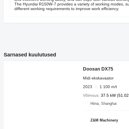
The Hyundai R150W-7 provides a variety of working modes, such
different working requirements to improve work efficiency.
Sarnased kuulutused
Doosan DX75
Midi ekskavaator
2023
1 100 m/t
Võimsus
37.5 kW (51.02 
Hiina, Shanghai
Z&M Machinery