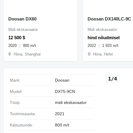
Doosan DX60
Doosan DX140LC-9C
Midi ekskavaator
Midi ekskavaator
12 500 $
hind nõudmisel
2020
900 m/t
2022
1 933 m/t
Hiina, Shanghai
Hiina, Hefei
1/4
Mark:
Doosan
Mudel:
DX75-9CN
Tüüp:
midi ekskavaator
Tootmisaasta:
2021
Käitustunde:
800 m/t