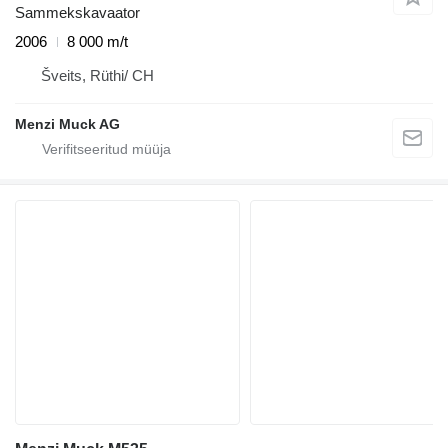
Sammekskavaator
2006
8 000 m/t
Šveits, Rüthi/ CH
Menzi Muck AG