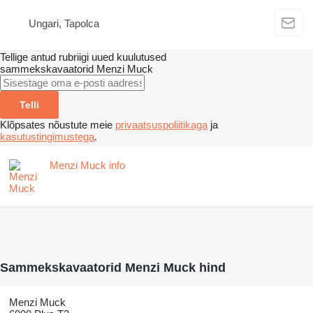
Ungari, Tapolca
Tellige antud rubriigi uued kuulutused
sammekskavaatorid
Menzi Muck
Telli
Klõpsates nõustute meie
privaatsuspoliitikaga
ja
kasutustingimustega
.
Menzi Muck info
Sammekskavaatorid Menzi Muck hind
Menzi Muck