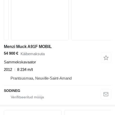
Menzi Muck A91F MOBIL
54 900 €
Käibemaksuta
Sammekskavaator
2012
8 234 m/t
Prantsusmaa, Neuville-Saint-Amand
SODINEG