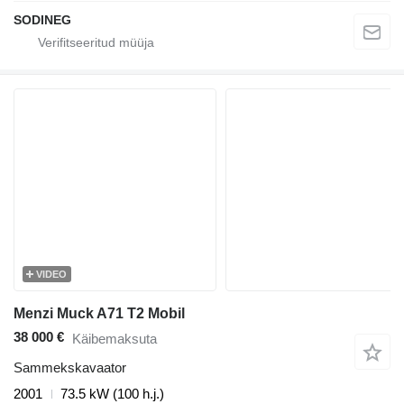
SODINEG
VIDEO
Menzi Muck A71 T2 Mobil
38 000 €
Käibemaksuta
Sammekskavaator
2001
73.5 kW (100 h.j.)