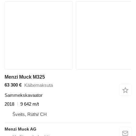
Menzi Muck M325
63 300 €
Käibemaksuta
Sammekskavaator
2018
9 642 m/t
Šveits, Rüthi/ CH
Menzi Muck AG