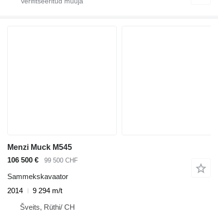
Menzi Muck M545
106 500 €
99 500 CHF
Sammekskavaator
2014
9 294 m/t
Šveits, Rüthi/ CH