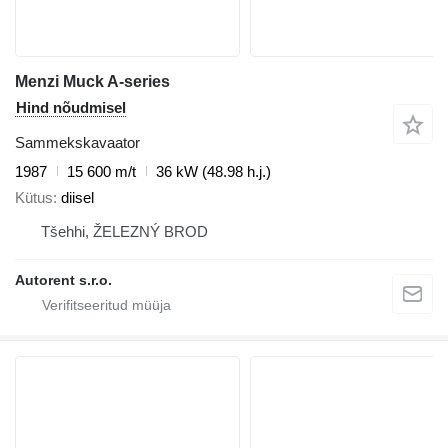
Menzi Muck A-series
Hind nõudmisel
Sammekskavaator
1987
15 600 m/t
36 kW (48.98 h.j.)
Kütus
diisel
Tšehhi, ŽELEZNÝ BROD
Autorent s.r.o.