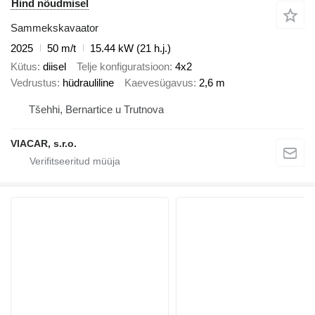
Hind nõudmisel
Sammekskavaator
2025
50 m/t
15.44 kW (21 h.j.)
Kütus
diisel
Telje konfiguratsioon
4x2
Vedrustus
hüdrauliline
Kaevesügavus
2,6 m
Tšehhi, Bernartice u Trutnova
VIACAR, s.r.o.