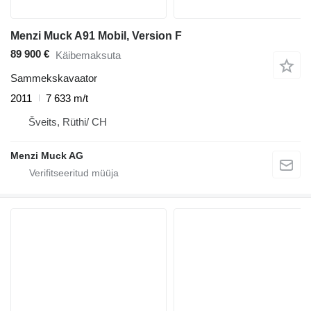
Menzi Muck A91 Mobil, Version F
89 900 €
Käibemaksuta
Sammekskavaator
2011
7 633 m/t
Šveits, Rüthi/ CH
Menzi Muck AG