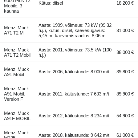
6000 Plus T2
Kütus: diisel
18 200 €
Mobile, 3
kauhaa
Aasta: 1999, võimsus: 73 kW (99.32
Menzi Muck
h.j.), kütus: diisel, kaevesügavus:
31 000 €
A71 T2 M
5,45 m, kaevamisraadius: 8,06 m
Menzi Muck
Aasta: 2001, võimsus: 73.5 kW (100
38 000 €
A71 T2 Mobil
h.j.)
Menzi Muck
Aasta: 2006, käitustunde: 8 000 m/t
39 800 €
A91 Mobil
Menzi Muck
A91 Mobil,
Aasta: 2011, käitustunde: 7 633 m/t
89 900 €
Version F
Menzi Muck
Aasta: 2012, käitustunde: 8 234 m/t
54 900 €
A91F MOBIL
Menzi Muck
Aasta: 2018, käitustunde: 9 642 m/t
61 000 €
M325