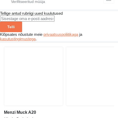
Tellige antud rubriigi uued kuulutused
Telli
Klõpsates nõustute meie
privaatsuspoliitikaga
ja
kasutustingimustega
.
Menzi Muck A20