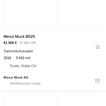
Menzi Muck M325
61 000 €
57 000 CHF
Sammekskavaator
2018
9 642 m/t
Šveits, Rüthi/ CH
Menzi Muck AG