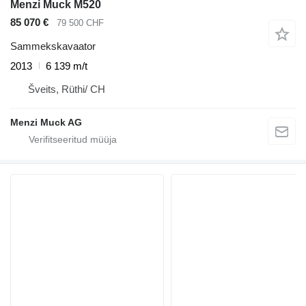
Menzi Muck M520
85 070 €
79 500 CHF
Sammekskavaator
2013
6 139 m/t
Šveits, Rüthi/ CH
Menzi Muck AG