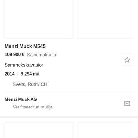
Menzi Muck M545
109 900 €
Käibemaksuta
Sammekskavaator
2014
9 294 m/t
Šveits, Rüthi/ CH
Menzi Muck AG