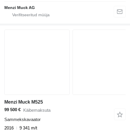
Menzi Muck AG
Menzi Muck M525
99 500 €
Käibemaksuta
Sammekskavaator
2016
9 341 m/t