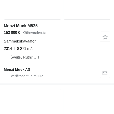
Menzi Muck M535
153 000 €
Käibemaksuta
Sammekskavaator
2014
8 271 m/t
Šveits, Rüthi/ CH
Menzi Muck AG