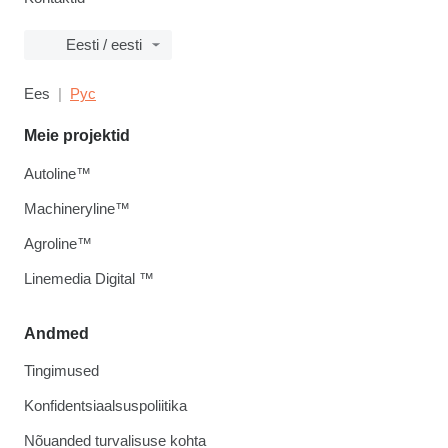
Eesti / eesti
Ees
Рус
Meie projektid
Autoline™
Machineryline™
Agroline™
Linemedia Digital ™
Andmed
Tingimused
Konfidentsiaalsuspoliitika
Nõuanded turvalisuse kohta