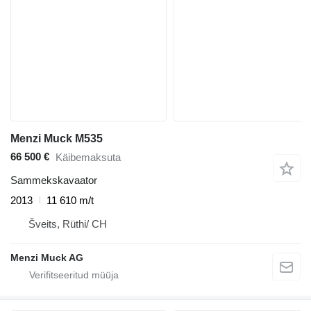
Menzi Muck M535
66 500 €
Käibemaksuta
Sammekskavaator
2013
11 610 m/t
Šveits, Rüthi/ CH
Menzi Muck AG