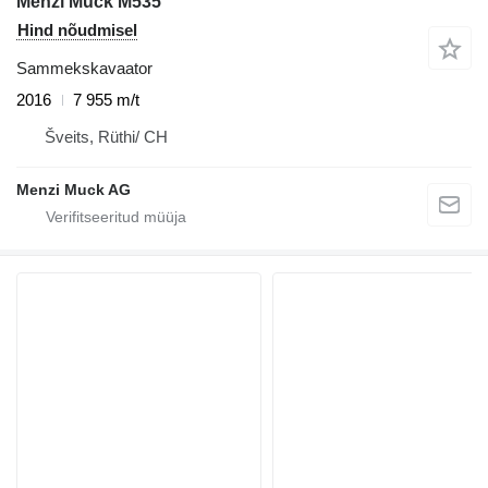
Menzi Muck M535
Hind nõudmisel
Sammekskavaator
2016
7 955 m/t
Šveits, Rüthi/ CH
Menzi Muck AG