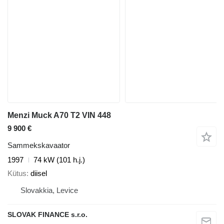
Menzi Muck A70 T2 VIN 448
9 900 €
Sammekskavaator
1997
74 kW (101 h.j.)
Kütus
diisel
Slovakkia, Levice
SLOVAK FINANCE s.r.o.