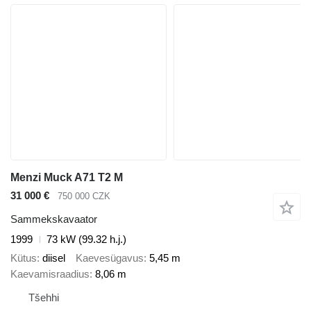
Menzi Muck A71 T2 M
31 000 €
750 000 CZK
Sammekskavaator
1999
73 kW (99.32 h.j.)
Kütus
diisel
Kaevesügavus
5,45 m
Kaevamisraadius
8,06 m
Tšehhi