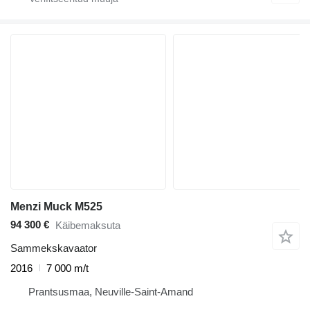
Menzi Muck M525
94 300 €
Käibemaksuta
Sammekskavaator
2016
7 000 m/t
Prantsusmaa, Neuville-Saint-Amand