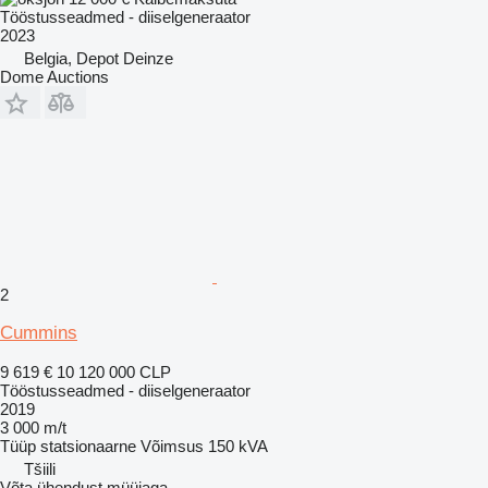
Tööstusseadmed - diiselgeneraator
2023
Belgia, Depot Deinze
Dome Auctions
2
Cummins
9 619 €
10 120 000 CLP
Tööstusseadmed - diiselgeneraator
2019
3 000 m/t
Tüüp
statsionaarne
Võimsus
150 kVA
Tšiili
Võta ühendust müüjaga