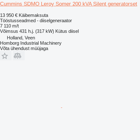
Cummins SDMO Leroy Somer 200 kVA Silent generatorset
13 950 €
Käibemaksuta
Tööstusseadmed - diiselgeneraator
7 110 m/t
Võimsus
431 h.j. (317 kW)
Kütus
diisel
Holland, Veen
Homborg Industrial Machinery
Võta ühendust müüjaga