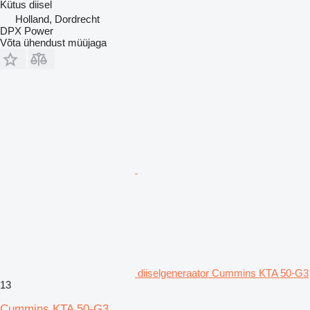
Kütus
diisel
Holland, Dordrecht
DPX Power
Võta ühendust müüjaga
diiselgeneraator Cummins KTA 50-G3
13
Cummins KTA 50-G3