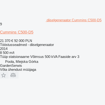
diiselgeneraator Cummins C500-D5
9
Cummins C500-D5
21 370 €
92 000 PLN
Tööstusseadmed - diiselgeneraator
2014
8 500 m/t
Tüüp
statsionaarne
Võimsus
500 kVA
Faaside arv
3
Poola, Miejska Górka
GardenSerwis
Võta ühendust müüjaga