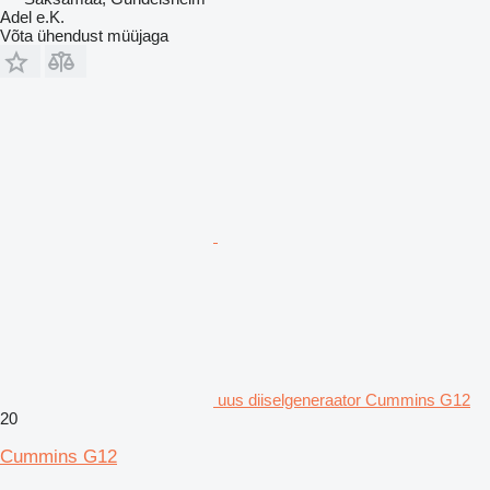
Adel e.K.
Võta ühendust müüjaga
uus diiselgeneraator Cummins G12
20
Cummins G12