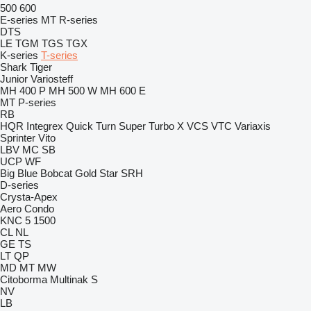
500
600
E-series
MT
R-series
DTS
LE
TGM
TGS
TGX
K-series
T-series
Shark
Tiger
Junior
Variosteff
MH 400 P
MH 500 W
MH 600 E
MT
P-series
RB
HQR
Integrex
Quick Turn
Super Turbo X
VCS
VTC
Variaxis
Sprinter
Vito
LBV
MC
SB
UCP
WF
Big Blue
Bobcat
Gold Star
SRH
D-series
Crysta-Apex
Aero
Condo
KNC 5 1500
CL
NL
GE
TS
LT
QP
MD
MT
MW
Citoborma
Multinak S
NV
LB