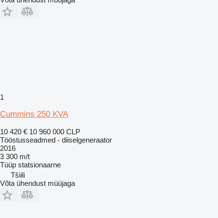
1
Cummins 250 KVA
10 420 €
10 960 000 CLP
Tööstusseadmed - diiselgeneraator
2016
3 300 m/t
Tüüp
statsionaarne
Tšiili
Võta ühendust müüjaga