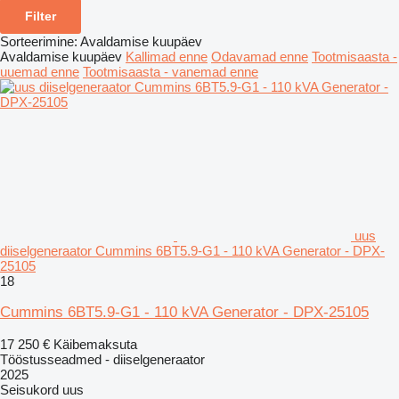
Filter
Sorteerimine
:
Avaldamise kuupäev
Avaldamise kuupäev
Kallimad enne
Odavamad enne
Tootmisaasta -
uuemad enne
Tootmisaasta - vanemad enne
uus
diiselgeneraator Cummins 6BT5.9-G1 - 110 kVA Generator - DPX-
25105
18
Cummins 6BT5.9-G1 - 110 kVA Generator - DPX-25105
17 250 €
Käibemaksuta
Tööstusseadmed - diiselgeneraator
2025
Seisukord
uus