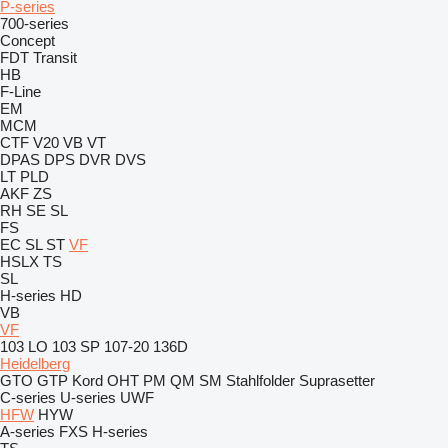
P-series
700-series
Concept
FDT
Transit
HB
F-Line
EM
MCM
CTF
V20
VB
VT
DPAS
DPS
DVR
DVS
LT
PLD
AKF
ZS
RH
SE
SL
FS
EC
SL
ST
VF
HSLX
TS
SL
H-series
HD
VB
VF
103 LO
103 SP
107-20
136D
Heidelberg
GTO
GTP
Kord
OHT
PM
QM
SM
Stahlfolder
Suprasetter
C-series
U-series
UWF
HFW
HYW
A-series
FXS
H-series