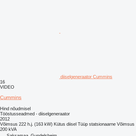
diiselgeneraator Cummins
16
VIDEO
Cummins
Hind nõudmisel
Tööstusseadmed - diiselgeneraator
2012
Võimsus
222 h.j. (163 kW)
Kütus
diisel
Tüüp
statsionaarne
Võimsus
200 kVA
Saksamaa, Gundelsheim