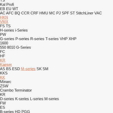
TS
Kal
Profi
EB
EU
WT
AC
AFC
BQ
CCR
CRF
HMU
MC
PJ
SPF
ST
StitchLiner
VAC
HKN
VMX
FS
TS
H-series
i-Series
PW
G-series
P-series
R-series
T-series
VHP
XHP
1600
550
8010
G-Series
FC
HF
KR
Kaeser
AS
BS
ESD
M-series
SK
SM
KKS
KK
Minarc
ZSW
Crambo
Terminator
KR
D-series
K-series
L-series
M-series
FW
ES
B-series
HD
PGG