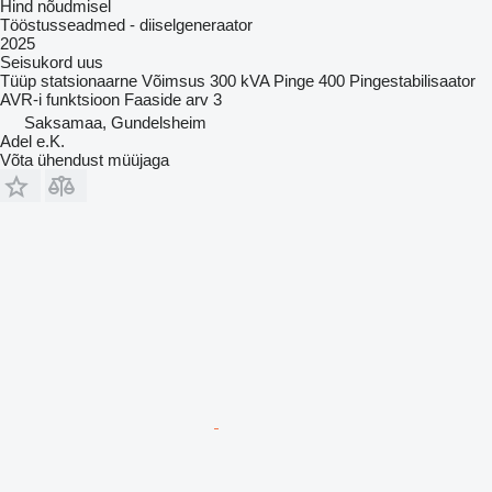
Hind nõudmisel
Tööstusseadmed - diiselgeneraator
2025
Seisukord
uus
Tüüp
statsionaarne
Võimsus
300 kVA
Pinge
400
Pingestabilisaator
AVR-i funktsioon
Faaside arv
3
Saksamaa, Gundelsheim
Adel e.K.
Võta ühendust müüjaga