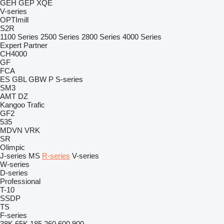
GEH
GEP
XQE
V-series
OPTImill
S2R
1100 Series
2500 Series
2800 Series
4000 Series
Expert
Partner
CH4000
GF
FCA
ES
GBL
GBW
P
S-series
SM3
AMT
DZ
Kangoo
Trafic
GF2
535
MDVN
VRK
SR
Olimpic
J-series
MS
R-series
V-series
W-series
D-series
Professional
T-10
SSDP
TS
F-series
38K
65K
185
260
600
900