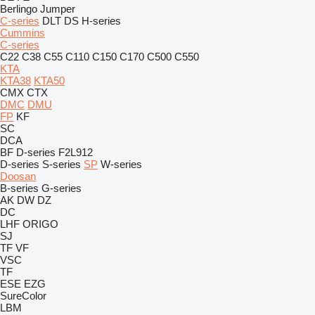
Berlingo
Jumper
C-series
DLT
DS
H-series
Cummins
C-series
C22
C38
C55
C110
C150
C170
C500
C550
KTA
KTA38
KTA50
CMX
CTX
DMC
DMU
FP
KF
SC
DCA
BF
D-series
F2L912
D-series
S-series
SP
W-series
Doosan
B-series
G-series
AK
DW
DZ
DC
LHF
ORIGO
SJ
TF
VF
VSC
TF
ESE
EZG
SureColor
LBM