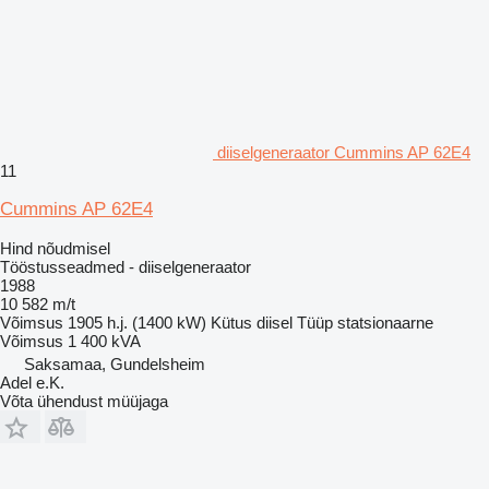
diiselgeneraator Cummins AP 62E4
11
Cummins AP 62E4
Hind nõudmisel
Tööstusseadmed - diiselgeneraator
1988
10 582 m/t
Võimsus
1905 h.j. (1400 kW)
Kütus
diisel
Tüüp
statsionaarne
Võimsus
1 400 kVA
Saksamaa, Gundelsheim
Adel e.K.
Võta ühendust müüjaga