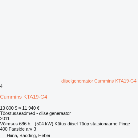
diiselgeneraator Cummins KTA19-G4
4
Cummins KTA19-G4
13 800 $
≈ 11 940 €
Tööstusseadmed - diiselgeneraator
2011
Võimsus
686 h.j. (504 kW)
Kütus
diisel
Tüüp
statsionaarne
Pinge
400
Faaside arv
3
Hiina, Baoding, Hebei