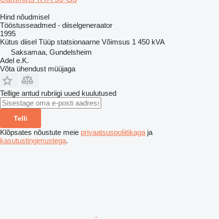
Hind nõudmisel
Tööstusseadmed - diiselgeneraator
1995
Kütus
diisel
Tüüp
statsionaarne
Võimsus
1 450 kVA
Saksamaa, Gundelsheim
Adel e.K.
Võta ühendust müüjaga
Tellige antud rubriigi uued kuulutused
Telli
Klõpsates nõustute meie
privaatsuspoliitikaga
ja
kasutustingimustega
.