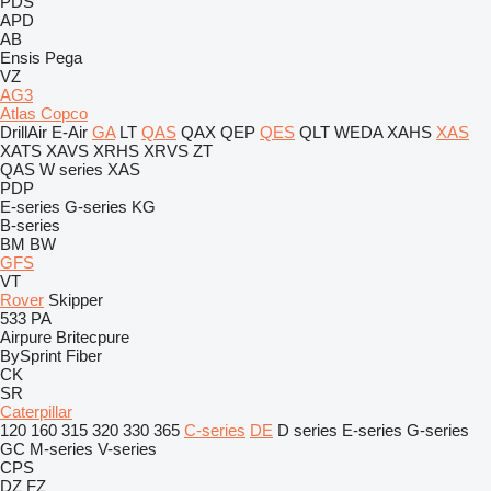
PDS
APD
AB
Ensis
Pega
VZ
AG3
Atlas Copco
DrillAir
E-Air
GA
LT
QAS
QAX
QEP
QES
QLT
WEDA
XAHS
XAS
XATS
XAVS
XRHS
XRVS
ZT
QAS
W series
XAS
PDP
E-series
G-series
KG
B-series
BM
BW
GFS
VT
Rover
Skipper
533
PA
Airpure
Britecpure
BySprint Fiber
CK
SR
Caterpillar
120
160
315
320
330
365
C-series
DE
D series
E-series
G-series
GC
M-series
V-series
CPS
DZ
FZ