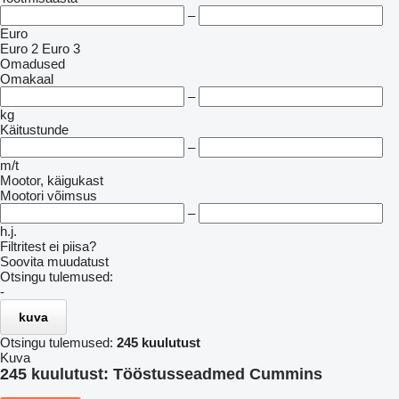
–
Euro
Euro 2
Euro 3
Omadused
Omakaal
–
kg
Käitustunde
–
m/t
Mootor, käigukast
Mootori võimsus
–
h.j.
Filtritest ei piisa?
Soovita muudatust
Otsingu tulemused:
-
kuva
Otsingu tulemused:
245 kuulutust
Kuva
245 kuulutust:
Tööstusseadmed Cummins