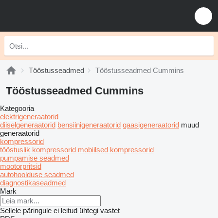
Tööstusseadmed
Tööstusseadmed Cummins
Tööstusseadmed Cummins
Kategooria
elektrigeneraatorid
diiselgeneraatorid
bensiinigeneraatorid
gaasigeneraatorid
muud
generaatorid
kompressorid
tööstuslik kompressorid
mobiilsed kompressorid
pumpamise seadmed
mootorpritsid
autohoolduse seadmed
diagnostikaseadmed
Mark
Sellele päringule ei leitud ühtegi vastet