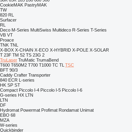
CookieMAK
PastryMAK
TW
820
RL
Surfacer
RL
Deco
M-Series
MultiSwiss
Multideco
R-Series
T-Series
VB
VT
Proace
TNK
TNL
X-BOX
X-CHAIN
X-ECO
X-HYBRID
X-POLE
X-SOLAR
T 23F
TM 52
TS 23G 2
TruLaser
TruMatic
TrumaBend
T600
T650M2
T700
T1000
TC
TL
TSC
BFT 90/3
Caddy
Crafter
Transporter
840
ECR
L-series
HK
SP
ST
Compact
Piccolo I-4
Piccolo I-5
Piccolo I-6
G-series
HX
LTN
LTN
DF
Hydromat
Powermat
Profimat
Rondamat
Unimat
EBO 68
MZA
W-series
Quickbinder