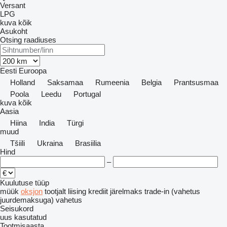
Versant
LPG
kuva kõik
Asukoht
Otsing raadiuses
Eesti
Euroopa
Holland
Saksamaa
Rumeenia
Belgia
Prantsusmaa
Poola
Leedu
Portugal
kuva kõik
Aasia
Hiina
India
Türgi
muud
Tšiili
Ukraina
Brasiilia
Hind
–
Kuulutuse tüüp
müük
oksjon
tootjalt
liising
krediit
järelmaks
trade-in (vahetus
juurdemaksuga)
vahetus
Seisukord
uus
kasutatud
Tootmisaasta