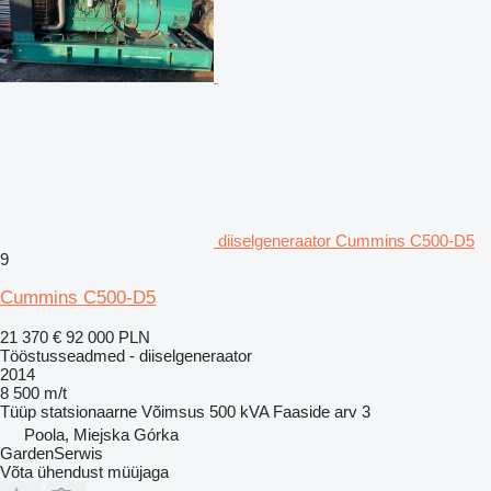
diiselgeneraator Cummins C500-D5
9
Cummins C500-D5
21 370 €
92 000 PLN
Tööstusseadmed - diiselgeneraator
2014
8 500 m/t
Tüüp
statsionaarne
Võimsus
500 kVA
Faaside arv
3
Poola, Miejska Górka
GardenSerwis
Võta ühendust müüjaga