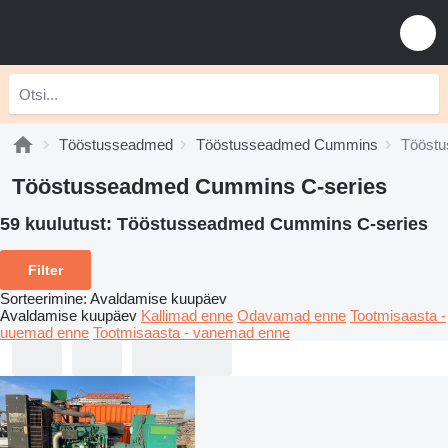
Tööstusseadmed
Tööstusseadmed Cummins
Tööstu
Tööstusseadmed Cummins C-series
59 kuulutust:
Tööstusseadmed Cummins C-series
Filter
Sorteerimine
:
Avaldamise kuupäev
Avaldamise kuupäev
Kallimad enne
Odavamad enne
Tootmisaasta -
uuemad enne
Tootmisaasta - vanemad enne