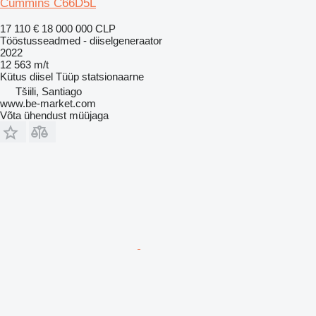
Cummins C66D5L
17 110 €
18 000 000 CLP
Tööstusseadmed - diiselgeneraator
2022
12 563 m/t
Kütus
diisel
Tüüp
statsionaarne
Tšiili, Santiago
www.be-market.com
Võta ühendust müüjaga