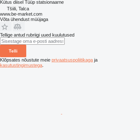
Kütus
diisel
Tüüp
statsionaarne
Tšiili, Talca
www.be-market.com
Võta ühendust müüjaga
Tellige antud rubriigi uued kuulutused
Telli
Klõpsates nõustute meie
privaatsuspoliitikaga
ja
kasutustingimustega
.