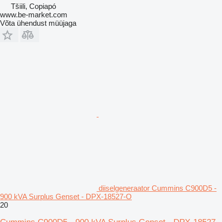
Tšiili, Copiapó
www.be-market.com
Võta ühendust müüjaga
diiselgeneraator Cummins C900D5 -
900 kVA Surplus Genset - DPX-18527-O
20