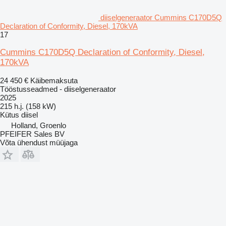
diiselgeneraator Cummins C170D5Q
Declaration of Conformity, Diesel, 170kVA
17
Cummins C170D5Q Declaration of Conformity, Diesel,
170kVA
24 450 €
Käibemaksuta
Tööstusseadmed - diiselgeneraator
2025
215 h.j. (158 kW)
Kütus
diisel
Holland, Groenlo
PFEIFER Sales BV
Võta ühendust müüjaga