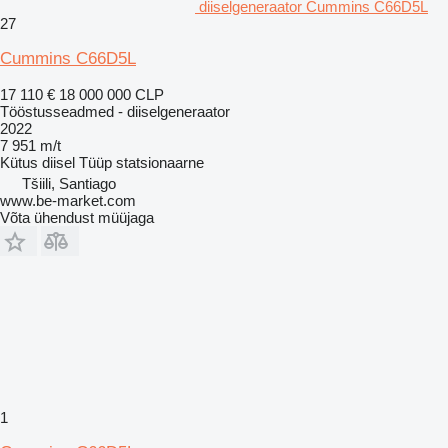
diiselgeneraator Cummins C66D5L
27
Cummins C66D5L
17 110 €
18 000 000 CLP
Tööstusseadmed - diiselgeneraator
2022
7 951 m/t
Kütus
diisel
Tüüp
statsionaarne
Tšiili, Santiago
www.be-market.com
Võta ühendust müüjaga
1