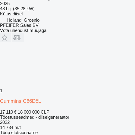
2025
48 h.j. (35.28 kW)
Kütus
diisel
Holland, Groenlo
PFEIFER Sales BV
Võta ühendust müüjaga
1
Cummins C66D5L
17 110 €
18 000 000 CLP
Tööstusseadmed - diiselgeneraator
2022
14 734 m/t
Tüüp
statsionaarne