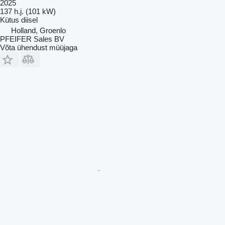
2025
137 h.j. (101 kW)
Kütus
diisel
Holland, Groenlo
PFEIFER Sales BV
Võta ühendust müüjaga