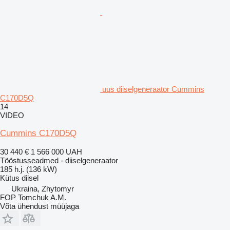
uus diiselgeneraator Cummins
C170D5Q
14
VIDEO
Cummins C170D5Q
30 440 €
1 566 000 UAH
Tööstusseadmed - diiselgeneraator
185 h.j. (136 kW)
Kütus
diisel
Ukraina, Zhytomyr
FOP Tomchuk A.M.
Võta ühendust müüjaga