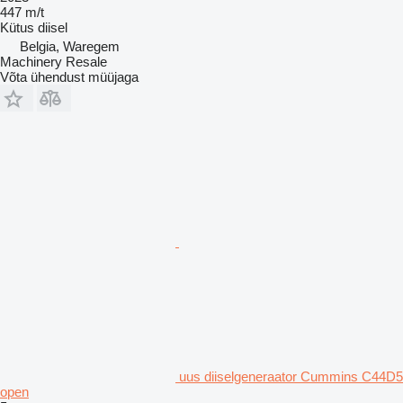
447 m/t
Kütus
diisel
Belgia, Waregem
Machinery Resale
Võta ühendust müüjaga
uus diiselgeneraator Cummins C44D5
open