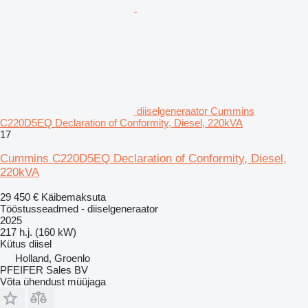
diiselgeneraator Cummins
C220D5EQ Declaration of Conformity, Diesel, 220kVA
17
Cummins C220D5EQ Declaration of Conformity, Diesel,
220kVA
29 450 €
Käibemaksuta
Tööstusseadmed - diiselgeneraator
2025
217 h.j. (160 kW)
Kütus
diisel
Holland, Groenlo
PFEIFER Sales BV
Võta ühendust müüjaga