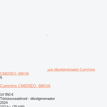
uus diiselgeneraator Cummins
C66D5EQ. 66KVA
9
Cummins C66D5EQ. 66KVA
14 950 €
Tööstusseadmed - diiselgeneraator
2024
102 h.j. (75 kW)