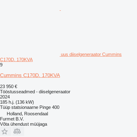
uus diiselgeneraator Cummins
C170D. 170KVA
9
Cummins C170D. 170KVA
23 950 €
Tööstusseadmed - diiselgeneraator
2024
185 h.j. (136 kW)
Tüüp
statsionaarne
Pinge
400
Holland, Roosendaal
Furmet B.V.
Võta ühendust müüjaga