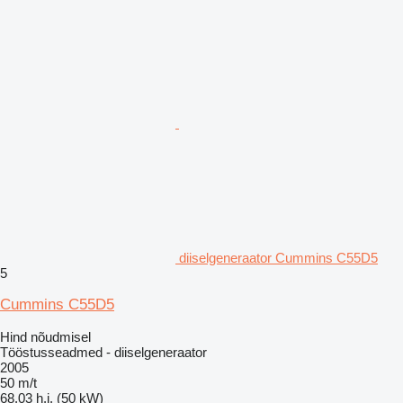
diiselgeneraator Cummins C55D5
5
Cummins C55D5
Hind nõudmisel
Tööstusseadmed - diiselgeneraator
2005
50 m/t
68.03 h.j. (50 kW)