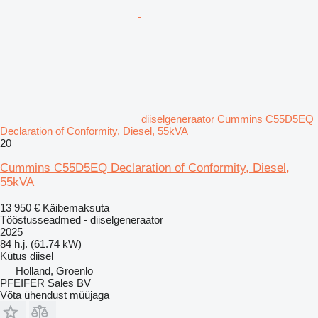
diiselgeneraator Cummins C55D5EQ
Declaration of Conformity, Diesel, 55kVA
20
Cummins C55D5EQ Declaration of Conformity, Diesel,
55kVA
13 950 €
Käibemaksuta
Tööstusseadmed - diiselgeneraator
2025
84 h.j. (61.74 kW)
Kütus
diisel
Holland, Groenlo
PFEIFER Sales BV
Võta ühendust müüjaga