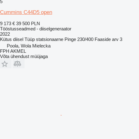
5
Cummins C44D5 open
9 173 €
39 500 PLN
Tööstusseadmed - diiselgeneraator
2022
Kütus
diisel
Tüüp
statsionaarne
Pinge
230/400
Faaside arv
3
Poola, Wola Mielecka
FPH AKMEL
Võta ühendust müüjaga