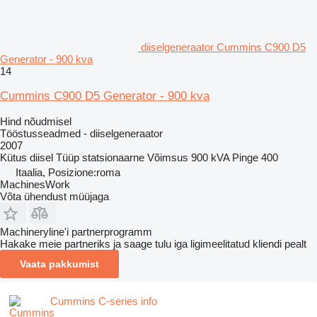
diiselgeneraator Cummins C900 D5
Generator - 900 kva
14
Cummins C900 D5 Generator - 900 kva
Hind nõudmisel
Tööstusseadmed - diiselgeneraator
2007
Kütus
diisel
Tüüp
statsionaarne
Võimsus
900 kVA
Pinge
400
Itaalia, Posizione:roma
MachinesWork
Võta ühendust müüjaga
Machineryline'i partnerprogramm
Hakake meie partneriks ja saage tulu iga ligimeelitatud kliendi pealt
Vaata pakkumist
Cummins C-series info