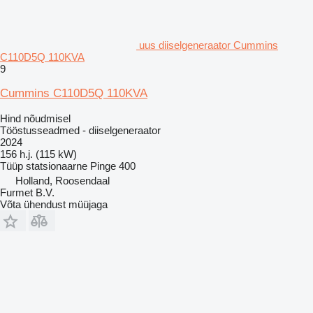
uus diiselgeneraator Cummins
C110D5Q 110KVA
9
Cummins C110D5Q 110KVA
Hind nõudmisel
Tööstusseadmed - diiselgeneraator
2024
156 h.j. (115 kW)
Tüüp
statsionaarne
Pinge
400
Holland, Roosendaal
Furmet B.V.
Võta ühendust müüjaga