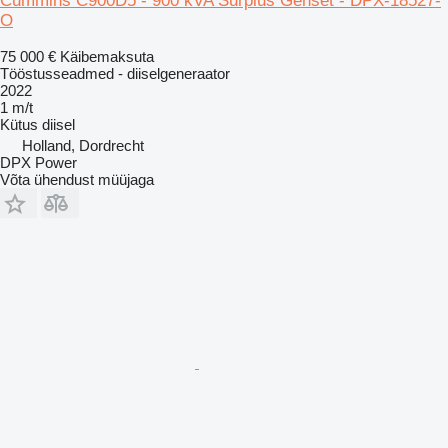
Cummins C900D5 - 900 kVA Surplus Genset - DPX-18527-
O
75 000 €
Käibemaksuta
Tööstusseadmed - diiselgeneraator
2022
1 m/t
Kütus
diisel
Holland, Dordrecht
DPX Power
Võta ühendust müüjaga