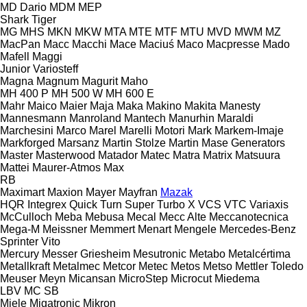
MD Dario
MDM
MEP
Shark
Tiger
MG
MHS
MKN
MKW
MTA
MTE
MTF
MTU
MVD
MWM
MZ
MacPan
Macc
Macchi
Mace
Maciuś
Maco
Macpresse
Mado
Mafell
Maggi
Junior
Variosteff
Magna
Magnum
Magurit
Maho
MH 400 P
MH 500 W
MH 600 E
Mahr
Maico
Maier
Maja
Maka
Makino
Makita
Manesty
Mannesmann
Manroland
Mantech
Manurhin
Maraldi
Marchesini
Marco
Marel
Marelli Motori
Mark
Markem-Imaje
Markforged
Marsanz
Martin Stolze
Martin
Mase Generators
Master
Masterwood
Matador
Matec
Matra
Matrix
Matsuura
Mattei
Maurer-Atmos
Max
RB
Maximart
Maxion
Mayer
Mayfran
Mazak
HQR
Integrex
Quick Turn
Super Turbo X
VCS
VTC
Variaxis
McCulloch
Meba
Mebusa
Mecal
Mecc Alte
Meccanotecnica
Mega-M
Meissner
Memmert
Menart
Mengele
Mercedes-Benz
Sprinter
Vito
Mercury
Messer Griesheim
Mesutronic
Metabo
Metalcértima
Metallkraft
Metalmec
Metcor
Metec
Metos
Metso
Mettler Toledo
Meuser
Meyn
Micansan
MicroStep
Microcut
Miedema
LBV
MC
SB
Miele
Migatronic
Mikron