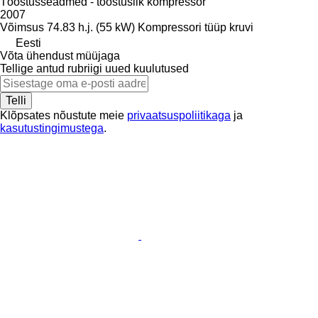
Tööstusseadmed - tööstuslik kompressor
2007
Võimsus
74.83 h.j. (55 kW)
Kompressori tüüp
kruvi
Eesti
Võta ühendust müüjaga
Tellige antud rubriigi uued kuulutused
Telli
Klõpsates nõustute meie
privaatsuspoliitikaga
ja
kasutustingimustega
.