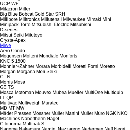
UCP
WF
Milacron
Miller
Big Blue
Bobcat
Gold Star
SRH
Millipore
Milltronics
Millutensil
Milwaukee
Mimaki
Mini
Minipack-Torre
Mitsubishi Electric
Mitsubishi
D-series
Mitsui Seiki
Mitutoyo
Crysta-Apex
Miwe
Aero
Condo
Mogensen
Molteni
Mondiale
Monforts
KNC 5 1500
Monnier+Zahner
Morara
Morbidelli
Moretti Forni
Moretto
Morgan
Morgana
Mori Seiki
CL
NL
Morris
Mosa
GE
TS
Mosca
Motoman
Mouvex
Mubea
Mueller
MultiOne
Multiquip
LT
QP
Multivac
Multiweigh
Muratec
MD
MT
MW
Mäder Pressen
Mössner
Müller Martini
Müller
Müro
NGK
NKO
Machines
Nabertherm
Nagel
Citoborma
Multinak S
Nagema
Nakamura
Nardini
Nazzareno
Nederman
Neff
Negri