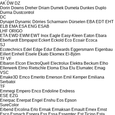
AK
DW
DZ
Dorin
Downs
Dreher
Driam
Dumek
Dumeta
Dunkes
Duplo
Durma
Dustcontrol
DC
Dynajet
Dynamic
Dörries Scharmann
Dürselen
EBA
EDT
EHT
ELB
EMA
ESA ENG
ESAB
LHF
ORIGO
ETA
EWD
EWM
EWT Inox
Eagle
Easy-Kleen
Eaton
Ebara
Eberhardt
Ebmpapst
Eckert
Eckold
Eco
Ecoair
Ecoca
SJ
Ecotechnics
Edel
Edge
Edur
Edwards
Eggersmann
Eigenbau
Eillert
Einhell
Eisele
Ekato
Ekomex
El-Björn
TF
VF
Elbaron
Elcon
ElectroQuell
Electrolux
Elektra Beckum
Elho
Ellerwerk
Elmo Rietschle
Eloma
Elsa
Elu
Elumatec
Emag
VSC
Emake3D
Emco
Emerito
Emerson
Emil Kemper
Emiliana
Serbatoi
TF
Emmegi
Empero
Enco
Endoline
Endress
ESE
EZG
Enerpac
Enerpat
Engel
Enshu
Eos
Epson
SureColor
Erbend
Ercolina
Erlo
Ermak
Ermaksan
Ernault
Ernex
Ernst
Esco
Esmach
Espera
Ess
Essa
Essemtec
Est Ticino
Esta