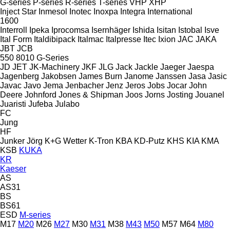
G-series
P-series
R-series
T-series
VHP
XHP
Inject Star
Inmesol
Inotec
Inoxpa
Integra
International
1600
Interroll
Ipeka
Iprocomsa
Isernhäger
Ishida
Isitan
Istobal
Isve
Ital Form
Italdibipack
Italmac
Italpresse
Itec
Ixion
JAC
JAKA
JBT
JCB
550
8010
G-Series
JD
JET
JK-Machinery
JKF
JLG
Jack
Jackle
Jaeger
Jaespa
Jagenberg
Jakobsen
James Burn
Janome
Janssen
Jasa
Jasic
Javac
Javo
Jema
Jenbacher
Jenz
Jeros
Jobs
Jocar
John
Deere
Johnford
Jones & Shipman
Joos
Jorns
Josting
Jouanel
Juaristi
Jufeba
Julabo
FC
Jung
HF
Junker
Jörg
K+G Wetter
K-Tron
KBA
KD-Putz
KHS
KIA
KMA
KSB
KUKA
KR
Kaeser
AS
AS31
BS
BS61
ESD
M-series
M17
M20
M26
M27
M30
M31
M38
M43
M50
M57
M64
M80