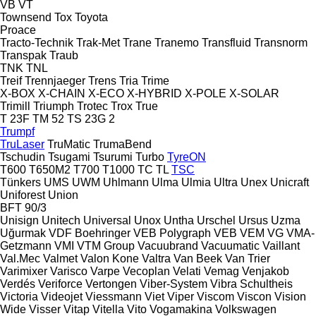
VB
VT
Townsend
Tox
Toyota
Proace
Tracto-Technik
Trak-Met
Trane
Tranemo
Transfluid
Transnorm
Transpak
Traub
TNK
TNL
Treif
Trennjaeger
Trens
Tria
Trime
X-BOX
X-CHAIN
X-ECO
X-HYBRID
X-POLE
X-SOLAR
Trimill
Triumph
Trotec
Trox
True
T 23F
TM 52
TS 23G 2
Trumpf
TruLaser
TruMatic
TrumaBend
Tschudin
Tsugami
Tsurumi
Turbo
TyreON
T600
T650M2
T700
T1000
TC
TL
TSC
Tünkers
UMS
UWM
Uhlmann
Ulma
Ulmia
Ultra
Unex
Unicraft
Uniforest
Union
BFT 90/3
Unisign
Unitech
Universal
Unox
Untha
Urschel
Ursus
Uzma
Uğurmak
VDF Boehringer
VEB Polygraph
VEB
VEM
VG
VMA-
Getzmann
VMI
VTM Group
Vacuubrand
Vacuumatic
Vaillant
Val.Mec
Valmet
Valon Kone
Valtra
Van Beek
Van Trier
Varimixer
Varisco
Varpe
Vecoplan
Velati
Vemag
Venjakob
Verdés
Veriforce
Vertongen
Viber-System
Vibra Schultheis
Victoria
Videojet
Viessmann
Viet
Viper
Viscom
Viscon
Vision
Wide
Visser
Vitap
Vitella
Vito
Vogamakina
Volkswagen