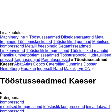
Lisa kuulutus
Machineryline
»
Tööstusseadmed
Diiselgeneraatorid
Metalli
treipingid
Töötlemiskeskused
Tööstuslikud pumbad
Mobiilsed
kompressorid
Metalli freespingid
Segamisseadmed
Lintkonveierid
Tööstuslik kompressorid
Tööstuslikud mahutid
Plastiku ümbertöötlemisseadmed
Tööstusrobotid
Hüdraulilised
pressid
Taignasegajad
Painutuspressid
»
Tööstusseadmed
Kaeser
Abat
Atlas Copco
Caterpillar
Cummins
Doosan
Heidelberg
Hurakan
Ingersoll Rand
Mazak
TyreON
»
Tööstusseadmed Kaeser
Kategooria
kompressorid
mobiilsed kompressorid
tööstuslik kompressorid
teisaldatavad
kompressorid