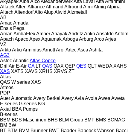
Akyapak
Alba
Alco
Alexanderwerk
Alfa Laval
Alfa
Alfarimini
Alfatek
Allen
Alliance
Allmand
Allround
Almi
Almig
Alpina
Altech
Altendorf
Alto
Alup
Alwid
Alzmetall
AB
Amac
Amada
Ensis
Pega
Aman
AmbaFlex
Amber
Anayak
Andritz
Anko
Ansaldo
Antom
Apach
Apaco
Apex
Aquamak
Arboga
Arburg
Arco
Arjes
VZ
Arkto
Arku
Arminius
Arnott
Arol
Artec
Asca
Ashita
AG3
Astec
Atlantic
Atlas Copco
DrillAir
E-Air
GA
LT
QAS
QAX
QEP
QES
QLT
WEDA
XAHS
XAS
XATS
XAVS
XRHS
XRVS
ZT
Atlas
QAS
W series
XAS
Atmos
PDP
Auer
Automatic
Avery Berkel
Avery
Avia
Avola
Awea
Aweta
E-series
G-series
KG
Axial
BBA Pumps
B-series
BBM
BDS Maschinen
BHS
BLM Group
BMF
BMS
BOMAG
BM
BW
BT
BTM
BVM Brunner
BWT
Baader
Babcock Wanson
Bacci