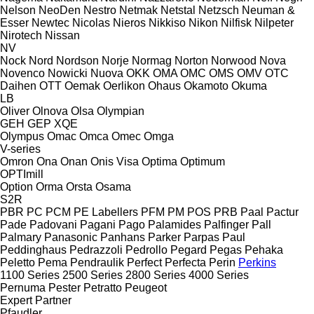
Nelson
NeoDen
Nestro
Netmak
Netstal
Netzsch
Neuman &
Esser
Newtec
Nicolas
Nieros
Nikkiso
Nikon
Nilfisk
Nilpeter
Nirotech
Nissan
NV
Nock
Nord
Nordson
Norje
Normag
Norton
Norwood
Nova
Novenco
Nowicki
Nuova
OKK
OMA
OMC
OMS
OMV
OTC
Daihen
OTT
Oemak
Oerlikon
Ohaus
Okamoto
Okuma
LB
Oliver
Olnova
Olsa
Olympian
GEH
GEP
XQE
Olympus
Omac
Omca
Omec
Omga
V-series
Omron
Ona
Onan
Onis Visa
Optima
Optimum
OPTImill
Option
Orma
Orsta
Osama
S2R
PBR
PC
PCM
PE Labellers
PFM
PM
POS
PRB
Paal
Pactur
Pade
Padovani
Pagani
Pago
Palamides
Palfinger
Pall
Palmary
Panasonic
Panhans
Parker
Parpas
Paul
Peddinghaus
Pedrazzoli
Pedrollo
Pegard
Pegas
Pehaka
Peletto
Pema
Pendraulik
Perfect
Perfecta
Perin
Perkins
1100 Series
2500 Series
2800 Series
4000 Series
Pernuma
Pester
Petratto
Peugeot
Expert
Partner
Pfaudler