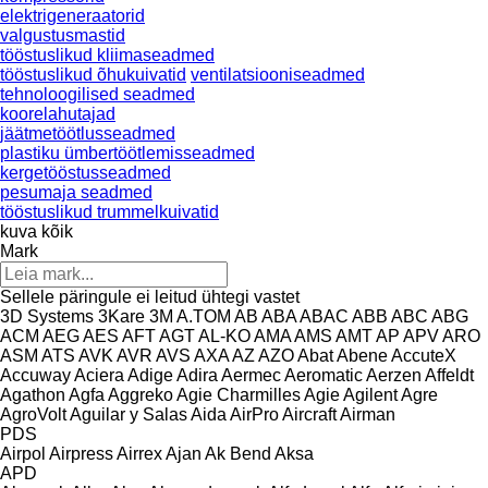
elektrigeneraatorid
valgustusmastid
tööstuslikud kliimaseadmed
tööstuslikud õhukuivatid
ventilatsiooniseadmed
tehnoloogilised seadmed
koorelahutajad
jäätmetöötlusseadmed
plastiku ümbertöötlemisseadmed
kergetööstusseadmed
pesumaja seadmed
tööstuslikud trummelkuivatid
kuva kõik
Mark
Sellele päringule ei leitud ühtegi vastet
3D Systems
3Kare
3M
A.TOM
AB
ABA
ABAC
ABB
ABC
ABG
ACM
AEG
AES
AFT
AGT
AL-KO
AMA
AMS
AMT
AP
APV
ARO
ASM
ATS
AVK
AVR
AVS
AXA
AZ
AZO
Abat
Abene
AccuteX
Accuway
Aciera
Adige
Adira
Aermec
Aeromatic
Aerzen
Affeldt
Agathon
Agfa
Aggreko
Agie Charmilles
Agie
Agilent
Agre
AgroVolt
Aguilar y Salas
Aida
AirPro
Aircraft
Airman
PDS
Airpol
Airpress
Airrex
Ajan
Ak Bend
Aksa
APD