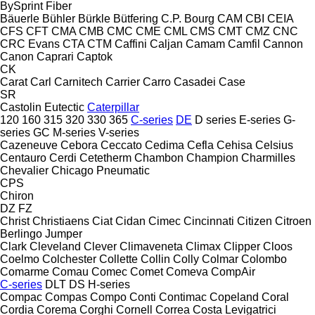
BySprint Fiber
Bäuerle
Bühler
Bürkle
Bütfering
C.P. Bourg
CAM
CBI
CEIA
CFS
CFT
CMA
CMB
CMC
CME
CML
CMS
CMT
CMZ
CNC
CRC Evans
CTA
CTM
Caffini
Caljan
Camam
Camfil
Cannon
Canon
Caprari
Captok
CK
Carat
Carl
Carnitech
Carrier
Carro
Casadei
Case
SR
Castolin Eutectic
Caterpillar
120
160
315
320
330
365
C-series
DE
D series
E-series
G-
series
GC
M-series
V-series
Cazeneuve
Cebora
Ceccato
Cedima
Cefla
Cehisa
Celsius
Centauro
Cerdi
Cetetherm
Chambon
Champion
Charmilles
Chevalier
Chicago Pneumatic
CPS
Chiron
DZ
FZ
Christ
Christiaens
Ciat
Cidan
Cimec
Cincinnati
Citizen
Citroen
Berlingo
Jumper
Clark
Cleveland
Clever
Climaveneta
Climax
Clipper
Cloos
Coelmo
Colchester
Collette
Collin
Colly
Colmar
Colombo
Comarme
Comau
Comec
Comet
Comeva
CompAir
C-series
DLT
DS
H-series
Compac
Compas
Compo
Conti
Contimac
Copeland
Coral
Cordia
Corema
Corghi
Cornell
Correa
Costa Levigatrici