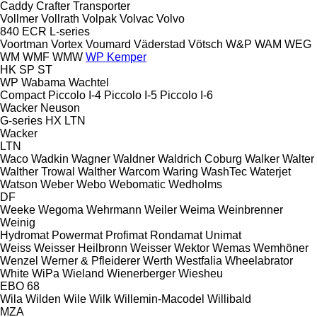
Caddy
Crafter
Transporter
Vollmer
Vollrath
Volpak
Volvac
Volvo
840
ECR
L-series
Voortman
Vortex
Voumard
Väderstad
Vötsch
W&P
WAM
WEG
WM
WMF
WMW
WP Kemper
HK
SP
ST
WP
Wabama
Wachtel
Compact
Piccolo I-4
Piccolo I-5
Piccolo I-6
Wacker Neuson
G-series
HX
LTN
Wacker
LTN
Waco
Wadkin
Wagner
Waldner
Waldrich Coburg
Walker
Walter
Walther Trowal
Walther
Warcom
Waring
WashTec
Waterjet
Watson
Weber
Webo
Webomatic
Wedholms
DF
Weeke
Wegoma
Wehrmann
Weiler
Weima
Weinbrenner
Weinig
Hydromat
Powermat
Profimat
Rondamat
Unimat
Weiss
Weisser Heilbronn
Weisser
Wektor
Wemas
Wemhöner
Wenzel
Werner & Pfleiderer
Werth
Westfalia
Wheelabrator
White
WiPa
Wieland
Wienerberger
Wiesheu
EBO 68
Wila
Wilden
Wile
Wilk
Willemin-Macodel
Willibald
MZA