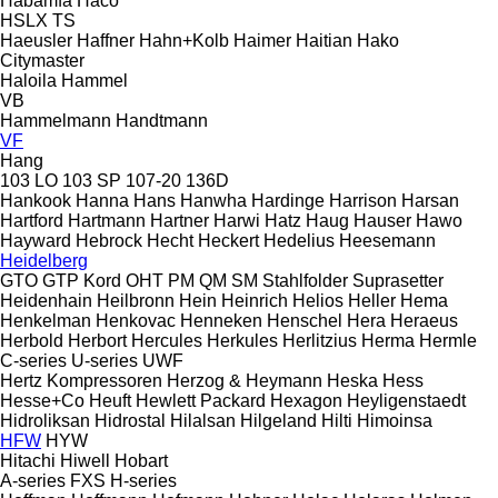
Habämfa
Haco
HSLX
TS
Haeusler
Haffner
Hahn+Kolb
Haimer
Haitian
Hako
Citymaster
Haloila
Hammel
VB
Hammelmann
Handtmann
VF
Hang
103 LO
103 SP
107-20
136D
Hankook
Hanna
Hans
Hanwha
Hardinge
Harrison
Harsan
Hartford
Hartmann
Hartner
Harwi
Hatz
Haug
Hauser
Hawo
Hayward
Hebrock
Hecht
Heckert
Hedelius
Heesemann
Heidelberg
GTO
GTP
Kord
OHT
PM
QM
SM
Stahlfolder
Suprasetter
Heidenhain
Heilbronn
Hein
Heinrich
Helios
Heller
Hema
Henkelman
Henkovac
Henneken
Henschel
Hera
Heraeus
Herbold
Herbort
Hercules
Herkules
Herlitzius
Herma
Hermle
C-series
U-series
UWF
Hertz Kompressoren
Herzog & Heymann
Heska
Hess
Hesse+Co
Heuft
Hewlett Packard
Hexagon
Heyligenstaedt
Hidroliksan
Hidrostal
Hilalsan
Hilgeland
Hilti
Himoinsa
HFW
HYW
Hitachi
Hiwell
Hobart
A-series
FXS
H-series