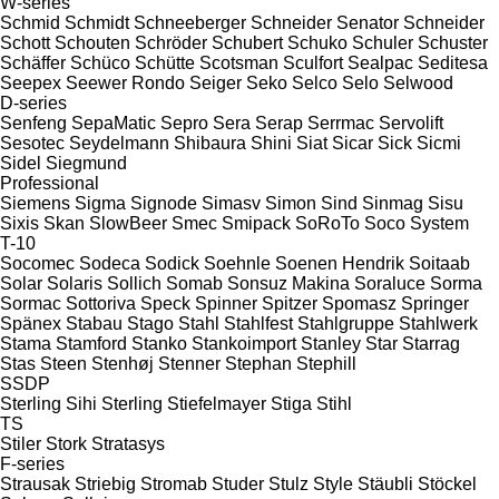
W-series
Schmid
Schmidt
Schneeberger
Schneider Senator
Schneider
Schott
Schouten
Schröder
Schubert
Schuko
Schuler
Schuster
Schäffer
Schüco
Schütte
Scotsman
Sculfort
Sealpac
Seditesa
Seepex
Seewer Rondo
Seiger
Seko
Selco
Selo
Selwood
D-series
Senfeng
SepaMatic
Sepro
Sera
Serap
Serrmac
Servolift
Sesotec
Seydelmann
Shibaura
Shini
Siat
Sicar
Sick
Sicmi
Sidel
Siegmund
Professional
Siemens
Sigma
Signode
Simasv
Simon
Sind
Sinmag
Sisu
Sixis
Skan
SlowBeer
Smec
Smipack
SoRoTo
Soco System
T-10
Socomec
Sodeca
Sodick
Soehnle
Soenen Hendrik
Soitaab
Solar
Solaris
Sollich
Somab
Sonsuz Makina
Soraluce
Sorma
Sormac
Sottoriva
Speck
Spinner
Spitzer
Spomasz
Springer
Spänex
Stabau
Stago
Stahl
Stahlfest
Stahlgruppe
Stahlwerk
Stama
Stamford
Stanko
Stankoimport
Stanley
Star
Starrag
Stas
Steen
Stenhøj
Stenner
Stephan
Stephill
SSDP
Sterling Sihi
Sterling
Stiefelmayer
Stiga
Stihl
TS
Stiler
Stork
Stratasys
F-series
Strausak
Striebig
Stromab
Studer
Stulz
Style
Stäubli
Stöckel