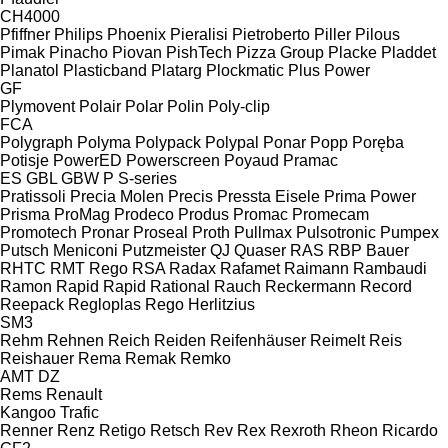
CH4000
Pfiffner
Philips
Phoenix
Pieralisi
Pietroberto
Piller
Pilous
Pimak
Pinacho
Piovan
PishTech
Pizza Group
Placke
Pladdet
Planatol
Plasticband
Platarg
Plockmatic
Plus Power
GF
Plymovent
Polair
Polar
Polin
Poly-clip
FCA
Polygraph
Polyma
Polypack
Polypal
Ponar
Popp
Poręba
Potisje
PowerED
Powerscreen
Poyaud
Pramac
ES
GBL
GBW
P
S-series
Pratissoli
Precia Molen
Precis
Pressta Eisele
Prima Power
Prisma
ProMag
Prodeco
Produs
Promac
Promecam
Promotech
Pronar
Proseal
Proth
Pullmax
Pulsotronic
Pumpex
Putsch Meniconi
Putzmeister
QJ
Quaser
RAS
RBP Bauer
RHTC
RMT Rego
RSA
Radax
Rafamet
Raimann
Rambaudi
Ramon
Rapid
Rapid
Rational
Rauch
Reckermann
Record
Reepack
Regloplas
Rego Herlitzius
SM3
Rehm
Rehnen
Reich
Reiden
Reifenhäuser
Reimelt
Reis
Reishauer
Rema
Remak
Remko
AMT
DZ
Rems
Renault
Kangoo
Trafic
Renner
Renz
Retigo
Retsch
Rev
Rex
Rexroth
Rheon
Ricardo