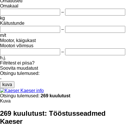
Omadused
Omakaal
–
kg
Käitustunde
–
m/t
Mootor, käigukast
Mootori võimsus
–
h.j.
Filtritest ei piisa?
Soovita muudatust
Otsingu tulemused:
-
kuva
Kaeser info
Otsingu tulemused:
269 kuulutust
Kuva
269 kuulutust:
Tööstusseadmed
Kaeser