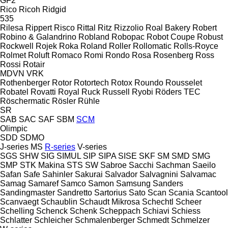
GF2
Rico
Ricoh
Ridgid
535
Rilesa
Rippert
Risco
Rittal
Ritz
Rizzolio
Roal Bakery
Robert
Robino & Galandrino
Robland
Robopac
Robot Coupe
Robust
Rockwell
Rojek
Roka
Roland
Roller
Rollomatic
Rolls-Royce
Rolmet
Roluft
Romaco
Romi
Rondo
Rosa
Rosenberg
Ross
Rossi
Rotair
MDVN
VRK
Rothenberger
Rotor
Rotortech
Rotox
Roundo
Rousselet
Robatel
Rovatti
Royal
Ruck
Russell
Ryobi
Röders TEC
Röschermatic
Rösler
Rühle
SR
SAB
SAC
SAF
SBM
SCM
Olimpic
SDD
SDMO
J-series
MS
R-series
V-series
SGS
SHW
SIG
SIMUL
SIP
SIPA
SISE
SKF
SM
SMD
SMG
SMP
STK Makina
STS
SW
Sabroe
Sacchi
Sachman
Saeilo
Safan
Safe
Sahinler
Sakurai
Salvador
Salvagnini
Salvamac
Samag
Samaref
Samco
Samon
Samsung
Sanders
Sandingmaster
Sandretto
Sartorius
Sato
Scan
Scania
Scantool
Scanvaegt
Schaublin
Schaudt Mikrosa
Schechtl
Scheer
Schelling
Schenck
Schenk
Scheppach
Schiavi
Schiess
Schlatter
Schleicher
Schmalenberger
Schmedt
Schmelzer