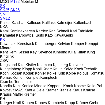
M121
M122
Mobilair M
SK
SK25
SK26
SM
SM12
Kaiser
Kaishan
Kallesoe
Kallfass
Kalmeijer
Kaltenbach
KKS
Kami
Kaminexperten
Kardex
Karl Schnell
Karl Tränklein
Karmetal
Karpowicz
Kasto
Kato
KawaKenki
KK
Kawasaki
Keestrack
Kellenberger
Kelvion
Kemper
Kemppi
Minarc
Kent
Kern
Kessel
Key
Keyence
Kiheung
Kilia
Kilian
King
Kinglink
ZSW
Kingsland
Kira
Kistler
Kitamura
Kjellberg
Klieverik
Klingelnberg
Klopp
Knoll
Knorr
Knuth
KoMo
Koch Technik
Koch
Kocsan
Kodak
Kohler
Koike
Kolb
Kolbe
Kolbus
Komatsu
Komax
Komori
Komplet
Komptech
Crambo
Terminator
Kondia
Koni
Konica Minolta
Koppens
Kornit
Kosme
Kotło-Pol
Kovosvit MAS
Kraft & Dele
Kramer
Kranzle
Kraus
Krause
Krauss Maffei
Kremer
KR
Krieger
Kroll
Kronen
Krones
Krumbein
Krupp
Krämer Grebe