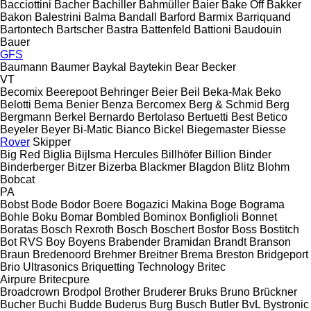
Bacciottini
Bacher
Bachiller
Bahmüller
Baier
Bake Off
Bakker
Bakon
Balestrini
Balma
Bandall
Barford
Barmix
Barriquand
Bartontech
Bartscher
Bastra
Battenfeld
Battioni
Baudouin
Bauer
GFS
Baumann
Baumer
Baykal
Baytekin
Bear
Becker
VT
Becomix
Beerepoot
Behringer
Beier
Beil
Beka-Mak
Beko
Belotti
Bema
Benier
Benza
Bercomex
Berg & Schmid
Berg
Bergmann
Berkel
Bernardo
Bertolaso
Bertuetti
Best
Betico
Beyeler
Beyer
Bi-Matic
Bianco
Bickel
Biegemaster
Biesse
Rover
Skipper
Big Red
Biglia
Bijlsma Hercules
Billhöfer
Billion
Binder
Binderberger
Bitzer
Bizerba
Blackmer
Blagdon
Blitz
Blohm
Bobcat
PA
Bobst
Bode
Bodor
Boere
Bogazici Makina
Boge
Bograma
Bohle
Boku
Bomar
Bombled
Bominox
Bonfiglioli
Bonnet
Boratas
Bosch Rexroth
Bosch
Boschert
Bosfor
Boss
Bostitch
Bot RVS
Boy
Boyens
Brabender
Bramidan
Brandt
Branson
Braun
Bredenoord
Brehmer
Breitner
Brema
Breston
Bridgeport
Brio Ultrasonics
Briquetting Technology
Britec
Airpure
Britecpure
Broadcrown
Brodpol
Brother
Bruderer
Bruks
Bruno
Brückner
Bucher
Buchi
Budde
Buderus
Burg
Busch
Butler
BvL
Bystronic