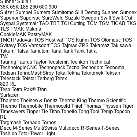
Suhner
Sullair
38K
65K
185
260
600
900
Sulzer
Sumbel
Sumera
Sumitomo SHI Demag
Sunnen
Sunnex
Superior
Supervac
SureWeld
Suzuki
Swegon
Swift
Swift-Cut
Syspal
Systemair
TAD
TBT
TCI Cutting
TCM
TGM
TICAB
TKS
TLS
TMAK Makina
CookieMAK
PastryMAK
TMCI Padovan
TOS Hostivař
TOS Kuřim
TOS Olomouc
TOS
Svitavy
TOS Varnsdorf
TOS
Tajmac-ZPS
Takamaz
Takisawa
Takumi
Talsa
Tamutom
Tana
Tank
Tank
Tatra
TW
Tauring
Taurus
Taylor
Tecalemit
Techkon
Technical
TechnologieCNC
Technopack
Tecna
Tecnodom
Tecnoma
Tedsan
TehnoMashStroy
Teka
Tekna
Teknomek
Teksan
Telestack
Telstar
Terberg
Terex
820
RL
Tesa
Tetra Pak®
Tfon
Surfacer
Thaletec
Theisen & Bonitz
Thermo King
Thermo Scientific
Thermo
Thermobile
Thermocold
Thiel
Thomas
Thyssen
Tiger
Timesavers
Tipper Tie
Titan
Tonello
Tong
Tool-Temp
Topcon
RL
Torgmash
Tornado
Tornos
Deco
M-Series
MultiSwiss
Multideco
R-Series
T-Series
Toshiba
Total
Tower Light