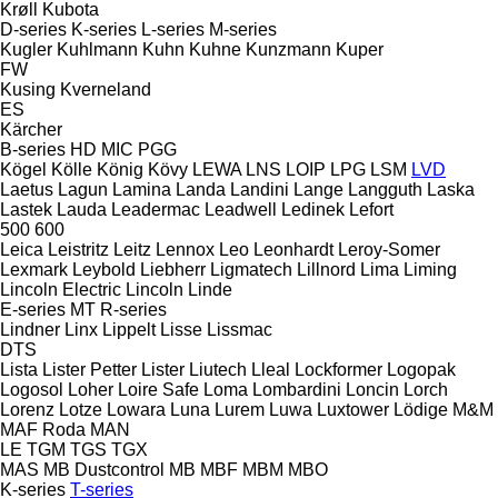
Krøll
Kubota
D-series
K-series
L-series
M-series
Kugler
Kuhlmann
Kuhn
Kuhne
Kunzmann
Kuper
FW
Kusing
Kverneland
ES
Kärcher
B-series
HD
MIC
PGG
Kögel
Kölle
König
Kövy
LEWA
LNS
LOIP
LPG
LSM
LVD
Laetus
Lagun
Lamina
Landa
Landini
Lange
Langguth
Laska
Lastek
Lauda
Leadermac
Leadwell
Ledinek
Lefort
500
600
Leica
Leistritz
Leitz
Lennox
Leo
Leonhardt
Leroy-Somer
Lexmark
Leybold
Liebherr
Ligmatech
Lillnord
Lima
Liming
Lincoln Electric
Lincoln
Linde
E-series
MT
R-series
Lindner
Linx
Lippelt
Lisse
Lissmac
DTS
Lista
Lister Petter
Lister
Liutech
Lleal
Lockformer
Logopak
Logosol
Loher
Loire Safe
Loma
Lombardini
Loncin
Lorch
Lorenz
Lotze
Lowara
Luna
Lurem
Luwa
Luxtower
Lödige
M&M
MAF Roda
MAN
LE
TGM
TGS
TGX
MAS
MB Dustcontrol
MB
MBF
MBM
MBO
K-series
T-series