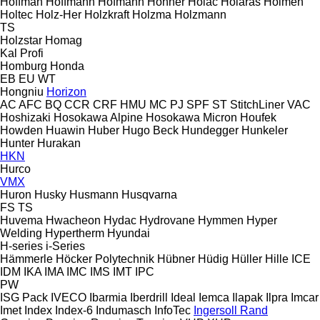
Hoffman
Hoffmann
Hofmann
Hohner
Holac
Holaras
Holmen
Holtec
Holz-Her
Holzkraft
Holzma
Holzmann
TS
Holzstar
Homag
Kal
Profi
Homburg
Honda
EB
EU
WT
Hongniu
Horizon
AC
AFC
BQ
CCR
CRF
HMU
MC
PJ
SPF
ST
StitchLiner
VAC
Hoshizaki
Hosokawa Alpine
Hosokawa Micron
Houfek
Howden
Huawin
Huber
Hugo Beck
Hundegger
Hunkeler
Hunter
Hurakan
HKN
Hurco
VMX
Huron
Husky
Husmann
Husqvarna
FS
TS
Huvema
Hwacheon
Hydac
Hydrovane
Hymmen
Hyper
Welding
Hypertherm
Hyundai
H-series
i-Series
Hämmerle
Höcker Polytechnik
Hübner
Hüdig
Hüller Hille
ICE
IDM
IKA
IMA
IMC
IMS
IMT
IPC
PW
ISG Pack
IVECO
Ibarmia
Iberdrill
Ideal
Iemca
Ilapak
Ilpra
Imcar
Imet
Index
Index-6
Indumasch
InfoTec
Ingersoll Rand