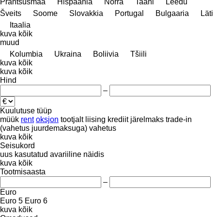
Prantsusmaa
Hispaania
Norra
Taani
Leedu
Šveits
Soome
Slovakkia
Portugal
Bulgaaria
Läti
Itaalia
kuva kõik
muud
Kolumbia
Ukraina
Boliivia
Tšiili
kuva kõik
kuva kõik
Hind
–
Kuulutuse tüüp
müük
rent
oksjon
tootjalt
liising
krediit
järelmaks
trade-in
(vahetus juurdemaksuga)
vahetus
kuva kõik
Seisukord
uus
kasutatud
avariiline
näidis
kuva kõik
Tootmisaasta
–
Euro
Euro 5
Euro 6
kuva kõik