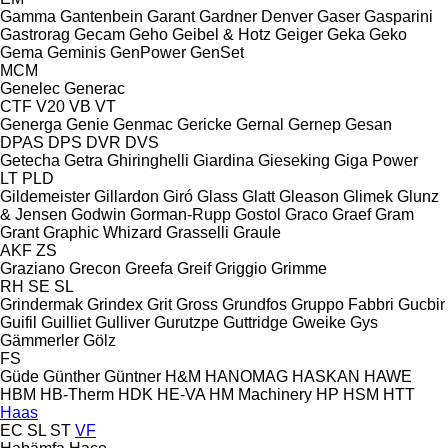
Gamma
Gantenbein
Garant
Gardner Denver
Gaser
Gasparini
Gastrorag
Gecam
Geho
Geibel & Hotz
Geiger
Geka
Geko
Gema
Geminis
GenPower
GenSet
MCM
Genelec
Generac
CTF
V20
VB
VT
Generga
Genie
Genmac
Gericke
Gernal
Gernep
Gesan
DPAS
DPS
DVR
DVS
Getecha
Getra
Ghiringhelli
Giardina
Gieseking
Giga Power
LT
PLD
Gildemeister
Gillardon
Giró
Glass
Glatt
Gleason
Glimek
Glunz
& Jensen
Godwin
Gorman-Rupp
Gostol
Graco
Graef
Gram
Grant
Graphic Whizard
Grasselli
Graule
AKF
ZS
Graziano
Grecon
Greefa
Greif
Griggio
Grimme
RH
SE
SL
Grindermak
Grindex
Grit
Gross
Grundfos
Gruppo Fabbri
Gucbir
Guifil
Guilliet
Gulliver
Gurutzpe
Guttridge
Gweike
Gys
Gämmerler
Gölz
FS
Güde
Günther
Güntner
H&M
HANOMAG
HASKAN
HAWE
HBM
HB‑Therm
HDK
HE-VA
HM Machinery
HP
HSM
HTT
Haas
EC
SL
ST
VF