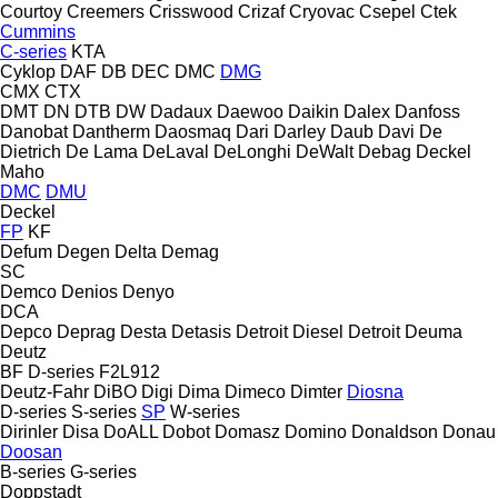
Courtoy
Creemers
Crisswood
Crizaf
Cryovac
Csepel
Ctek
Cummins
C-series
KTA
Cyklop
DAF
DB
DEC
DMC
DMG
CMX
CTX
DMT
DN
DTB
DW
Dadaux
Daewoo
Daikin
Dalex
Danfoss
Danobat
Dantherm
Daosmaq
Dari
Darley
Daub
Davi
De
Dietrich
De Lama
DeLaval
DeLonghi
DeWalt
Debag
Deckel
Maho
DMC
DMU
Deckel
FP
KF
Defum
Degen
Delta
Demag
SC
Demco
Denios
Denyo
DCA
Depco
Deprag
Desta
Detasis
Detroit Diesel
Detroit
Deuma
Deutz
BF
D-series
F2L912
Deutz-Fahr
DiBO
Digi
Dima
Dimeco
Dimter
Diosna
D-series
S-series
SP
W-series
Dirinler
Disa
DoALL
Dobot
Domasz
Domino
Donaldson
Donau
Doosan
B-series
G-series
Doppstadt