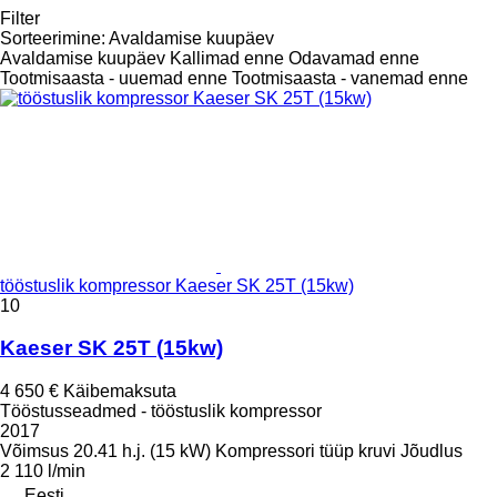
Filter
Sorteerimine
:
Avaldamise kuupäev
Avaldamise kuupäev
Kallimad enne
Odavamad enne
Tootmisaasta - uuemad enne
Tootmisaasta - vanemad enne
tööstuslik kompressor Kaeser SK 25T (15kw)
10
Kaeser SK 25T (15kw)
4 650 €
Käibemaksuta
Tööstusseadmed - tööstuslik kompressor
2017
Võimsus
20.41 h.j. (15 kW)
Kompressori tüüp
kruvi
Jõudlus
2 110 l/min
Eesti