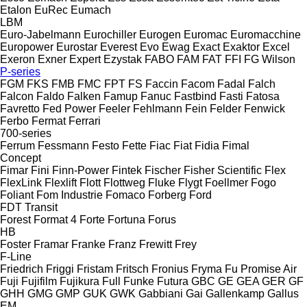
Etalon
EuRec
Eumach
LBM
Euro-Jabelmann
Eurochiller
Eurogen
Euromac
Euromacchine
Europower
Eurostar
Everest
Evo
Ewag
Exact
Exaktor
Excel
Exeron
Exner
Expert
Ezystak
FABO
FAM
FAT
FFI
FG Wilson
P-series
FGM
FKS
FMB
FMC
FPT
FS
Faccin
Facom
Fadal
Falch
Falcon
Faldo
Falken
Famup
Fanuc
Fastbind
Fasti
Fatosa
Favretto
Fed Power
Feeler
Fehlmann
Fein
Felder
Fenwick
Ferbo
Fermat
Ferrari
700-series
Ferrum
Fessmann
Festo
Fette
Fiac
Fiat
Fidia
Fimal
Concept
Fimar
Fini
Finn-Power
Fintek
Fischer
Fisher Scientific
Flex
FlexLink
Flexlift
Flott
Flottweg
Fluke
Flygt
Foellmer
Fogo
Foliant
Fom Industrie
Fomaco
Forberg
Ford
FDT
Transit
Forest
Format 4
Forte
Fortuna
Forus
HB
Foster
Framar
Franke
Franz
Frewitt
Frey
F-Line
Friedrich
Friggi
Fristam
Fritsch
Fronius
Fryma
Fu Promise Air
Fuji
Fujifilm
Fujikura
Full
Funke
Futura
GBC
GE
GEA
GER
GF
GHH
GMG
GMP
GUK
GWK
Gabbiani
Gai
Gallenkamp
Gallus
EM