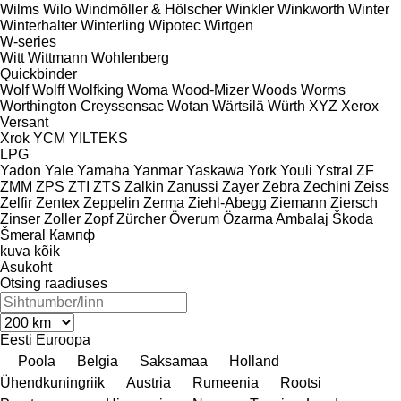
Wilms
Wilo
Windmöller & Hölscher
Winkler
Winkworth
Winter
Winterhalter
Winterling
Wipotec
Wirtgen
W-series
Witt
Wittmann
Wohlenberg
Quickbinder
Wolf
Wolff
Wolfking
Woma
Wood-Mizer
Woods
Worms
Worthington Creyssensac
Wotan
Wärtsilä
Würth
XYZ
Xerox
Versant
Xrok
YCM
YILTEKS
LPG
Yadon
Yale
Yamaha
Yanmar
Yaskawa
York
Youli
Ystral
ZF
ZMM
ZPS
ZTI
ZTS
Zalkin
Zanussi
Zayer
Zebra
Zechini
Zeiss
Zelfir
Zentex
Zeppelin
Zerma
Ziehl-Abegg
Ziemann
Ziersch
Zinser
Zoller
Zopf
Zürcher
Överum
Özarma Ambalaj
Škoda
Šmeral
Кампф
kuva kõik
Asukoht
Otsing raadiuses
Eesti
Euroopa
Poola
Belgia
Saksamaa
Holland
Ühendkuningriik
Austria
Rumeenia
Rootsi