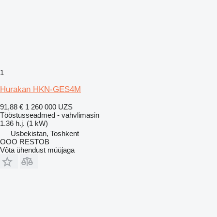
1
Hurakan HKN-GES4M
91,88 €
1 260 000 UZS
Tööstusseadmed - vahvlimasin
1.36 h.j. (1 kW)
Usbekistan, Toshkent
OOO RESTOB
Võta ühendust müüjaga