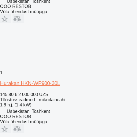
Usbekistan, Toshkent
OOO RESTOB
Võta ühendust müüjaga
1
Hurakan HKN-WP900-30L
145,80 €
2 000 000 UZS
Tööstusseadmed - mikrolaineahi
1.9 h.j. (1.4 kW)
Usbekistan, Toshkent
OOO RESTOB
Võta ühendust müüjaga