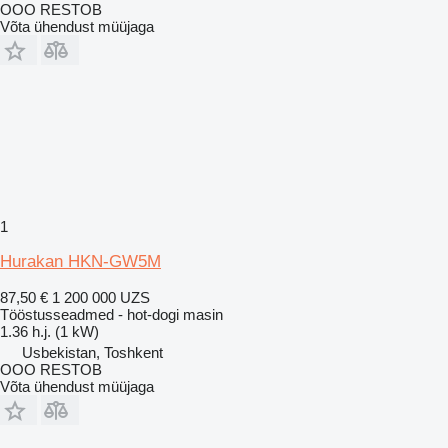
OOO RESTOB
Võta ühendust müüjaga
1
Hurakan HKN-GW5M
87,50 €
1 200 000 UZS
Tööstusseadmed - hot-dogi masin
1.36 h.j. (1 kW)
Usbekistan, Toshkent
OOO RESTOB
Võta ühendust müüjaga