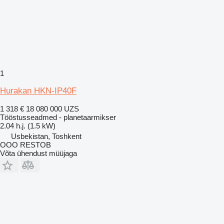
1
Hurakan HKN-IP40F
1 318 €
18 080 000 UZS
Tööstusseadmed - planetaarmikser
2.04 h.j. (1.5 kW)
Usbekistan, Toshkent
OOO RESTOB
Võta ühendust müüjaga