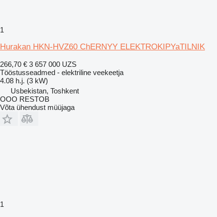
1
Hurakan HKN-HVZ60 ChERNYY ELEKTROKIPYaTILNIK
266,70 €
3 657 000 UZS
Tööstusseadmed - elektriline veekeetja
4.08 h.j. (3 kW)
Usbekistan, Toshkent
OOO RESTOB
Võta ühendust müüjaga
1