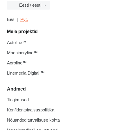
Eesti / eesti
Ees
Рус
Meie projektid
Autoline™
Machineryline™
Agroline™
Linemedia Digital ™
Andmed
Tingimused
Konfidentsiaalsuspoliitika
Nõuanded turvalisuse kohta