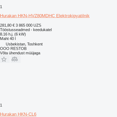
1
Hurakan HKN-HVZ80MDHC Elektrokipyatilnik
281,80 €
3 865 000 UZS
Tööstusseadmed - keedukatel
8.16 h.j. (6 kW)
Maht
40 l
Usbekistan, Toshkent
OOO RESTOB
Võta ühendust müüjaga
1
Hurakan HKN-CL6