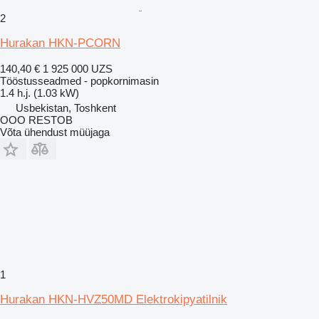
2
Hurakan HKN-PCORN
140,40 €
1 925 000 UZS
Tööstusseadmed - popkornimasin
1.4 h.j. (1.03 kW)
Usbekistan, Toshkent
OOO RESTOB
Võta ühendust müüjaga
1
Hurakan HKN-HVZ50MD Elektrokipyatilnik