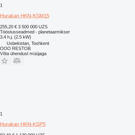
1
Hurakan HKN-KSM15
255,20 €
3 500 000 UZS
Tööstusseadmed - planetaarmikser
3.4 h.j. (2.5 kW)
Usbekistan, Toshkent
OOO RESTOB
Võta ühendust müüjaga
1
Hurakan HKN-KSP5