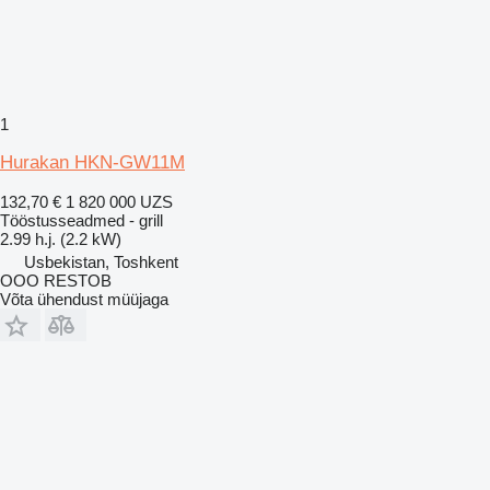
1
Hurakan HKN-GW11M
132,70 €
1 820 000 UZS
Tööstusseadmed - grill
2.99 h.j. (2.2 kW)
Usbekistan, Toshkent
OOO RESTOB
Võta ühendust müüjaga