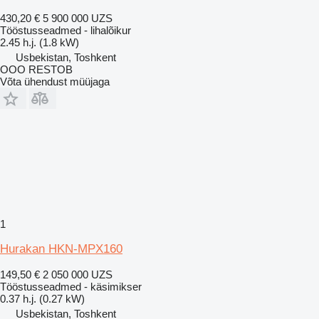
430,20 €
5 900 000 UZS
Tööstusseadmed - lihalõikur
2.45 h.j. (1.8 kW)
Usbekistan, Toshkent
OOO RESTOB
Võta ühendust müüjaga
1
Hurakan HKN-MPX160
149,50 €
2 050 000 UZS
Tööstusseadmed - käsimikser
0.37 h.j. (0.27 kW)
Usbekistan, Toshkent