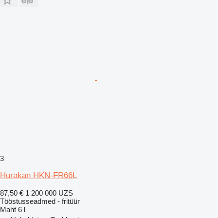
3
Hurakan HKN-FR66L
87,50 €
1 200 000 UZS
Tööstusseadmed - fritüür
Maht
6 l