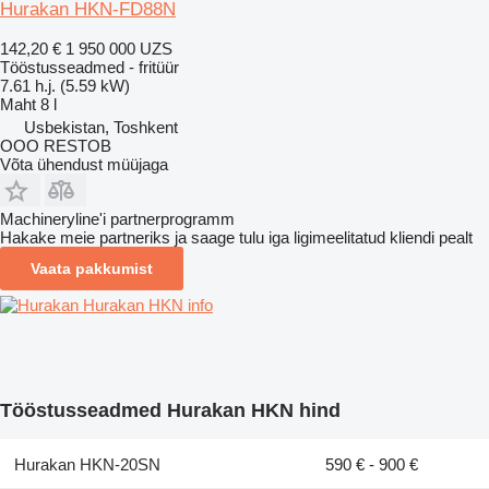
Hurakan HKN-FD88N
142,20 €
1 950 000 UZS
Tööstusseadmed - fritüür
7.61 h.j. (5.59 kW)
Maht
8 l
Usbekistan, Toshkent
OOO RESTOB
Võta ühendust müüjaga
Machineryline'i partnerprogramm
Hakake meie partneriks ja saage tulu iga ligimeelitatud kliendi pealt
Vaata pakkumist
Hurakan HKN info
Tööstusseadmed Hurakan HKN hind
Hurakan HKN-20SN
590 € - 900 €