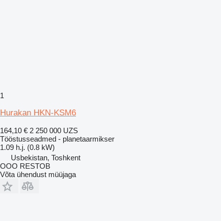
1
Hurakan HKN-KSM6
164,10 €
2 250 000 UZS
Tööstusseadmed - planetaarmikser
1.09 h.j. (0.8 kW)
Usbekistan, Toshkent
OOO RESTOB
Võta ühendust müüjaga