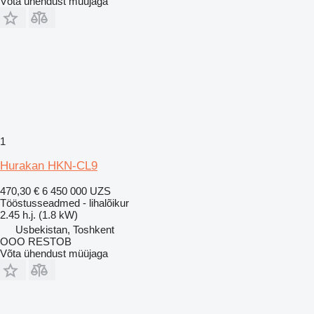
Võta ühendust müüjaga
1
Hurakan HKN-CL9
470,30 €
6 450 000 UZS
Tööstusseadmed - lihalõikur
2.45 h.j. (1.8 kW)
Usbekistan, Toshkent
OOO RESTOB
Võta ühendust müüjaga