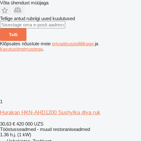
Võta ühendust müüjaga
Tellige antud rubriigi uued kuulutused
Telli
Klõpsates nõustute meie
privaatsuspoliitikaga
ja
kasutustingimustega
.
1
Hurakan HKN-AHD1200 Sushylka dlya ruk
30,63 €
420 000 UZS
Tööstusseadmed - muud restoraniseadmed
1.36 h.j. (1 kW)