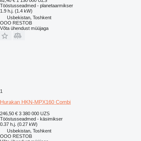
82,40 €
1 130 000 UZS
Tööstusseadmed - planetaarmikser
1.9 h.j. (1.4 kW)
Usbekistan, Toshkent
OOO RESTOB
Võta ühendust müüjaga
1
Hurakan HKN-MPX160 Combi
246,50 €
3 380 000 UZS
Tööstusseadmed - käsimikser
0.37 h.j. (0.27 kW)
Usbekistan, Toshkent
OOO RESTOB