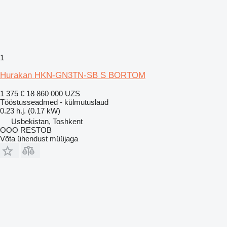
1
Hurakan HKN-GN3TN-SB S BORTOM
1 375 €
18 860 000 UZS
Tööstusseadmed - külmutuslaud
0.23 h.j. (0.17 kW)
Usbekistan, Toshkent
OOO RESTOB
Võta ühendust müüjaga