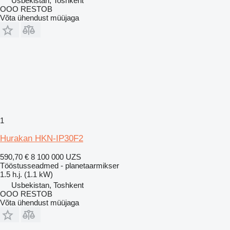
Usbekistan, Toshkent
OOO RESTOB
Võta ühendust müüjaga
1
Hurakan HKN-IP30F2
590,70 €
8 100 000 UZS
Tööstusseadmed - planetaarmikser
1.5 h.j. (1.1 kW)
Usbekistan, Toshkent
OOO RESTOB
Võta ühendust müüjaga