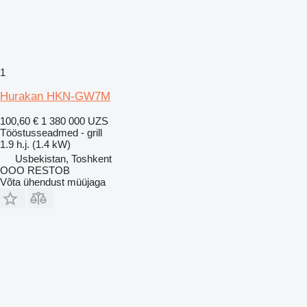
1
Hurakan HKN-GW7M
100,60 €
1 380 000 UZS
Tööstusseadmed - grill
1.9 h.j. (1.4 kW)
Usbekistan, Toshkent
OOO RESTOB
Võta ühendust müüjaga